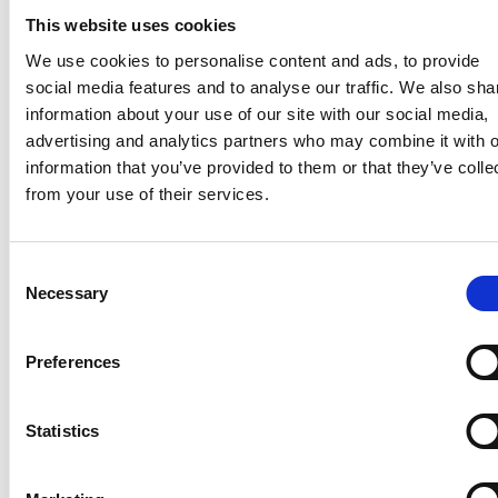
This website uses cookies
We use cookies to personalise content and ads, to provide
social media features and to analyse our traffic. We also sha
Viimeisimmät uutiset
information about your use of our site with our social media,
advertising and analytics partners who may combine it with o
information that you’ve provided to them or that they’ve colle
JOHTOHENKILÖIDEN LIIKETOIMET
from your use of their services.
26.6.2026
Suominen Oyj – Johtohenkilön
Consent
liiketoimet: Andreas Ahlström
Necessary
Selection
Preferences
JOHTOHENKILÖIDEN LIIKETOIMET
16.6.2026
Statistics
Suominen Oyj – Johtohenkilön
liiketoimet: Charles Héaulmé