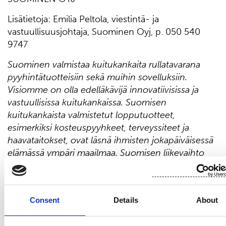
Lisätietoja: Emilia Peltola, viestintä- ja
vastuullisuusjohtaja, Suominen Oyj, p. 050 540
9747
Suominen valmistaa kuitukankaita rullatavarana
pyyhintätuotteisiin sekä muihin sovelluksiin.
Visiomme on olla edelläkävijä innovatiivisissa ja
vastuullisissa kuitukankaissa. Suomisen
kuitukankaista valmistetut lopputuotteet,
esimerkiksi kosteuspyyhkeet, terveyssiteet ja
haavataitokset, ovat läsnä ihmisten jokapäiväisessä
elämässä ympäri maailmaa. Suomisen liikevaihto
vuonna 2023 oli 450,9 milj. euroa ja työllistämme
lähes 700 ammattilaista Euroopassa sekä Pohjois-
ja Etelä-Amerikassa. Suomisen osake noteerataan
Consent
Details
About
Nasdaq Helsingissä. Lue lisää: www.suominen.fi.