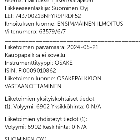
Asema: Hallituksen jäsen/varajäsen
Liikkeeseenlaskija: Suominen Oyj
LEI: 743700Z1BNFYR9PRDF52
Ilmoituksen luonne: ENSIMMÄINEN ILMOITUS
Viitenumero: 63579/6/7
_______________________________________
Liiketoimen päivämäärä: 2024-05-21
Kauppapaikka ei sovellu
Instrumenttityyppi: OSAKE
ISIN: FI0009010862
Liiketoimen luonne: OSAKEPALKKION
VASTAANOTTAMINEN
Liiketoimien yksityiskohtaiset tiedot
(1): Volyymi: 6902 Yksikköhinta: 0 N/A
Liiketoimien yhdistetyt tiedot (1):
Volyymi: 6902 Keskihinta: 0 N/A
SUOMINEN OYJ