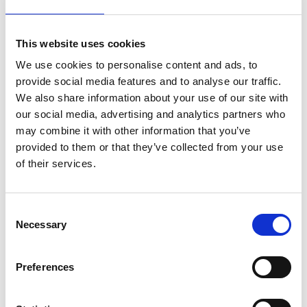
lähes 700 ammattilaista Euroopassa sekä Pohjois-
ja Etelä-Amerikassa. Suomisen osake noteerataan
This website uses cookies
Nasdaq Helsingissä. Lue lisää: www.suominen.fi.
We use cookies to personalise content and ads, to
Jakelu:
provide social media features and to analyse our traffic.
Nasdaq Helsinki
We also share information about your use of our site with
Keskeiset tiedotusvälineet
our social media, advertising and analytics partners who
www.suominen.fi
may combine it with other information that you’ve
provided to them or that they’ve collected from your use
Liitteet
of their services.
Minna Rouru
Minna Rouru Curriculum Vitae FIN
Consent
Necessary
Selection
01-Minna Rouru Curriculum Vitae FIN.pdf
1297958.png
Preferences