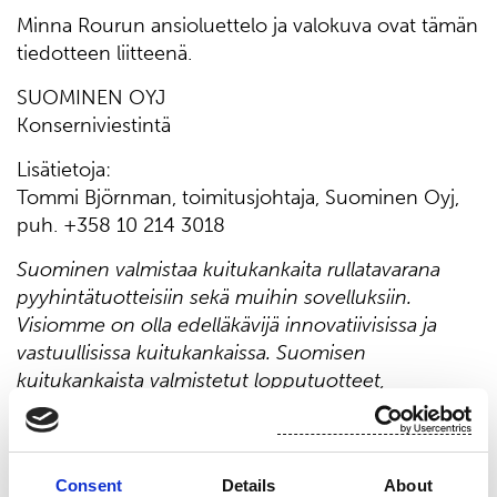
Minna Rourun ansioluettelo ja valokuva ovat tämän
tiedotteen liitteenä.
SUOMINEN OYJ
Konserniviestintä
Lisätietoja:
Tommi Björnman, toimitusjohtaja, Suominen Oyj,
puh. +358 10 214 3018
Suominen valmistaa kuitukankaita rullatavarana
pyyhintätuotteisiin sekä muihin sovelluksiin.
Visiomme on olla edelläkävijä innovatiivisissa ja
vastuullisissa kuitukankaissa. Suomisen
kuitukankaista valmistetut lopputuotteet,
esimerkiksi kosteuspyyhkeet, terveyssiteet ja
haavataitokset, ovat läsnä ihmisten jokapäiväisessä
elämässä ympäri maailmaa. Suomisen liikevaihto
Consent
Details
About
vuonna 2023 oli 450,9 milj. euroa ja työllistämme