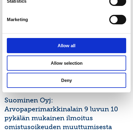
Statistics
Viimeisimmät uutiset
Marketing
PÖRSSITIEDOTE
7.8.2026
Suominen Oyj:n puolivuosikatsaus
Allow all
1.1.-30.6.2026
Allow selection
Deny
PÖRSSITIEDOTE
9.7.2026
Suominen Oyj:
Arvopaperimarkkinalain 9 luvun 10
pykälän mukainen ilmoitus
omistusoikeuden muuttumisesta