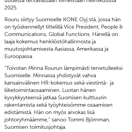
uudessa tehtävässään viimeistään helmikuussa
2025.
Rouru siirtyy Suomiselle KONE Oyj:stä, jossa hän
on työskennellyt tittelillä Vice President, People &
Communications, Global Functions. Hänellä on
laaja kokemus henkilöstöhallinnosta ja
muutosjohtamisesta Aasiassa, Amerikassa ja
Euroopassa.
“Toivotan Minna Rourun lämpimästi tervetulleeksi
Suomiselle. Minnassa yhdistyvät vahva
kansainvälinen HR-kokemus sekä viestintä- ja
liiketoimintaosaaminen. Luotan hänen
kyvykkyyteensä jatkaa Suomisen kulttuurin
rakentamista sekä työyhteisömme osaamisen
edistämistä. Hän on myös arvokas lisä
johtoryhmäämme,” sanoo Tommi Björnman,
Suomisen toimitusjohtaja.