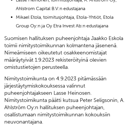
Ahlstrom Capital B.V:n edustajana
Mikael Etola, toimitusjohtaja, Etola-Yhtiöt, Etola
Group Oy:n ja Oy Etra Invest Ab:n edustajana
Suomisen hallituksen puheenjohtaja Jaakko Eskola
toimii nimitystoimikunnan kolmantena jäsenenä.
Nimeämiseen oikeutetut osakkeenomistajat
määräytyivät 1.9.2023 rekisteröityinä olevien
omistustietojen perusteella.
Nimitystoimikunta on 4.9.2023 pitämässään
järjestäytymiskokouksessa valinnut
puheenjohtajakseen Lasse Heinosen.
Nimitystoimikunta päätti kutsua Peter Seligsonin, A.
Ahlström Oy:n hallituksen puheenjohtajan,
osallistumaan nimitystoimikunnan kokouksiin
neuvonantajana.