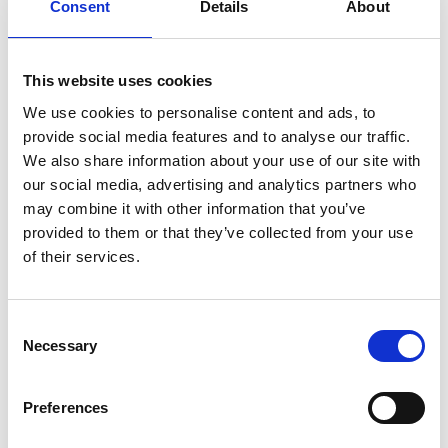
Visiomme on olla edelläkävijä innovatiivisissa ja
Consent
Details
About
vastuullisissa kuitukankaissa. Suomisen
kuitukankaista valmistetut lopputuotteet,
esimerkiksi kosteuspyyhkeet, terveyssiteet ja
This website uses cookies
haavataitokset, ovat läsnä ihmisten jokapäiväisessä
We use cookies to personalise content and ads, to
elämässä ympäri maailmaa. Suomisen liikevaihto
provide social media features and to analyse our traffic.
vuonna 2022 oli 493,3 milj. euroa ja työllistämme
We also share information about your use of our site with
noin
700 ammattilaista Euroopassa sekä Pohjois- ja
our social media, advertising and analytics partners who
Etelä-Amerikassa. Suomisen osake noteerataan
may combine it with other information that you’ve
Nasdaq Helsingissä. Lue lisää: www.suominen.fi.
provided to them or that they’ve collected from your use
of their services.
Jakelu:
Nasdaq Helsinki Oy
Consent
Keskeiset tiedotusvälineet
Necessary
Selection
www.suominen.fi
Preferences