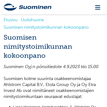
Etusivu
Uutishuone
Suomisen nimitystoimikunnan kokoonpano
Suomisen
nimitystoimikunnan
kokoonpano
Suominen Oyj:n pörssitiedote
4
.9.202
3
klo
15
.
00
Suomisen kolme suurinta osakkeenomistajaa
Ahlstrom Capital B.V., Etola Group Oy ja Oy Etra
Invest Ab ovat nimittäneet osakkeenomistajien
nimitystoimikuntaan seuraavat edustajat:
Lasse Heinonen, toimitusjohtaja, A. Ahlström Oy,