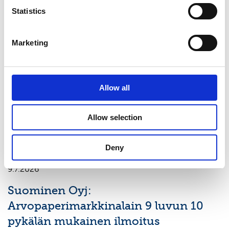
Statistics
Viimeisimmät uutiset
Marketing
PÖRSSITIEDOTE
7.8.2026
Allow all
Suominen Oyj:n puolivuosikatsaus
1.1.-30.6.2026
Allow selection
Deny
PÖRSSITIEDOTE
9.7.2026
Suominen Oyj:
Arvopaperimarkkinalain 9 luvun 10
pykälän mukainen ilmoitus