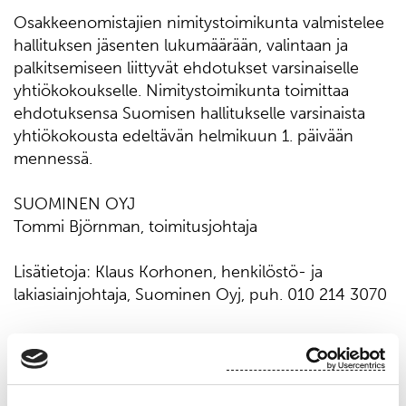
Osakkeenomistajien nimitystoimikunta valmistelee
hallituksen jäsenten lukumäärään, valintaan ja
palkitsemiseen liittyvät ehdotukset varsinaiselle
yhtiökokoukselle. Nimitystoimikunta toimittaa
ehdotuksensa Suomisen hallitukselle varsinaista
yhtiökokousta edeltävän helmikuun 1. päivään
mennessä.
SUOMINEN OYJ
Tommi Björnman, toimitusjohtaja
Lisätietoja: Klaus Korhonen, henkilöstö- ja
lakiasiainjohtaja, Suominen Oyj, puh. 010 214 3070
Suominen valmistaa kuitukankaita rullatavarana
pyyhintätuotteisiin sekä muihin sovelluksiin.