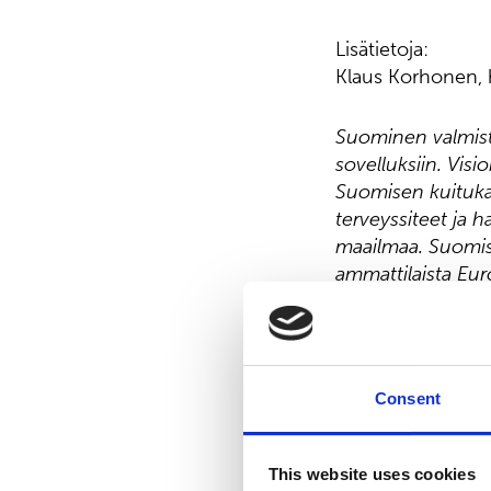
Lisätietoja:
Klaus Korhonen, h
Suominen valmista
sovelluksiin. Visi
Suomisen kuitukan
terveyssiteet ja 
maailmaa. Suomise
ammattilaista Eu
Nasdaq Helsingiss
Jakelu:
Nasdaq Helsinki
Consent
Keskeiset tiedotu
www.suominen.fi
This website uses cookies