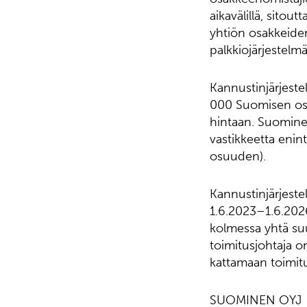
aikavälillä, sitou
yhtiön osakkeide
palkkiojärjestelmä
Kannustinjärjest
000 Suomisen osa
hintaan. Suominen
vastikkeetta eni
osuuden).
Kannustinjärjeste
1.6.2023–1.6.2026
kolmessa yhtä suu
toimitusjohtaja o
kattamaan toimitu
SUOMINEN OYJ