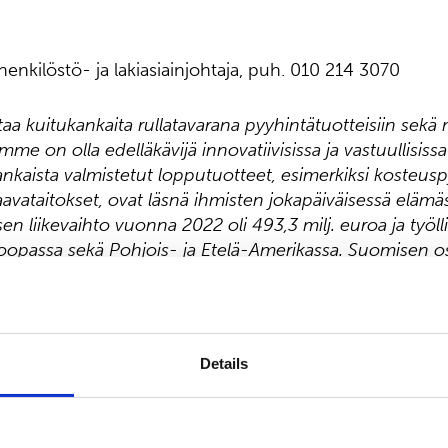
enkilöstö- ja lakiasiainjohtaja, puh. 010 214 3070
a kuitukankaita rullatavarana pyyhintätuotteisiin sekä
omme on olla edelläkävijä innovatiivisissa ja vastuullisiss
kaista valmistetut lopputuotteet, esimerkiksi kosteus
haavataitokset, ovat läsnä ihmisten jokapäiväisessä eläm
n liikevaihto vuonna 2022 oli 493,3 milj. euroa ja työl
roopassa sekä Pohjois- ja Etelä-Amerikassa. Suomisen 
ä. Lue lisää:
www.suominen.fi
.
Details
svälineet