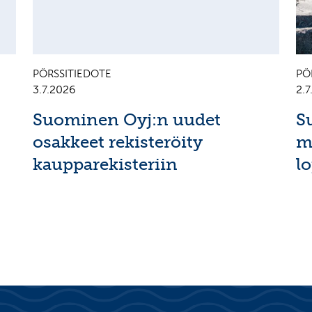
PÖRSSITIEDOTE
PÖ
3.7.2026
2.
Suominen Oyj:n uudet
S
osakkeet rekisteröity
m
kaupparekisteriin
l