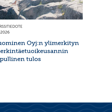
RSSITIEDOTE
7.2026
uominen Oyj:n ylimerkityn
erkintäetuoikeusannin
opullinen tulos