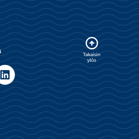
a
Takaisin
ylös