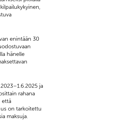
 kilpailukykyinen,
stuva
ivan enintään 30
muodostuvaan
la hänelle
maksettavan
6.2023–1.6.2025 ja
osittain rahana
 että
us on tarkoitettu
sia maksuja.