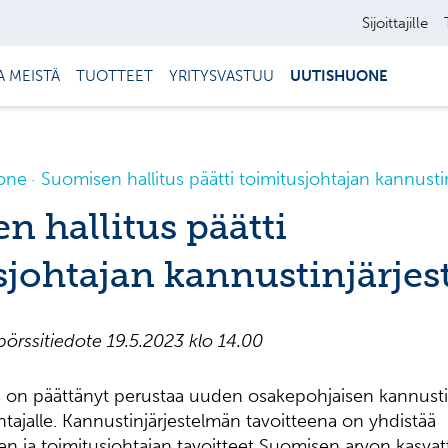
Sijoittajille
A MEISTÄ
TUOTTEET
YRITYSVASTUU
UUTISHUONE
one
Suomisen hallitus päätti toimitusjohtajan kannusti
n hallitus päätti
sjohtajan kannustinjärjes
pörssitiedote
19
.5.2023 klo
1
4
.
00
s on päättänyt perustaa uuden osakepohjaisen kannusti
htajalle. Kannustinjärjestelmän tavoitteena on yhdistää
n ja toimitusjohtajan tavoitteet Suomisen arvon kasvatt