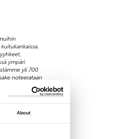
 muihin
a kuitukankaissa.
pyyhkeet,
ässä ympäri
listämme yli 700
osake noteerataan
About