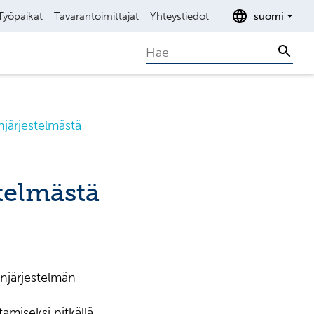
Työpaikat
Tavarantoimittajat
Yhteystiedot
suomi
Search
Sear
njärjestelmästä
telmästä
njärjestelmän
amiseksi pitkällä