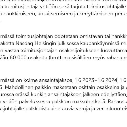
ttaa toimitusjohtaja yhtiöön sekä tarjota toimitusjohtajalle
n hankkimiseen, ansaitsemiseen ja kerryttämiseen peru
.
elmässä toimitusjohtajan odotetaan omistavan tai hankk
ketta Nasdaq Helsingin julkisessa kaupankäynnissä 
 vastaa toimitusjohtajan osakesijoitukseen luovuttamal
ntään 60 000 osaketta (bruttona sisältäen myös rahana 
lmässä on kolme ansaintajaksoa, 1.6.2023–1.6.2024, 1.
. Mahdollinen palkkio maksetaan osittain osakkeina ja 
ressa erässä kunkin ansaintajakson jälkeen edellyttäen,
n yhtiön palveluksessa palkkion maksuhetkellä. Rahaosu
sjohtajalle palkkioista aiheutuvia veroja ja veronluontei