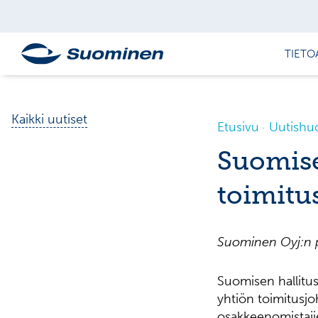
TIETO
Kaikki uutiset
Etusivu
Uutishu
Suomise
toimitu
Suominen Oyj:n 
Suomisen hallitu
yhtiön toimitusjo
osakkeenomistajie