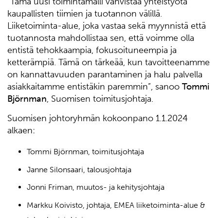
“Tämä uusi toimintamalli vahvistaa yhteistyötä
kaupallisten tiimien ja tuotannon välillä.
Liiketoiminta-alue, joka vastaa sekä myynnistä että
tuotannosta mahdollistaa sen, että voimme olla
entistä tehokkaampia, fokusoituneempia ja
ketterämpiä. Tämä on tärkeää, kun tavoitteenamme
on kannattavuuden parantaminen ja halu palvella
asiakkaitamme entistäkin paremmin”, sanoo
Tommi
Björnman
, Suomisen toimitusjohtaja.
Suomisen johtoryhmän kokoonpano 1.1.2024
alkaen:
Tommi Björnman, toimitusjohtaja
Janne Silonsaari, talousjohtaja
Jonni Friman, muutos- ja kehitysjohtaja
Markku Koivisto, johtaja, EMEA liiketoiminta-alue &