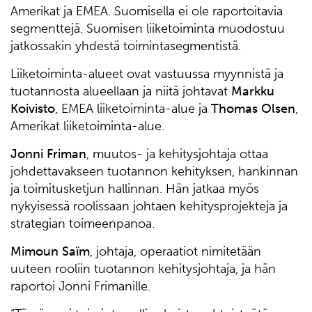
Amerikat ja EMEA. Suomisella ei ole raportoitavia
segmenttejä. Suomisen liiketoiminta muodostuu
jatkossakin yhdestä toimintasegmentistä.
Liiketoiminta-alueet ovat vastuussa myynnistä ja
tuotannosta alueellaan ja niitä johtavat
Markku
Koivisto
, EMEA liiketoiminta-alue ja
Thomas Olsen
,
Amerikat liiketoiminta-alue.
Jonni Friman
, muutos- ja kehitysjohtaja ottaa
johdettavakseen tuotannon kehityksen, hankinnan
ja toimitusketjun hallinnan. Hän jatkaa myös
nykyisessä roolissaan johtaen kehitysprojekteja ja
strategian toimeenpanoa.
Mimoun Saïm
, johtaja, operaatiot nimitetään
uuteen rooliin tuotannon kehitysjohtaja, ja hän
raportoi Jonni Frimanille.