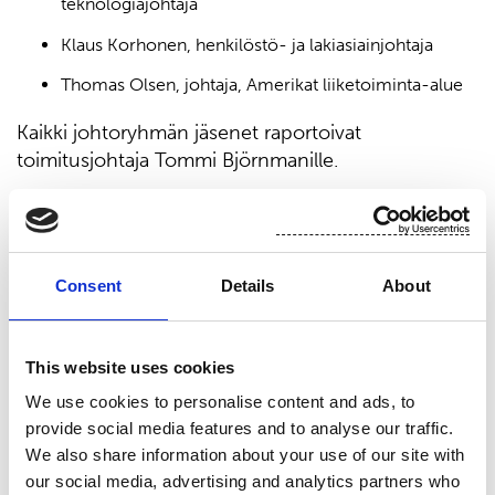
teknologiajohtaja
Klaus Korhonen, henkilöstö- ja lakiasiainjohtaja
Thomas Olsen, johtaja, Amerikat liiketoiminta-alue
Kaikki johtoryhmän jäsenet raportoivat
toimitusjohtaja Tommi Björnmanille.
“Olen varma, että nämä muutokset tukevat meitä
matkallamme kohti kannattavaa kasvua”, Tommi
Björnman lopettaa.
Consent
Details
About
SUOMINEN OYJ
Konserniviestintä
This website uses cookies
Lisätietoja:
We use cookies to personalise content and ads, to
provide social media features and to analyse our traffic.
Tommi Björnman, toimitusjohtaja, Suominen Oyj
We also share information about your use of our site with
Haastattelupyynnöt: Emilia Peltola, viestintä- ja
our social media, advertising and analytics partners who
sijoittajasuhdejohtaja, puh. 050 540 9747