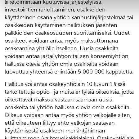
liiketoimintaan kuuluvissa järjestelyissä,
investointien rahoittaminen, osakkeiden
käyttäminen osana yhtiön kannustinjärjestelmää tai
osakkeiden käyttäminen hallituksen jäsenten
palkkioiden osakeosuuden suorittamiseksi. Uudet
osakkeet voidaan antaa myös maksuttomana
osakeantina yhtiölle itselleen. Uusia osakkeita
voidaan antaa ja/tai yhtiön tai sen konserniyhtiön
hallussa olevia yhtiön omia osakkeita voidaan
luovuttaa yhteensä enintään 5 000 000 kappaletta.
Hallitus voi antaa osakeyhtiölain 10 luvun 1 §:ssä
tarkoitettuja optio- ja muita erityisiä oikeuksia, jotka
oikeuttavat maksua vastaan saamaan uusia
osakkeita tai yhtiön hallussa olevia omia osakkeita.
Oikeus voidaan antaa myös yhtiön velkojalle siten,
että oikeuteen liittyy ehto velkojan saatavan
käyttämisestä osakkeen merkintähinnan
kuittaamiseen (vaihtovelkakirjalaina). Osakeyhtiölain