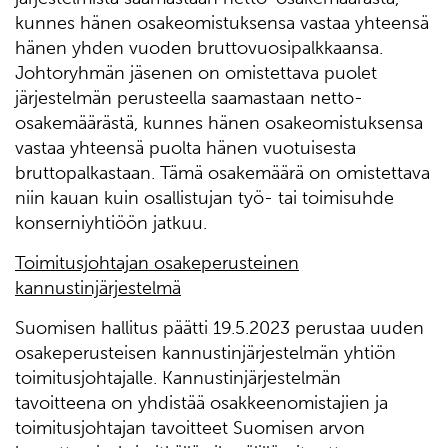
kunnes hänen osakeomistuksensa vastaa yhteensä
hänen yhden vuoden bruttovuosipalkkaansa.
Johtoryhmän jäsenen on omistettava puolet
järjestelmän perusteella saamastaan netto-
osakemäärästä, kunnes hänen osakeomistuksensa
vastaa yhteensä puolta hänen vuotuisesta
bruttopalkastaan. Tämä osakemäärä on omistettava
niin kauan kuin osallistujan työ- tai toimisuhde
konserniyhtiöön jatkuu.
Toimitusjohtajan osakeperusteinen
kannustinjärjestelmä
Suomisen hallitus päätti 19.5.2023 perustaa uuden
osakeperusteisen kannustinjärjestelmän yhtiön
toimitusjohtajalle. Kannustinjärjestelmän
tavoitteena on yhdistää osakkeenomistajien ja
toimitusjohtajan tavoitteet Suomisen arvon