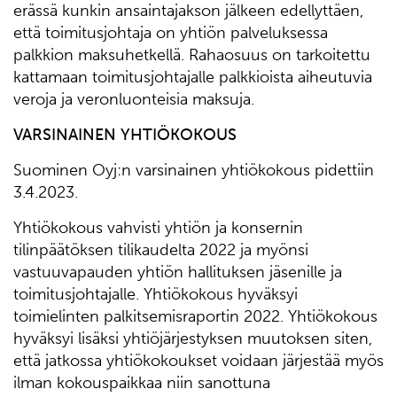
erässä kunkin ansaintajakson jälkeen edellyttäen,
että toimitusjohtaja on yhtiön palveluksessa
palkkion maksuhetkellä. Rahaosuus on tarkoitettu
kattamaan toimitusjohtajalle palkkioista aiheutuvia
veroja ja veronluonteisia maksuja.
VARSINAINEN YHTIÖKOKOUS
Suominen Oyj:n varsinainen yhtiökokous pidettiin
3.4.2023.
Yhtiökokous vahvisti yhtiön ja konsernin
tilinpäätöksen tilikaudelta 2022 ja myönsi
vastuuvapauden yhtiön hallituksen jäsenille ja
toimitusjohtajalle. Yhtiökokous hyväksyi
toimielinten palkitsemisraportin 2022. Yhtiökokous
hyväksyi lisäksi yhtiöjärjestyksen muutoksen siten,
että jatkossa yhtiökokoukset voidaan järjestää myös
ilman kokouspaikkaa niin sanottuna