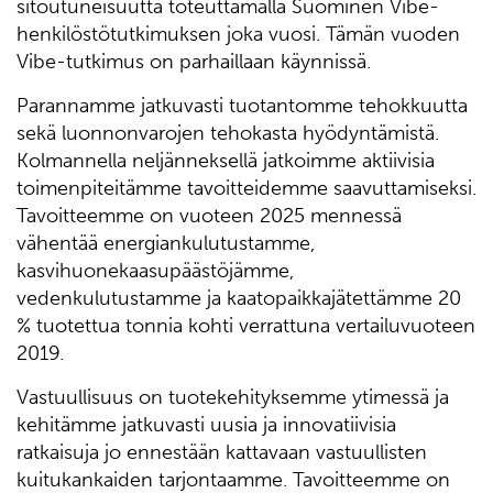
sitoutuneisuutta toteuttamalla Suominen Vibe-
henkilöstötutkimuksen joka vuosi. Tämän vuoden
Vibe-tutkimus on parhaillaan käynnissä.
Parannamme jatkuvasti tuotantomme tehokkuutta
sekä luonnonvarojen tehokasta hyödyntämistä.
Kolmannella neljänneksellä jatkoimme aktiivisia
toimenpiteitämme tavoitteidemme saavuttamiseksi.
Tavoitteemme on vuoteen 2025 mennessä
vähentää energiankulutustamme,
kasvihuonekaasupäästöjämme,
vedenkulutustamme ja kaatopaikkajätettämme 20
% tuotettua tonnia kohti verrattuna vertailuvuoteen
2019.
Vastuullisuus on tuotekehityksemme ytimessä ja
kehitämme jatkuvasti uusia ja innovatiivisia
ratkaisuja jo ennestään kattavaan vastuullisten
kuitukankaiden tarjontaamme. Tavoitteemme on