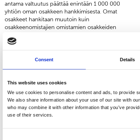
antama valtuutus päättää enintään 1 000 000
yhtiön oman osakkeen hankkimisesta. Omat
osakkeet hankitaan muutoin kuin
osakkeenomistajien omistamien osakkeiden
suhteessa yhtiön vapaalla omalla pääomalla
osakkeiden hankintahetken markkinahintaan
Nasdaq Helsinki Oy:n säännellyllä markkinalla
järjestämässä kaupankäynnissä. Osakkeet hankitaan
Consent
Details
ja maksetaan Nasdaq Helsinki Oy:n ja Euroclear
Finland Oy:n sääntöjen mukaisesti. Osakkeita
hankitaan käytettäväksi yhtiön osakepohjaisiin
This website uses cookies
kannustinjärjestelmiin, hallituksen
We use cookies to personalise content and ads, to provide soc
jäsenyyspalkkioiden maksamiseksi, vastikkeena
We also share information about your use of our site with our
liiketoimintaan liittyvissä hankinnoissa tai yhtiöllä
who may combine it with other information that you’ve provid
pidettäväksi, muutoin luovutettaviksi tai
use of their services.
mitätöitäviksi. Hallitus päättää muista omien
osakkeiden hankkimiseen liittyvistä ehdoista.
Valtuutus on voimassa 30.6.2024 saakka ja se
Consent