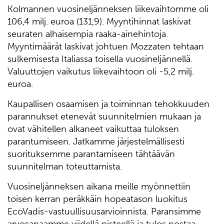
Kolmannen vuosineljänneksen liikevaihtomme oli
106,4 milj. euroa (131,9). Myyntihinnat laskivat
seuraten alhaisempia raaka-ainehintoja.
Myyntimäärät laskivat johtuen Mozzaten tehtaan
sulkemisesta Italiassa toisella vuosineljännellä.
Valuuttojen vaikutus liikevaihtoon oli -5,2 milj.
euroa.
Kaupallisen osaamisen ja toiminnan tehokkuuden
parannukset etenevät suunnitelmien mukaan ja
ovat vähitellen alkaneet vaikuttaa tuloksen
parantumiseen. Jatkamme järjestelmällisesti
suorituksemme parantamiseen tähtäävän
suunnitelman toteuttamista.
Vuosineljänneksen aikana meille myönnettiin
toisen kerran peräkkäin hopeatason luokitus
EcoVadis-vastuullisuusarvioinnista. Paransimme