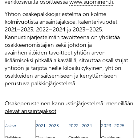
verkkosivuilta osoitteessa
www.suominen.fi
.
Yhtiön osakepalkkiojärjestelmä on kolme
kolmivuotista ansaintajaksoa, kalenterivuodet
2021–2023, 2022–2024 ja 2023–2025.
Kannustinjärjestelmän tavoitteena on yhdistää
osakkeenomistajien sekä johdon ja
avainhenkilöiden tavoitteet yhtiön arvon
lisäämiseksi pitkällä aikavälillä, sitouttaa osallistujat
yhtiöön ja tarjota heille kilpailukykyinen, yhtiön
osakkeiden ansaitsemiseen ja kerryttämiseen
perustuva palkkiojärjestelmä.
Osakeperusteinen kannustinjärjestelmä: meneillään
olevat ansaintajaksot
Jakso
2021–2023
2022–2024
2023–2025
Palkkion
Osakkeen
Osakkeen
Osakkeen