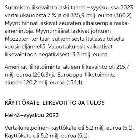
Suomisen liikevaihto laski tammi–syyskuussa 2023
vertailukaudesta 7 % ja oli 335,9 milj. euroa (360,2).
Myyntihinnat laskivat seuraten alhaisempia raaka-
ainehintoja. Myyntimäärät laskivat johtuen
Mozzaten tehtaan sulkemisesta Italiassa toisella
vuosineljännellä. Valuuttakurssit vaikuttivat
liikevaihtoon negatiivisesti 3,3 milj. euroa.
Amerikat-liiketoiminta-alueen liikevaihto oli 215,7
milj. euroa (206,3) ja Eurooppa-liiketoiminta-
alueen 120,2 milj. euroa (154,1).
KÄYTTÖKATE, LIIKEVOITTO JA TULOS
Heinä–syyskuu 2023
Vertailukelpoinen käyttökate oli 5,2 milj. euroa (5,1).
Käyttökate oli 5,2 milj. euroa (5,1).