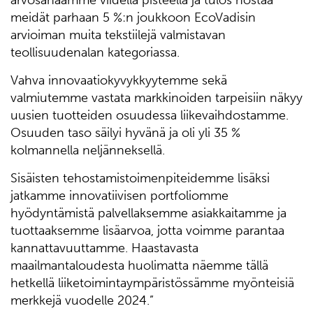
arvosanaamme viidellä pisteellä ja tulos nostaa
meidät parhaan 5 %:n joukkoon EcoVadisin
arvioiman muita tekstiilejä valmistavan
teollisuudenalan kategoriassa.
Vahva innovaatiokyvykkyytemme sekä
valmiutemme vastata markkinoiden tarpeisiin näkyy
uusien tuotteiden osuudessa liikevaihdostamme.
Osuuden taso säilyi hyvänä ja oli yli 35 %
kolmannella neljänneksellä.
Sisäisten tehostamistoimenpiteidemme lisäksi
jatkamme innovatiivisen portfoliomme
hyödyntämistä palvellaksemme asiakkaitamme ja
tuottaaksemme lisäarvoa, jotta voimme parantaa
kannattavuuttamme. Haastavasta
maailmantaloudesta huolimatta näemme tällä
hetkellä liiketoimintaympäristössämme myönteisiä
merkkejä vuodelle 2024.”