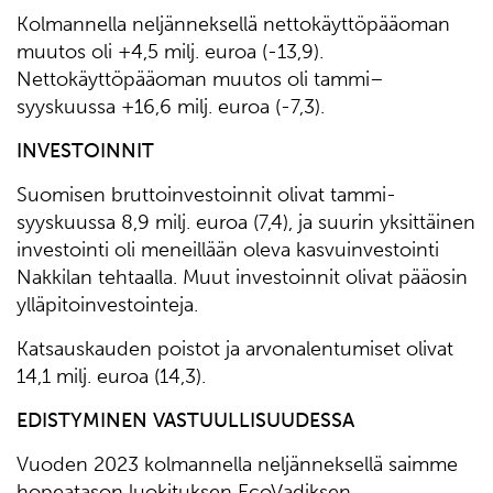
Kolmannella neljänneksellä nettokäyttöpääoman
muutos oli +4,5 milj. euroa (-13,9).
Nettokäyttöpääoman muutos oli tammi–
syyskuussa +16,6 milj. euroa (-7,3).
INVESTOINNIT
Suomisen bruttoinvestoinnit olivat tammi-
syyskuussa 8,9 milj. euroa (7,4), ja suurin yksittäinen
investointi oli meneillään oleva kasvuinvestointi
Nakkilan tehtaalla. Muut investoinnit olivat pääosin
ylläpitoinvestointeja.
Katsauskauden poistot ja arvonalentumiset olivat
14,1 milj. euroa (14,3).
EDISTYMINEN VASTUULLISUUDESSA
Vuoden 2023 kolmannella neljänneksellä saimme
hopeatason luokituksen EcoVadiksen