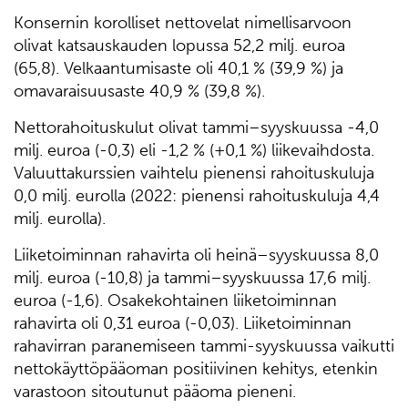
Konsernin korolliset nettovelat nimellisarvoon
olivat katsauskauden lopussa 52,2 milj. euroa
(65,8). Velkaantumisaste oli 40,1 % (39,9 %) ja
omavaraisuusaste 40,9 % (39,8 %).
Nettorahoituskulut olivat tammi–syyskuussa -4,0
milj. euroa (-0,3) eli -1,2 % (+0,1 %) liikevaihdosta.
Valuuttakurssien vaihtelu pienensi rahoituskuluja
0,0 milj. eurolla (2022: pienensi rahoituskuluja 4,4
milj. eurolla).
Liiketoiminnan rahavirta oli heinä–syyskuussa 8,0
milj. euroa (-10,8) ja tammi–syyskuussa 17,6 milj.
euroa (-1,6). Osakekohtainen liiketoiminnan
rahavirta oli 0,31 euroa (-0,03). Liiketoiminnan
rahavirran paranemiseen tammi-syyskuussa vaikutti
nettokäyttöpääoman positiivinen kehitys, etenkin
varastoon sitoutunut pääoma pieneni.