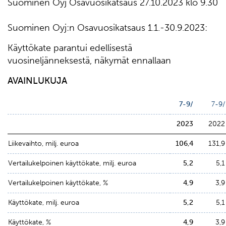
Suominen Oyj Osavuosikatsaus 27.10.2023 klo 9.30
Suominen Oyj:n Osavuosikatsaus 1.1.-30.9.2023:
Käyttökate parantui edellisestä
vuosineljänneksestä, näkymät ennallaan
AVAINLUKUJA
7-9/
7-9/
2023
2022
Liikevaihto, milj. euroa
106,4
131,9
Vertailukelpoinen käyttökate, milj. euroa
5,2
5,1
Vertailukelpoinen käyttökate, %
4,9
3,9
Käyttökate, milj. euroa
5,2
5,1
Käyttökate, %
4,9
3,9