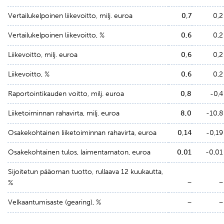
Vertailukelpoinen liikevoitto, milj. euroa
0,7
0,2
Vertailukelpoinen liikevoitto, %
0,6
0,2
Liikevoitto, milj. euroa
0,6
0,2
Liikevoitto, %
0,6
0,2
Raportointikauden voitto, milj. euroa
0,8
-0,4
Liiketoiminnan rahavirta, milj. euroa
8,0
-10,8
Osakekohtainen liiketoiminnan rahavirta, euroa
0,14
-0,19
Osakekohtainen tulos, laimentamaton, euroa
0,01
-0,01
Sijoitetun pääoman tuotto, rullaava 12 kuukautta,
%
−
−
Velkaantumisaste (gearing), %
−
−