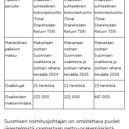
peruste
suhteellinen
suhteellinen
suhteellinen
kokonaistuotto
kokonaistuotto
kokonaistuotto
(Total
(Total
(Total
Shareholder
Shareholder
Shareholder
Return TSR)
Return TSR)
Return TSR)
Mahdollinen
Maksetaan
Maksetaan
Maksetaan
palkkion
osittain
osittain
osittain
maksu
Suomisen
Suomisen
Suomisen
osakkeina ja
osakkeina ja
osakkeina ja
osittain rahana
osittain rahana
osittain rahana
keväällä 2024
keväällä 2025
keväällä 2026
Osallistujat
15 henkilöä
21 henkilöä
23 henkilöä
Osakkeiden
232 000
222 000
687 000
maksimimäärä
Suomisen toimitusjohtajan on omistettava puolet
järjestelmistä saamastaan netto-osakemäärästä,