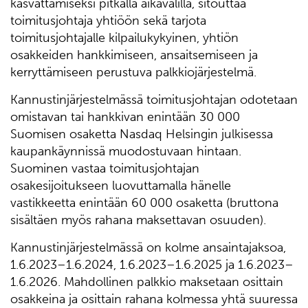
kasvattamiseksi pitkällä aikavälillä, sitouttaa
toimitusjohtaja yhtiöön sekä tarjota
toimitusjohtajalle kilpailukykyinen, yhtiön
osakkeiden hankkimiseen, ansaitsemiseen ja
kerryttämiseen perustuva palkkiojärjestelmä.
Kannustinjärjestelmässä toimitusjohtajan odotetaan
omistavan tai hankkivan enintään 30 000
Suomisen osaketta Nasdaq Helsingin julkisessa
kaupankäynnissä muodostuvaan hintaan.
Suominen vastaa toimitusjohtajan
osakesijoitukseen luovuttamalla hänelle
vastikkeetta enintään 60 000 osaketta (bruttona
sisältäen myös rahana maksettavan osuuden).
Kannustinjärjestelmässä on kolme ansaintajaksoa,
1.6.2023–1.6.2024, 1.6.2023–1.6.2025 ja 1.6.2023–
1.6.2026. Mahdollinen palkkio maksetaan osittain
osakkeina ja osittain rahana kolmessa yhtä suuressa