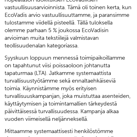
vastuullisuusarvioinnista. Tämä oli toinen kerta, kun
EcoVadis arvio vastuullisuuttamme, ja paransimme
tulostamme viidellä pisteellä. Tällä tuloksella
olemme parhaan 5 % joukossa EcoVadisin
arvioiman muita tekstiilejä valmistavan
teollisuudenalan kategoriassa.
Syyskuun loppuun mennessä toimipaikoillamme
on tapahtunut viisi poissaoloon johtanutta
tapaturmaa (LTA). Jatkamme systemaattista
turvallisuustyötämme sekä ennaltaehkäiseviä
toimia. Käynnistämme myös erityisen
turvallisuuskampanjan, joka muistuttaa asenteiden,
käyttäytymisen ja toimintamallien tärkeydestä
päivittäisessä turvallisuudessa. Kampanja alkaa
vuoden viimeisellä neljänneksellä.
Mittaamme systemaattisesti henkilöstömme