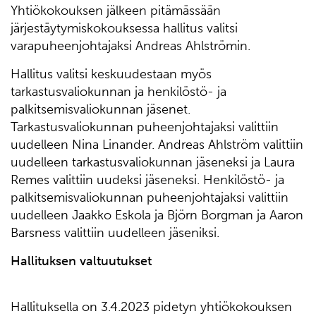
Yhtiökokouksen jälkeen pitämässään
järjestäytymiskokouksessa hallitus valitsi
varapuheenjohtajaksi Andreas Ahlströmin.
Hallitus valitsi keskuudestaan myös
tarkastusvaliokunnan ja henkilöstö- ja
palkitsemisvaliokunnan jäsenet.
Tarkastusvaliokunnan puheenjohtajaksi valittiin
uudelleen Nina Linander. Andreas Ahlström valittiin
uudelleen tarkastusvaliokunnan jäseneksi ja Laura
Remes valittiin uudeksi jäseneksi. Henkilöstö- ja
palkitsemisvaliokunnan puheenjohtajaksi valittiin
uudelleen Jaakko Eskola ja Björn Borgman ja Aaron
Barsness valittiin uudelleen jäseniksi.
Hallituksen valtuutukset
Hallituksella on 3.4.2023 pidetyn yhtiökokouksen