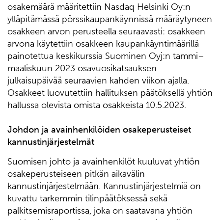
osakemäärä määritettiin Nasdaq Helsinki Oy:n
ylläpitämässä pörssikaupankäynnissä määräytyneen
osakkeen arvon perusteella seuraavasti: osakkeen
arvona käytettiin osakkeen kaupankäyntimäärillä
painotettua keskikurssia Suominen Oyj:n tammi–
maaliskuun 2023 osavuosikatsauksen
julkaisupäivää seuraavien kahden viikon ajalla.
Osakkeet luovutettiin hallituksen päätöksellä yhtiön
hallussa olevista omista osakkeista 10.5.2023.
Johdon ja avainhenkilöiden osakeperusteiset
kannustinjärjestelmät
Suomisen johto ja avainhenkilöt kuuluvat yhtiön
osakeperusteiseen pitkän aikavälin
kannustinjärjestelmään. Kannustinjärjestelmiä on
kuvattu tarkemmin tilinpäätöksessä sekä
palkitsemisraportissa, joka on saatavana yhtiön