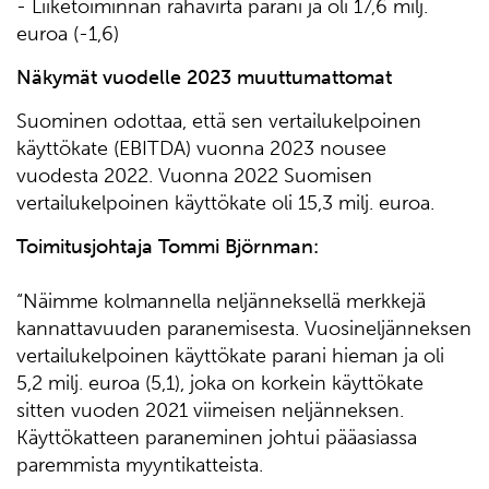
- Liiketoiminnan rahavirta parani ja oli 17,6 milj.
euroa (-1,6)
Näkymät vuodelle 2023 muuttumattomat
Suominen odottaa, että sen vertailukelpoinen
käyttökate (EBITDA) vuonna 2023 nousee
vuodesta 2022. Vuonna 2022 Suomisen
vertailukelpoinen käyttökate oli 15,3 milj. euroa.
Toimitusjohtaja Tommi Björnman:
“Näimme kolmannella neljänneksellä merkkejä
kannattavuuden paranemisesta. Vuosineljänneksen
vertailukelpoinen käyttökate parani hieman ja oli
5,2 milj. euroa (5,1), joka on korkein käyttökate
sitten vuoden 2021 viimeisen neljänneksen.
Käyttökatteen paraneminen johtui pääasiassa
paremmista myyntikatteista.