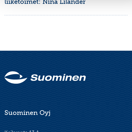
liiketoimet: Nina Lilander
Suominen Oyj