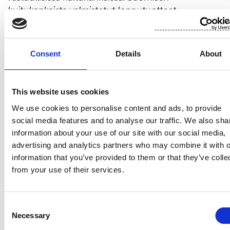
kuitukankaista valmistetut lopputuotteet,
esimerkiksi kosteuspyyhkeet, terveyssiteet ja
haavataitokset, ovat läsnä ihmisten jokapäiväisessä
elämässä ympäri maailmaa. Suomisen liikevaihto
Consent
Details
About
vuonna 2022 oli 493,3 milj. euroa ja työllistämme
yli 700 ammattilaista Euroopassa sekä Pohjois- ja
Etelä-Amerikassa. Suomisen osake noteerataan
This website uses cookies
Nasdaq Helsingissä. Lue lisää: www.suominen.fi.
We use cookies to personalise content and ads, to provide
social media features and to analyse our traffic. We also sha
information about your use of our site with our social media,
advertising and analytics partners who may combine it with o
information that you’ve provided to them or that they’ve colle
from your use of their services.
Viimeisimmät uutiset
Consent
Necessary
Selection
JOHTOHENKILÖIDEN LIIKETOIMET