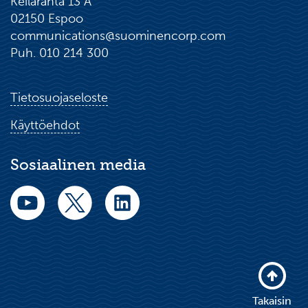
Keilaranta 13 A
02150 Espoo
communications@suominencorp.com
Puh. 010 214 300
Tietosuojaseloste
Käyttöehdot
Sosiaalinen media
Takaisin