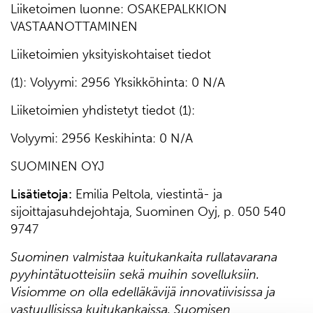
Liiketoimen luonne: OSAKEPALKKION
VASTAANOTTAMINEN
Liiketoimien yksityiskohtaiset tiedot
(1): Volyymi: 2956 Yksikköhinta: 0 N/A
Liiketoimien yhdistetyt tiedot (1):
Volyymi: 2956 Keskihinta: 0 N/A
SUOMINEN OYJ
Lisätietoja
:
Emilia Peltola, viestintä- ja
sijoittajasuhdejohtaja, Suominen Oyj, p. 050 540
9747
Suominen valmistaa kuitukankaita rullatavarana
pyyhintätuotteisiin sekä muihin sovelluksiin.
Visiomme on olla edelläkävijä innovatiivisissa ja
vastuullisissa kuitukankaissa. Suomisen