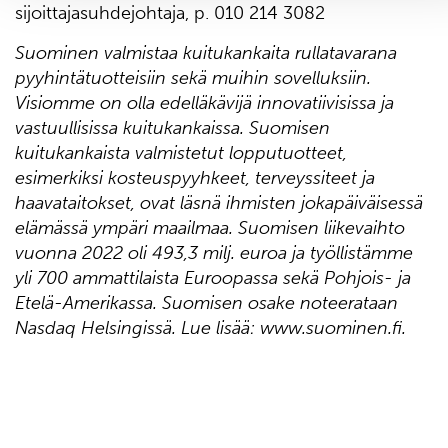
sijoittajasuhdejohtaja, p. 010 214 3082
Suominen valmistaa kuitukankaita rullatavarana
pyyhintätuotteisiin sekä muihin sovelluksiin.
Visiomme on olla edelläkävijä innovatiivisissa ja
vastuullisissa kuitukankaissa. Suomisen
kuitukankaista valmistetut lopputuotteet,
esimerkiksi kosteuspyyhkeet, terveyssiteet ja
haavataitokset, ovat läsnä ihmisten jokapäiväisessä
elämässä ympäri maailmaa. Suomisen liikevaihto
vuonna 2022 oli 493,3 milj. euroa ja työllistämme
yli 700 ammattilaista Euroopassa sekä Pohjois- ja
Etelä-Amerikassa. Suomisen osake noteerataan
Nasdaq Helsingissä. Lue lisää: www.suominen.fi.