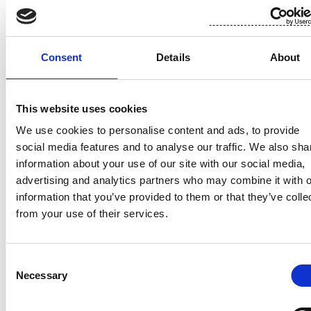
Liiketoimien yhdistetyt tiedot (1):
Volyymi: 13 Keskihinta: 2.76 EUR
Consent
Details
About
Liikkeeseenlaskija: Suominen Oyj
LEI: 743700Z1BNFYR9PRDF52
Ilmoituksen luonne: ENSIMMÄINEN ILMOITUS
This website uses cookies
Viitenumero: 33416/4/6
We use cookies to personalise content and ads, to provide
_______________________________________
social media features and to analyse our traffic. We also sha
Liiketoimen päivämäärä: 2023-06-13
information about your use of our site with our social media,
Kauppapaikka: CEUX
advertising and analytics partners who may combine it with o
Instrumenttityyppi: OSAKE
information that you’ve provided to them or that they’ve colle
ISIN: FI0009010862
from your use of their services.
Liiketoimen luonne: HANKINTA
Liiketoimien yksityiskohtaiset tiedot
Consent
(1): Volyymi: 5 Yksikköhinta: 2.68 EUR
Necessary
Selection
(2): Volyymi: 85 Yksikköhinta: 2.74 EUR
(3): Volyymi: 135 Yksikköhinta: 2.76 EUR