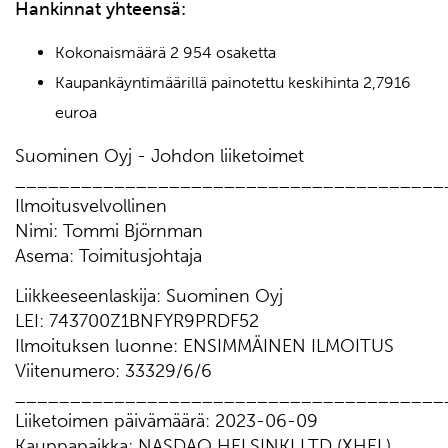
Hankinnat yhteensä
:
Kokonaismäärä 2 954 osaketta
Kaupankäyntimäärillä painotettu keskihinta 2,7916
euroa
Suominen Oyj - Johdon liiketoimet
_______________________________________
Ilmoitusvelvollinen
Nimi: Tommi Björnman
Asema: Toimitusjohtaja
Liikkeeseenlaskija: Suominen Oyj
LEI: 743700Z1BNFYR9PRDF52
Ilmoituksen luonne: ENSIMMÄINEN ILMOITUS
Viitenumero: 33329/6/6
_______________________________________
Liiketoimen päivämäärä: 2023-06-09
Kauppapaikka: NASDAQ HELSINKI LTD (XHEL)