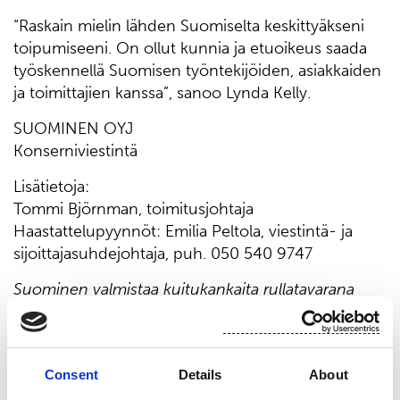
“Raskain mielin lähden Suomiselta keskittyäkseni
toipumiseeni. On ollut kunnia ja etuoikeus saada
työskennellä Suomisen työntekijöiden, asiakkaiden
ja toimittajien kanssa”, sanoo Lynda Kelly.
SUOMINEN OYJ
Konserniviestintä
Lisätietoja:
Tommi Björnman, toimitusjohtaja
Haastattelupyynnöt: Emilia Peltola, viestintä- ja
sijoittajasuhdejohtaja, puh. 050 540 9747
Suominen valmistaa kuitukankaita rullatavarana
pyyhintätuotteisiin sekä muihin sovelluksiin.
Visiomme on olla edelläkävijä innovatiivisissa ja
vastuullisissa kuitukankaissa. Suomisen
Consent
Details
About
kuitukankaista valmistetut lopputuotteet,