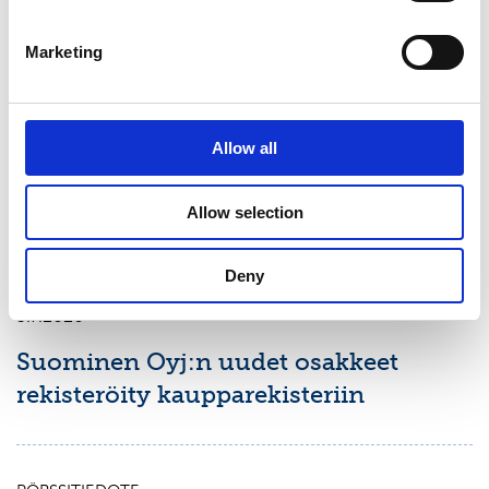
PÖRSSITIEDOTE
9.7.2026
Marketing
Suominen Oyj:
Arvopaperimarkkinalain 9 luvun 10
Allow all
pykälän mukainen ilmoitus
omistusoikeuden muuttumisesta
Allow selection
Deny
PÖRSSITIEDOTE
3.7.2026
Suominen Oyj:n uudet osakkeet
rekisteröity kaupparekisteriin