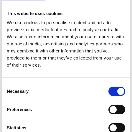
esimerkiksi kosteuspyyhkeet, terveyssiteet ja
haavataitokset, ovat läsnä ihmisten jokapäiväisessä
This website uses cookies
elämässä ympäri maailmaa. Suomisen liikevaihto
vuonna 2022 oli 493,3 milj. euroa ja työllistämme
We use cookies to personalise content and ads, to
noin
700 ammattilaista Euroopassa
sekä Pohjois- ja
provide social media features and to analyse our traffic.
Etelä-Amerikassa. Suomisen osake noteerataan
We also share information about your use of our site with
Nasdaq Helsingissä. Lue lisää: www.suominen.fi.
our social media, advertising and analytics partners who
may combine it with other information that you’ve
Jakelu:
provided to them or that they’ve collected from your use
Nasdaq Helsinki Oy
of their services.
Keskeiset tiedotusvälineet
www.suominen.fi
Consent
Necessary
Selection
Preferences
Viimeisimmät uutiset
Statistics