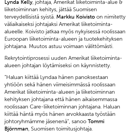
Lynda Kelly
, johtaja, Amerikat liiketoiminta-alue &
liiketoiminnan kehitys, jättää Suomisen
terveydellisistä syistä.
Markku Koivisto
on nimitetty
väliaikaiseksi johtajaksi Amerikat liiketoiminta-
alueelle. Koivisto jatkaa myös nykyisessä roolissaan
Euroopan liiketoiminta-alueen ja tuotekehityksen
johtajana. Muutos astuu voimaan välittömästi.
Rekrytointiprosessi uuden Amerikat liiketoiminta-
alueen johtajan löytämiseksi on käynnistetty.
“Haluan kiittää Lyndaa hänen panoksestaan
yhtiöön sekä hänen viimeisimmässä roolissaan
Amerikat liiketoiminta-alueen ja liiketoiminnan
kehityksen johtajana että hänen aikaisemmassa
roolissaan Care-liiketoiminnan johtajana. Haluan
kiittää häntä myös hänen arvokkaasta työstään
johtoryhmämme jäsenenä“, sanoo
Tommi
Björnman
, Suomisen toimitusjohtaja.