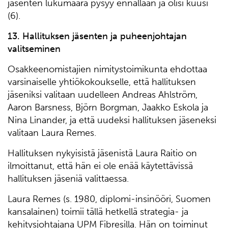
jäsenten lukumäärä pysyy ennallaan ja olisi kuusi
(6).
13
. Hallituksen jäsenten ja puheenjohtajan
valitseminen
Osakkeenomistajien nimitystoimikunta ehdottaa
varsinaiselle yhtiökokoukselle, että hallituksen
jäseniksi valitaan uudelleen Andreas Ahlström,
Aaron Barsness, Björn Borgman, Jaakko Eskola ja
Nina Linander, ja että uudeksi hallituksen jäseneksi
valitaan Laura Remes.
Hallituksen nykyisistä jäsenistä Laura Raitio on
ilmoittanut, että hän ei ole enää käytettävissä
hallituksen jäseniä valittaessa.
Laura Remes (s. 1980, diplomi-insinööri, Suomen
kansalainen) toimii tällä hetkellä strategia- ja
kehitysjohtajana UPM Fibresilla. Hän on toiminut