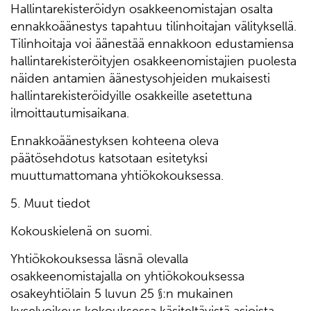
Hallintarekisteröidyn osakkeenomistajan osalta
ennakkoäänestys tapahtuu tilinhoitajan välityksellä.
Tilinhoitaja voi äänestää ennakkoon edustamiensa
hallintarekisteröityjen osakkeenomistajien puolesta
näiden antamien äänestysohjeiden mukaisesti
hallintarekisteröidyille osakkeille asetettuna
ilmoittautumisaikana.
Ennakkoäänestyksen kohteena oleva
päätösehdotus katsotaan esitetyksi
muuttumattomana yhtiökokouksessa.
5. Muut tiedot
Kokouskielenä on suomi.
Yhtiökokouksessa läsnä olevalla
osakkeenomistajalla on yhtiökokouksessa
osakeyhtiölain 5 luvun 25 §:n mukainen
kyselyoikeus kokouksessa käsiteltävistä asioista.