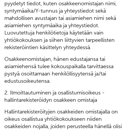
pyydetyt tiedot, kuten osakkeenomistajan nimi,
syntymäaika/Y-tunnus ja yhteystiedot sekä
mahdollisen avustajan tai asiamiehen nimi sekä
asiamiehen syntymäaika ja yhteystiedot.
Luovutettuja henkilötietoja käytetään vain
yhtiökokouksen ja siihen liittyvien tarpeellisten
rekisteröintien käsittelyn yhteydessä.
Osakkeenomistajan, hänen edustajansa tai
asiamiehensä tulee kokouspaikalla tarvittaessa
pystyä osoittamaan henkilöllisyytensä ja/tai
edustusoikeutensa.
2. Ilmoittautuminen ja osallistumisoikeus -
hallintarekisteröidyn osakkeen omistaja
Hallintarekisteröityjen osakkeiden omistajalla on
oikeus osallistua yhtiökokoukseen niiden
osakkeiden nojalla, joiden perusteella hänellä olisi