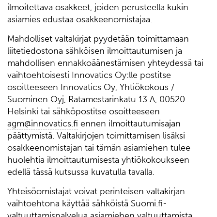
ilmoitettava osakkeet, joiden perusteella kukin
asiamies edustaa osakkeenomistajaa.
Mahdolliset valtakirjat pyydetään toimittamaan
liitetiedostona sähköisen ilmoittautumisen ja
mahdollisen ennakkoäänestämisen yhteydessä tai
vaihtoehtoisesti Innovatics Oy:lle postitse
osoitteeseen Innovatics Oy, Yhtiökokous /
Suominen Oyj, Ratamestarinkatu 13 A, 00520
Helsinki tai sähköpostitse osoitteeseen
agm@innovatics.fi
ennen ilmoittautumisajan
päättymistä. Valtakirjojen toimittamisen lisäksi
osakkeenomistajan tai tämän asiamiehen tulee
huolehtia ilmoittautumisesta yhtiökokoukseen
edellä tässä kutsussa kuvatulla tavalla.
Yhteisöomistajat voivat perinteisen valtakirjan
vaihtoehtona käyttää sähköistä Suomi.fi-
valtuuttamispalvelua asiamiehen valtuuttamista