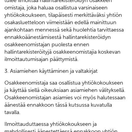
tulee ilmoittaa hallintarekisteröidyn osakkeen
omistaja, joka haluaa osallistua varsinaiseen
yhtiökokoukseen, tilapäisesti merkittäväksi yhtiön
osakasluetteloon viimeistään edellä mainittuun
ajankohtaan mennessä sekä huolehtia tarvittaessa
ennakkoäänestämisestä hallintarekisteröidyn
osakkeenomistajan puolesta ennen
hallintarekisteröityjä osakkeenomistajia koskevan
ilmoittautumisajan päättymistä.
3. Asiamiehen käyttäminen ja valtakirjat
Osakkeenomistaja saa osallistua yhtiökokoukseen
ja käyttää siellä oikeuksiaan asiamiehen välityksellä.
Osakkeenomistajan asiamies voi myös halutessaan
äänestää ennakkoon tässä kutsussa kuvatulla
tavalla.
Ilmoittauduttaessa yhtiökokoukseen ja
mahdollisesti äänestettäessä ennakkoon yhtiön