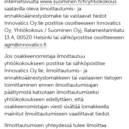
internetsivuilta
www.suominen.fi/fi/yhtiokokous
saatavilla oleva ilmoittautumis- ja
ennakkoäänestyslomake tai vastaavat tiedot
Innovatics Oy:lle postitse osoitteeseen Innovatics
Oy, Yhtiökokous / Suominen Oyj, Ratamestarinkatu
13 A, 00520 Helsinki tai sähköpostitse osoitteeseen
agm@innovatics.fi
.
Jos osakkeenomistaja ilmoittautuu
yhtiökokoukseen postitse tai sähköpostitse
Innovatics Oy:lle, ilmoittautumis- ja
ennakkoäänestyslomakkeen tai vastaavien tietojen
toimittaminen ennen ilmoittautumisajan
päättymistä katsotaan ilmoittautumiseksi
yhtiökokoukseen edellyttäen, että
osakkeenomistajan viesti sisältää lomakkeella
mainitut ilmoittautumiseen vaadittavat tiedot.
Ilmoittautumisen yhteydessä tulee ilmoittaa