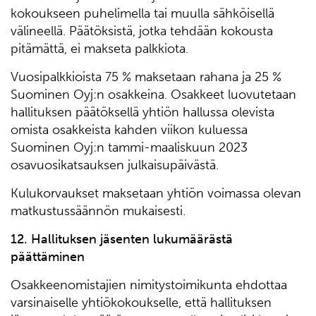
kokoukseen puhelimella tai muulla sähköisellä
välineellä. Päätöksistä, jotka tehdään kokousta
pitämättä, ei makseta palkkiota.
Vuosipalkkioista 75 % maksetaan rahana ja 25 %
Suominen Oyj:n osakkeina. Osakkeet luovutetaan
hallituksen päätöksellä yhtiön hallussa olevista
omista osakkeista kahden viikon kuluessa
Suominen Oyj:n tammi-maaliskuun 2023
osavuosikatsauksen julkaisupäivästä.
Kulukorvaukset maksetaan yhtiön voimassa olevan
matkustussäännön mukaisesti.
12
. Hallituksen jäsenten lukumäärästä
päättäminen
Osakkeenomistajien nimitystoimikunta ehdottaa
varsinaiselle yhtiökokoukselle, että hallituksen