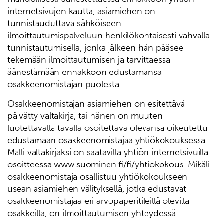
internetsivujen kautta, asiamiehen on
tunnistauduttava sähköiseen
ilmoittautumispalveluun henkilökohtaisesti vahvalla
tunnistautumisella, jonka jälkeen hän pääsee
tekemään ilmoittautumisen ja tarvittaessa
äänestämään ennakkoon edustamansa
osakkeenomistajan puolesta.
Osakkeenomistajan asiamiehen on esitettävä
päivätty valtakirja, tai hänen on muuten
luotettavalla tavalla osoitettava olevansa oikeutettu
edustamaan osakkeenomistajaa yhtiökokouksessa.
Malli valtakirjaksi on saatavilla yhtiön internetsivuilla
osoitteessa
www.suominen.fi/fi/yhtiokokous
. Mikäli
osakkeenomistaja osallistuu yhtiökokoukseen
usean asiamiehen välityksellä, jotka edustavat
osakkeenomistajaa eri arvopaperitileillä olevilla
osakkeilla, on ilmoittautumisen yhteydessä