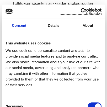
hallituksen jäsenten palkkioiden osakeosuuden
suorittamiseksi.
Uudet osakkeet voidaan antaa myös
Consent
Details
About
maksuttomana osakeantina yhtiölle itselleen.
2. Maksullinen ja maksuton osakeanti
This website uses cookies
Uudet osakkeet voidaan antaa ja yhtiön hallussa
We use cookies to personalise content and ads, to
olevat omat osakkeet voidaan luovuttaa joko
provide social media features and to analyse our traffic.
maksua vastaan (Maksullinen osakeanti) tai
We also share information about your use of our site with
maksutta (Maksuton osakeanti). Suunnattu
our social media, advertising and analytics partners who
osakeanti voi olla maksuton vain, jos siihen on
may combine it with other information that you’ve
yhtiön kannalta ja sen kaikkien osakkeenomistajien
provided to them or that they’ve collected from your use
etu huomioon ottaen erityisen painava
of their services.
taloudellinen syy.
3. Osakkeiden enimmäismäärä
Consent
Necessary
Uusia osakkeita voidaan antaa ja/tai yhtiön tai sen