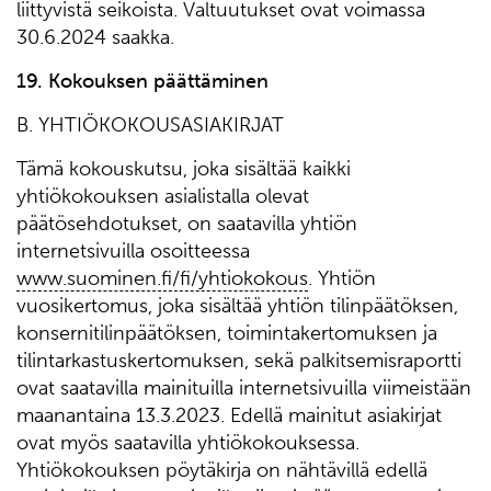
liittyvistä seikoista. Valtuutukset ovat voimassa
30.6.2024 saakka.
1
9
. Kokouksen päättäminen
B. YHTIÖKOKOUSASIAKIRJAT
Tämä kokouskutsu, joka sisältää kaikki
yhtiökokouksen asialistalla olevat
päätösehdotukset, on saatavilla yhtiön
internetsivuilla osoitteessa
www.suominen.fi/fi/yhtiokokous
. Yhtiön
vuosikertomus, joka sisältää yhtiön tilinpäätöksen,
konsernitilinpäätöksen, toimintakertomuksen ja
tilintarkastuskertomuksen, sekä palkitsemisraportti
ovat saatavilla mainituilla internetsivuilla viimeistään
maanantaina 13.3.2023. Edellä mainitut asiakirjat
ovat myös saatavilla yhtiökokouksessa.
Yhtiökokouksen pöytäkirja on nähtävillä edellä