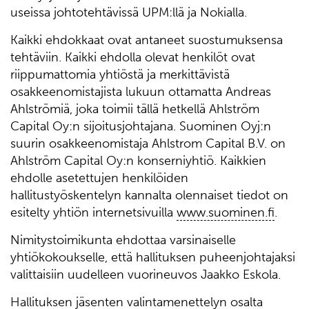
useissa johtotehtävissä UPM:llä ja Nokialla.
Kaikki ehdokkaat ovat antaneet suostumuksensa
tehtäviin. Kaikki ehdolla olevat henkilöt ovat
riippumattomia yhtiöstä ja merkittävistä
osakkeenomistajista lukuun ottamatta Andreas
Ahlströmiä, joka toimii tällä hetkellä Ahlström
Capital Oy:n sijoitusjohtajana. Suominen Oyj:n
suurin osakkeenomistaja Ahlstrom Capital B.V. on
Ahlström Capital Oy:n konserniyhtiö. Kaikkien
ehdolle asetettujen henkilöiden
hallitustyöskentelyn kannalta olennaiset tiedot on
esitelty yhtiön internetsivuilla
www.suominen.fi
.
Nimitystoimikunta ehdottaa varsinaiselle
yhtiökokoukselle, että hallituksen puheenjohtajaksi
valittaisiin uudelleen vuorineuvos Jaakko Eskola.
Hallituksen jäsenten valintamenettelyn osalta