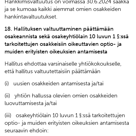
Hankkimisvaltuutus on voimassa 30.6.2024 saakka
ja se kumoaa kaikki aiemmat omien osakkeiden
hankintavaltuutukset.
1
8
. Hallituksen valtuuttaminen päättämään
osakeannista sekä osakeyhtiölain 10 luvun 1 §:ssä
tarkoitettujen osakkeisiin oikeuttavien optio- ja
muiden erityisten oikeuksien antamisesta
Hallitus ehdottaa varsinaiselle yhtiökokoukselle,
että hallitus valtuutettaisiin päättämään
(i) uusien osakkeiden antamisesta ja/tai
(ii) yhtiön hallussa olevien omien osakkeiden
luovuttamisesta ja/tai
(iii) osakeyhtiölain 10 luvun 1 §:ssä tarkoitettujen
optio- ja muiden erityisten oikeuksien antamisesta
seuraavin ehdoin: