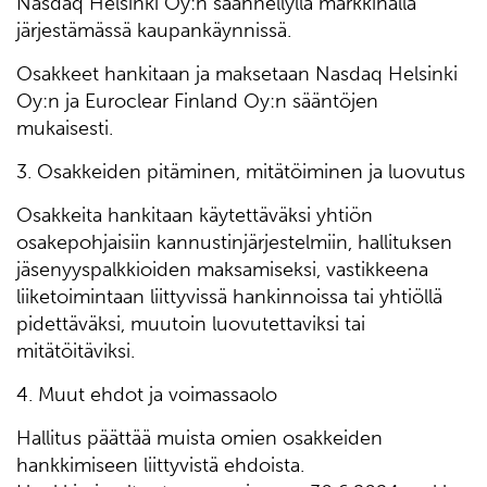
Nasdaq Helsinki Oy:n säännellyllä markkinalla
järjestämässä kaupankäynnissä.
Osakkeet hankitaan ja maksetaan Nasdaq Helsinki
Oy:n ja Euroclear Finland Oy:n sääntöjen
mukaisesti.
3. Osakkeiden pitäminen, mitätöiminen ja luovutus
Osakkeita hankitaan käytettäväksi yhtiön
osakepohjaisiin kannustinjärjestelmiin, hallituksen
jäsenyyspalkkioiden maksamiseksi, vastikkeena
liiketoimintaan liittyvissä hankinnoissa tai yhtiöllä
pidettäväksi, muutoin luovutettaviksi tai
mitätöitäviksi.
4. Muut ehdot ja voimassaolo
Hallitus päättää muista omien osakkeiden
hankkimiseen liittyvistä ehdoista.