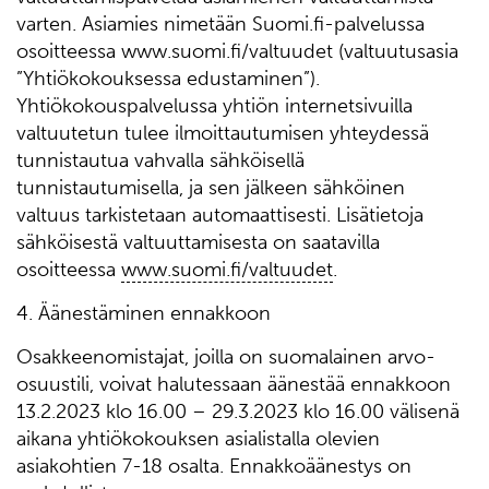
varten. Asiamies nimetään Suomi.fi-palvelussa
osoitteessa www.suomi.fi/valtuudet (valtuutusasia
”Yhtiökokouksessa edustaminen”).
Yhtiökokouspalvelussa yhtiön internetsivuilla
valtuutetun tulee ilmoittautumisen yhteydessä
tunnistautua vahvalla sähköisellä
tunnistautumisella, ja sen jälkeen sähköinen
valtuus tarkistetaan automaattisesti. Lisätietoja
sähköisestä valtuuttamisesta on saatavilla
osoitteessa
www.suomi.fi/valtuudet
.
4. Äänestäminen ennakkoon
Osakkeenomistajat, joilla on suomalainen arvo-
osuustili, voivat halutessaan äänestää ennakkoon
13.2.2023 klo 16.00 – 29.3.2023 klo 16.00 välisenä
aikana yhtiökokouksen asialistalla olevien
asiakohtien 7-18 osalta. Ennakkoäänestys on