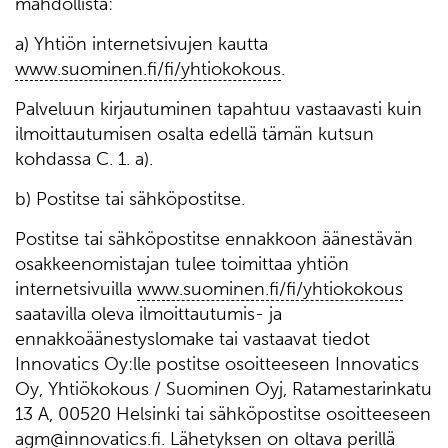
mahdollista:
a) Yhtiön internetsivujen kautta
www.suominen.fi/fi/yhtiokokous
.
Palveluun kirjautuminen tapahtuu vastaavasti kuin
ilmoittautumisen osalta edellä tämän kutsun
kohdassa C. 1. a).
b) Postitse tai sähköpostitse.
Postitse tai sähköpostitse ennakkoon äänestävän
osakkeenomistajan tulee toimittaa yhtiön
internetsivuilla
www.suominen.fi/fi/yhtiokokous
saatavilla oleva ilmoittautumis- ja
ennakkoäänestyslomake tai vastaavat tiedot
Innovatics Oy:lle postitse osoitteeseen Innovatics
Oy, Yhtiökokous / Suominen Oyj, Ratamestarinkatu
13 A, 00520 Helsinki tai sähköpostitse osoitteeseen
agm@innovatics.fi
. Lähetyksen on oltava perillä