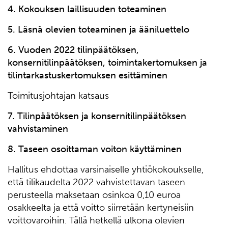
4. Kokouksen laillisuuden toteaminen
5. Läsnä olevien toteaminen ja ääniluettelo
6. Vuoden
20
22
tilinpäätöksen,
konsernitilinpäätöksen, toimintakertomuksen ja
tilintarkastuskertomuksen esittäminen
Toimitusjohtajan katsaus
7. Tilinpäätöksen ja konsernitilinpäätöksen
vahvistaminen
8. Taseen osoittaman voiton käyttäminen
Hallitus ehdottaa varsinaiselle yhtiökokoukselle,
että tilikaudelta 2022 vahvistettavan taseen
perusteella maksetaan osinkoa 0,10 euroa
osakkeelta ja että voitto siirretään kertyneisiin
voittovaroihin. Tällä hetkellä ulkona olevien