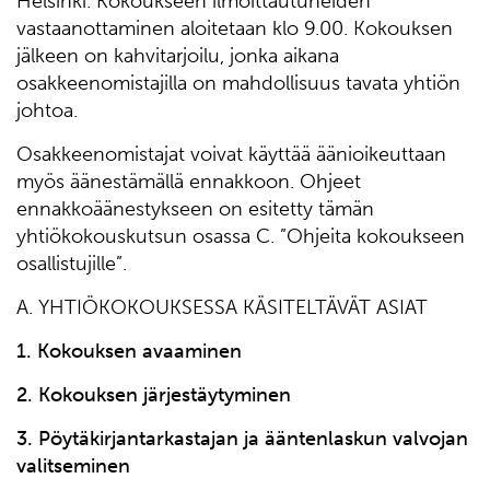
Helsinki. Kokoukseen ilmoittautuneiden
vastaanottaminen aloitetaan klo 9.00. Kokouksen
jälkeen on kahvitarjoilu, jonka aikana
osakkeenomistajilla on mahdollisuus tavata yhtiön
johtoa.
Osakkeenomistajat voivat käyttää äänioikeuttaan
myös äänestämällä ennakkoon. Ohjeet
ennakkoäänestykseen on esitetty tämän
yhtiökokouskutsun osassa C. ”Ohjeita kokoukseen
osallistujille”.
A. YHTIÖKOKOUKSESSA KÄSITELTÄVÄT ASIAT
1. Kokouksen avaaminen
2. Kokouksen järjestäytyminen
3. Pöytäkirjantarkastajan ja ääntenlaskun valvojan
valitseminen