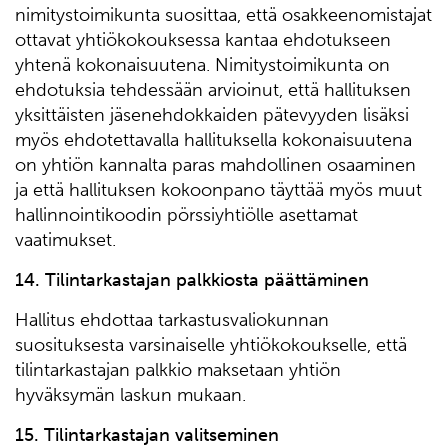
nimitystoimikunta suosittaa, että osakkeenomistajat
ottavat yhtiökokouksessa kantaa ehdotukseen
yhtenä kokonaisuutena. Nimitystoimikunta on
ehdotuksia tehdessään arvioinut, että hallituksen
yksittäisten jäsenehdokkaiden pätevyyden lisäksi
myös ehdotettavalla hallituksella kokonaisuutena
on yhtiön kannalta paras mahdollinen osaaminen
ja että hallituksen kokoonpano täyttää myös muut
hallinnointikoodin pörssiyhtiölle asettamat
vaatimukset.
14
. Tilintarkastajan palkkiosta päättäminen
Hallitus ehdottaa tarkastusvaliokunnan
suosituksesta varsinaiselle yhtiökokoukselle, että
tilintarkastajan palkkio maksetaan yhtiön
hyväksymän laskun mukaan.
15
. Tilintarkastajan valitseminen