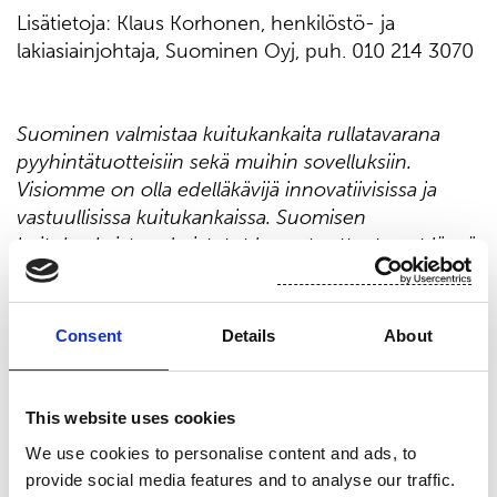
Lisätietoja: Klaus Korhonen, henkilöstö- ja
lakiasiainjohtaja, Suominen Oyj, puh. 010 214 3070
Suominen valmistaa kuitukankaita rullatavarana
pyyhintätuotteisiin sekä muihin sovelluksiin.
Visiomme on olla edelläkävijä innovatiivisissa ja
vastuullisissa kuitukankaissa. Suomisen
kuitukankaista valmistetut lopputuotteet ovat läsnä
ihmisten jokapäiväisessä elämässä ympäri
maailmaa. Suomisen liikevaihto vuonna 2021 oli
443,2 milj. euroa ja työllistämme yli 700
Consent
Details
About
ammattilaista Euroopassa sekä Pohjois- ja Etelä-
Amerikassa. Suomisen osake noteerataan Nasdaq
Helsingissä. Lue lisää:
www.suominen.fi
.
This website uses cookies
We use cookies to personalise content and ads, to
provide social media features and to analyse our traffic.
Jakelu: