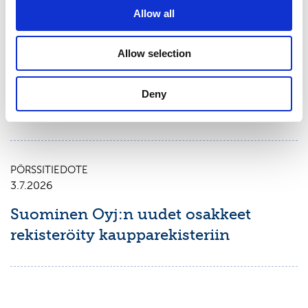
PÖRSSITIEDOTE
Allow all
9.7.2026
Suominen Oyj:
Allow selection
Arvopaperimarkkinalain 9 luvun 10
pykälän mukainen ilmoitus
Deny
omistusoikeuden muuttumisesta
PÖRSSITIEDOTE
3.7.2026
Suominen Oyj:n uudet osakkeet
rekisteröity kaupparekisteriin