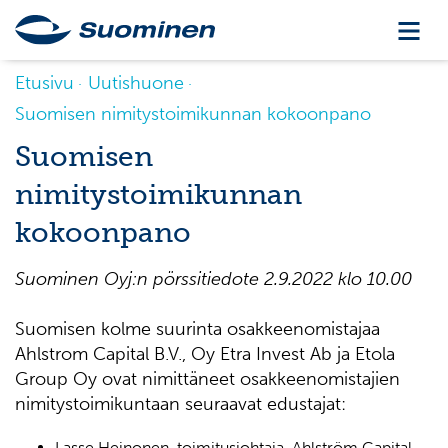
Etusivu
Uutishuone
Suomisen nimitystoimikunnan kokoonpano
Suomisen
nimitystoimikunnan
kokoonpano
Suominen Oyj:n pörssitiedote
2.9.202
2
klo
10.00
Suomisen kolme suurinta osakkeenomistajaa
Ahlstrom Capital B.V., Oy Etra Invest Ab ja Etola
Group Oy ovat nimittäneet osakkeenomistajien
nimitystoimikuntaan seuraavat edustajat:
Lasse Heinonen, toimitusjohtaja, Ahlström Capital