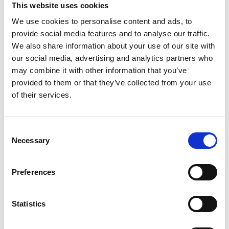
suunnataan UNICEFin globaaliin
This website uses cookies
koulutusohjelmaan, joka tukee tavoitetta numero
We use cookies to personalise content and ads, to
4. UNICEFin globaali koulutusohjelma tarjoaa tukea
provide social media features and to analyse our traffic.
miljoonille lapsille, jotta he saavat jatkossakin oppia,
We also share information about your use of our site with
kasvaa ja kehittää elämässä menestymiseen
our social media, advertising and analytics partners who
tarvittavia taitoja. Aloite yhdistää Ahlströmin
may combine it with other information that you’ve
verkoston yritysten ja säätiöiden voimat yhteisen
provided to them or that they’ve collected from your use
tavoitteen taakse, ja näin saavutettu vaikutus on
of their services.
suurempi kuin yksittäisillä jäsenillä yksinään olisi.
”Yritysvastuu on keskeinen osa Suomisen
Consent
strategiaa. Tiedostamme vastuumme yhteiskuntaa
Necessary
Selection
kohtaan ja haluamme vaikuttaa myönteisesti niin
paikallisella kuin maailmanlaajuisellakin tasolla.
Preferences
ACI:n kautta kuulumme yhteisöön, joka tukee
UNICEFin tärkeää työtä”, sanoo
Klaus Korhonen
,
SVP, HR & Legal.
Statistics
”Koulutus on avainasemassa eriarvoisuuden ja