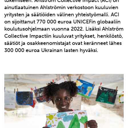
tukemiseen.
Ahlström Collective Impact (ACI) on
ainutlaatuinen Ahlströmin verkostoon kuuluvien
yritysten ja säätiöiden välinen yhteistyömalli. ACI
on sijoittanut 770 000 euroa UNICEFin globaaliin
koulutusohjelmaan vuonna 2022. Lisäksi Ahlström
Collective Impactiin kuuluvat yritykset, henkilöstö,
säätiöt ja osakkeenomistajat ovat keränneet lähes
300 000 euroa Ukrainan lasten hyväksi.