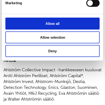
köyhyyden vähentämisessä ja yhteiskunnan
Marketing
vakauden vahvistamisessa. Tällä hetkellä lähes kaksi
kolmasosaa 10-vuotiaista ei osaa lukea eikä kykene
ymmärtämään yksinkertaista tekstiä. UNICEF tekee
Allow all
työtä jokaisen lapsen koulu-tuksen puolesta, jotta
lapsilla olisi tulevaisuudessa menestymiseen
tarvittavat taidot ja kyvyt. Tämä työ ei olisi
Allow selection
mahdollista ilman vahvoja ja innovatiivisia tukijoita,
sellaisia kuten Ahlström Collective Impact on”,
Deny
sanoo Suomen UNICEFin pääsihteeri
Marja-Riitta
Ketola
.
Ahlström Collective Impact -hankkeeseen kuuluvat
Antti Ahlström Perilliset, Ahlström Capital*,
Ahlström Invest, Ahlstrom-Munksjö, Destia,
Detection Technology, Enics, Glaston, Suominen,
Avain Yhtiöt, M&J Recycling, Eva Ahlströmin säätiö
ja Walter Ahlströmin säätiö.