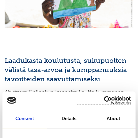
Laadukasta koulutusta, sukupuolten
välistä tasa-arvoa ja kumppanuuksia
tavoitteiden saavuttamiseksi
Ahlström Collective Impactin kautta kymmenen
julkista ja yksityistä yritystä, kolme säätiötä,
osakkeenomistajat ja henkilöstö tukevat
yhteistyössä Suomen UNICEFin kanssa tiettyjen
Consent
Details
About
YK:n kestävän kehityksen tavoitteiden
saavuttamista. Tänä vuonna yhdessä kootut varat