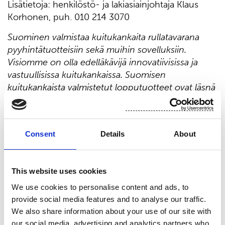
Lisätietoja: henkilöstö- ja lakiasiainjohtaja Klaus
Korhonen, puh. 010 214 3070
Suominen valmistaa kuitukankaita rullatavarana
pyyhintätuotteisiin sekä muihin sovelluksiin.
Visiomme on olla edelläkävijä innovatiivisissa ja
vastuullisissa kuitukankaissa. Suomisen
kuitukankaista valmistetut lopputuotteet ovat läsnä
ihmisten jokapäiväisessä elämässä ympäri
maailmaa. Suomisen liikevaihto vuonna 202
1
oli
4
43
,
2
milj. euroa ja työllistämme
yli
700
Consent
Details
About
ammattilaista Euroopassa sekä Pohjois- ja Etelä-
Amerikassa. Suomisen osake noteerataan Nasdaq
Helsingissä. Lue lisää: www.suominen.fi.
This website uses cookies
Jakelu:
We use cookies to personalise content and ads, to
Nasdaq Helsinki Oy
provide social media features and to analyse our traffic.
Keskeiset tiedotusvälineet
We also share information about your use of our site with
www.suominen.fi
our social media, advertising and analytics partners who