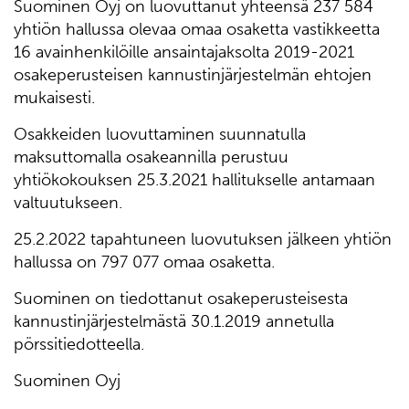
Suominen Oyj on luovuttanut yhteensä 237 584
yhtiön hallussa olevaa omaa osaketta vastikkeetta
16 avainhenkilöille ansaintajaksolta 2019-2021
osakeperusteisen kannustinjärjestelmän ehtojen
mukaisesti.
Osakkeiden luovuttaminen suunnatulla
maksuttomalla osakeannilla perustuu
yhtiökokouksen 25.3.2021 hallitukselle antamaan
valtuutukseen.
25.2.2022 tapahtuneen luovutuksen jälkeen yhtiön
hallussa on 797 077 omaa osaketta.
Suominen on tiedottanut osakeperusteisesta
kannustinjärjestelmästä 30.1.2019 annetulla
pörssitiedotteella.
Suominen Oyj