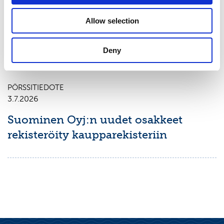
Arvopaperimarkkinalain 9 luvun 10
Allow selection
pykälän mukainen ilmoitus
omistusoikeuden muuttumisesta
Deny
PÖRSSITIEDOTE
3.7.2026
Suominen Oyj:n uudet osakkeet
rekisteröity kaupparekisteriin