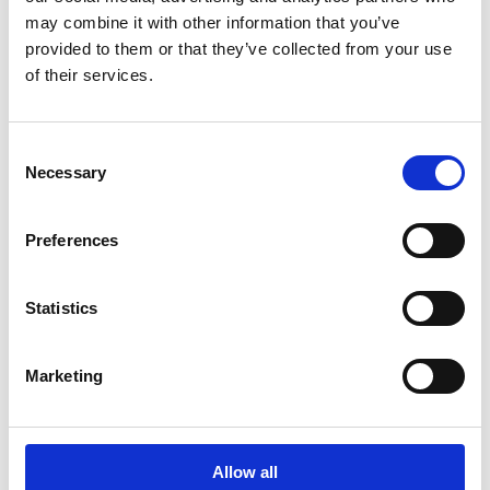
may combine it with other information that you’ve
provided to them or that they’ve collected from your use
of their services.
Viimeisimmät uutiset
Consent
Necessary
Selection
PÖRSSITIEDOTE
7.8.2026
Preferences
Suominen Oyj:n puolivuosikatsaus
Statistics
1.1.-30.6.2026
Marketing
PÖRSSITIEDOTE
9.7.2026
Allow all
Suominen Oyj: