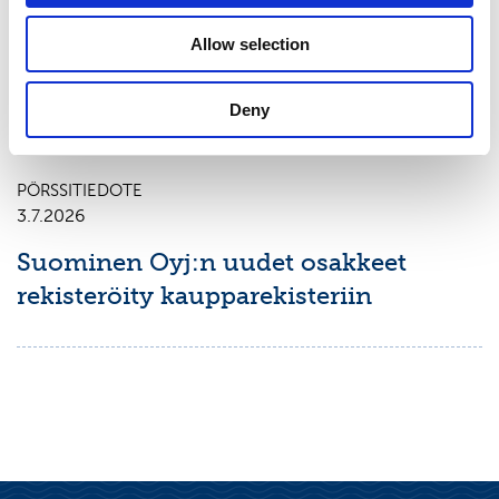
Arvopaperimarkkinalain 9 luvun 10
Allow selection
pykälän mukainen ilmoitus
omistusoikeuden muuttumisesta
Deny
PÖRSSITIEDOTE
3.7.2026
Suominen Oyj:n uudet osakkeet
rekisteröity kaupparekisteriin