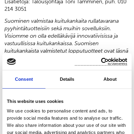
Lisätietoja: Talousjohtaja Toni Tamminen, puh. 010
214 3051
Suominen valmistaa kuitukankaita rullatavarana
pyyhintätuotteisiin sekä muihin sovelluksiin.
Visiomme on olla edelläkävijä innovatiivisissa ja
vastuullisissa kuitukankaissa. Suomisen
kuitukankaista valmistetut lopputuotteet ovat läsnä
ihmisten jokapäiväisessä elämässä ympäri
maailmaa. Suomisen liikevaihto vuonna 2020 oli
458,9 milj. euroa ja työllistämme yli 700
Consent
Details
About
ammattilaista Euroopassa sekä Pohjois- ja Etelä-
Amerikassa. Suomisen osake noteerataan Nasdaq
Helsingissä. Lue lisää:
www.suominen.fi
.
This website uses cookies
Jakelu:
We use cookies to personalise content and ads, to
Nasdaq Helsinki
provide social media features and to analyse our traffic.
Keskeiset tiedotusvälineet
We also share information about your use of our site with
www.suominen.fi
our social media, advertising and analytics partners who