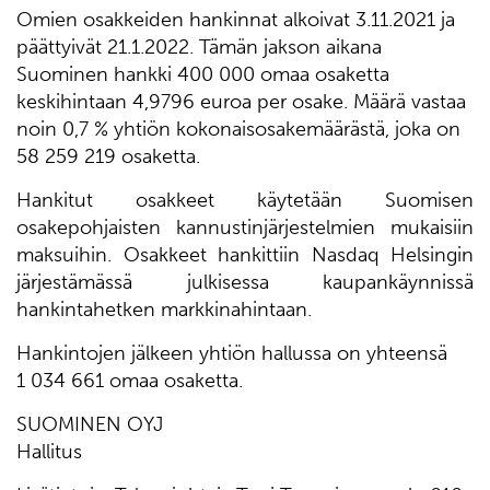
Omien osakkeiden hankinnat alkoivat 3.11.2021 ja
päättyivät 21.1.2022. Tämän jakson aikana
Suominen hankki 400 000 omaa osaketta
keskihintaan 4,9796 euroa per osake. Määrä vastaa
noin 0,7 % yhtiön kokonaisosakemäärästä, joka on
58 259 219 osaketta.
Hankitut osakkeet käytetään Suomisen
osakepohjaisten kannustinjärjestelmien mukaisiin
maksuihin. Osakkeet hankittiin Nasdaq Helsingin
järjestämässä julkisessa kaupankäynnissä
hankintahetken markkinahintaan.
Hankintojen jälkeen yhtiön hallussa on yhteensä
1 034 661 omaa osaketta.
SUOMINEN OYJ
Hallitus