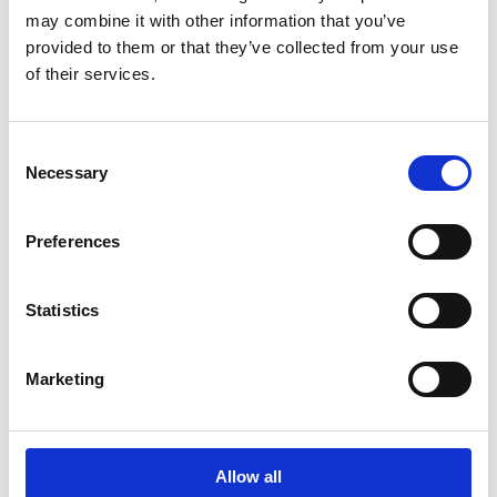
may combine it with other information that you’ve
provided to them or that they’ve collected from your use
of their services.
Viimeisimmät uutiset
Consent
Necessary
Selection
PÖRSSITIEDOTE
7.8.2026
Preferences
Suominen Oyj:n puolivuosikatsaus
Statistics
1.1.-30.6.2026
Marketing
PÖRSSITIEDOTE
9.7.2026
Allow all
Suominen Oyj: