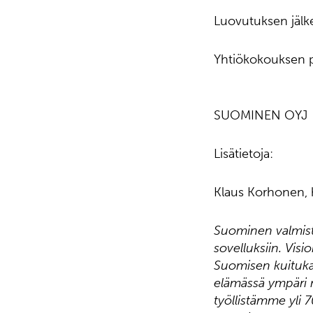
Luovutuksen jälk
Yhtiökokouksen pä
SUOMINEN OYJ
Lisätietoja:
Klaus Korhonen, h
Suominen valmista
sovelluksiin. Visi
Suomisen kuitukan
elämässä ympäri m
työllistämme yli 