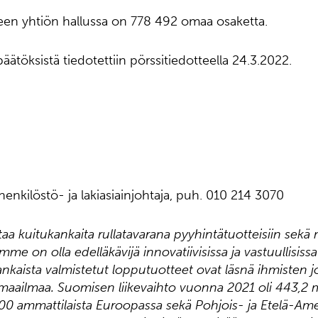
een yhtiön hallussa on 778 492 omaa osaketta.
ätöksistä tiedotettiin pörssitiedotteella 24.3.2022.
enkilöstö- ja lakiasiainjohtaja, puh. 010 214 3070
a kuitukankaita rullatavarana pyyhintätuotteisiin sekä
omme on olla edelläkävijä innovatiivisissa ja vastuullisiss
kaista valmistetut lopputuotteet ovat läsnä ihmisten j
aailmaa. Suomisen liikevaihto vuonna 2021 oli 443,2 mi
700 ammattilaista Euroopassa sekä Pohjois- ja Etelä-Ame