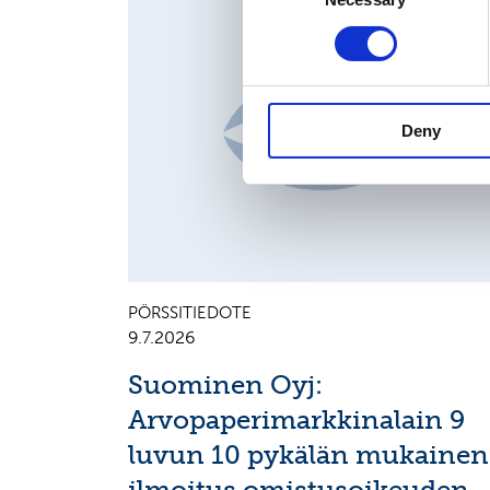
Selection
MAJOR SHAREHOLDER ANNOUNCEMENTS, EUROPE
REGULATORY NEWS
Deny
PÖRSSITIEDOTE
9.7.2026
Suominen Oyj:
Arvopaperimarkkinalain 9
luvun 10 pykälän mukainen
ilmoitus omistusoikeuden