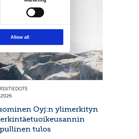
EGULATORY INFORMATION, EUROPEAN
EGULATORY NEWS
Allow all
RSSITIEDOTE
7.2026
uominen Oyj:n ylimerkityn
erkintäetuoikeusannin
opullinen tulos