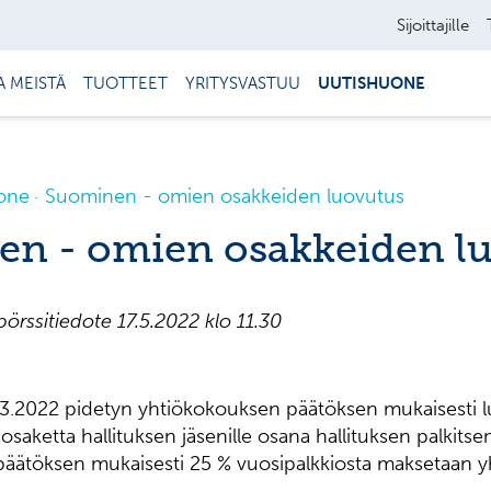
Sijoittajille
A MEISTÄ
TUOTTEET
YRITYSVASTUU
UUTISHUONE
one
Suominen - omien osakkeiden luovutus
n - omien osakkeiden l
pörssitiedote
17
.
5
.202
2
klo 11.30
.2022 pidetyn yhtiökokouksen päätöksen mukaisesti l
saketta hallituksen jäsenille osana hallituksen palkitse
äätöksen mukaisesti 25 % vuosipalkkiosta maksetaan y