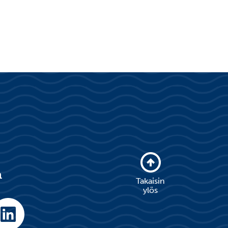
a
Takaisin
ylös