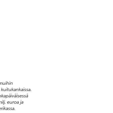
 muihin
a kuitukankaissa.
okapäiväisessä
lj. euroa ja
rikassa.