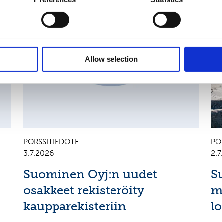
AN
CHANGES IN SHARE CAPITAL AND VOTES, EUROPEAN
R
REGULATORY NEWS
R
Allow selection
PÖRSSITIEDOTE
PÖ
3.7.2026
2.
Suominen Oyj:n uudet
S
osakkeet rekisteröity
m
kaupparekisteriin
l