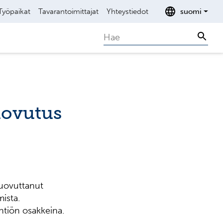
Työpaikat
Tavarantoimittajat
Yhteystiedot
suomi
Search
Sear
uovutus
uovuttanut
mista.
htiön osakkeina.