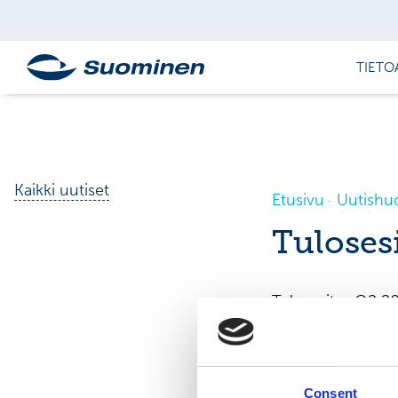
TIETO
Kaikki uutiset
Etusivu
Uutishu
Tuloses
Tulosesitys Q2 20
Consent