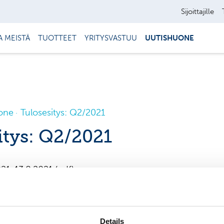
Sijoittajille
A MEISTÄ
TUOTTEET
YRITYSVASTUU
UUTISHUONE
one
Tulosesitys: Q2/2021
itys: Q2/2021
21, 13.8.2021 (pdf)
Details