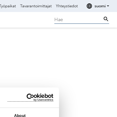
Työpaikat
Tavarantoimittajat
Yhteystiedot
suomi
Search
Sear
About