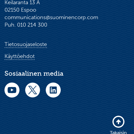
Keilaranta 13 A
02150 Espoo
communications@suominencorp.com
Puh. 010 214 300
Tietosuojaseloste
Käyttöehdot
Sosiaalinen media
Takaisin