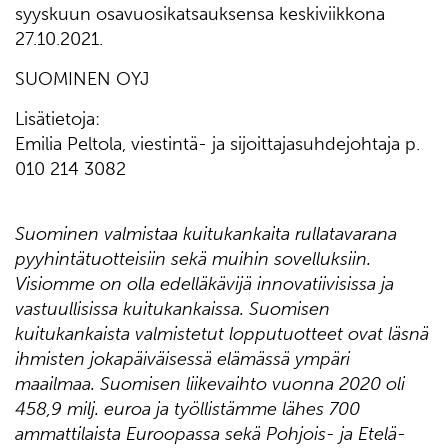
syyskuun osavuosikatsauksensa keskiviikkona
27.10.2021.
SUOMINEN OYJ
Lisätietoja:
Emilia Peltola, viestintä- ja sijoittajasuhdejohtaja p.
010 214 3082
Suominen valmistaa kuitukankaita rullatavarana
pyyhintätuotteisiin sekä muihin sovelluksiin.
Visiomme on olla edelläkävijä innovatiivisissa ja
vastuullisissa kuitukankaissa. Suomisen
kuitukankaista valmistetut lopputuotteet ovat läsnä
ihmisten jokapäiväisessä elämässä ympäri
maailmaa. Suomisen liikevaihto vuonna 2020 oli
458,9 milj. euroa ja työllistämme lähes 700
ammattilaista Euroopassa sekä
Pohjois
- ja Etelä-