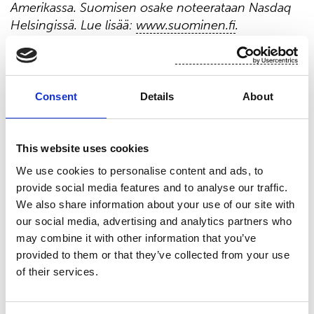
Amerikassa. Suomisen osake noteerataan
Nasdaq
Helsingissä. Lue lisää:
www.suominen.fi
.
Jakelu:
Nasdaq Helsinki
Keskeiset tiedotusvälineet
Consent
Details
About
www.suominen.fi
This website uses cookies
We use cookies to personalise content and ads, to
provide social media features and to analyse our traffic.
We also share information about your use of our site with
Viimeisimmät uutiset
our social media, advertising and analytics partners who
may combine it with other information that you’ve
PÖRSSITIEDOTE
provided to them or that they’ve collected from your use
9.7.2026
of their services.
Suominen Oyj: