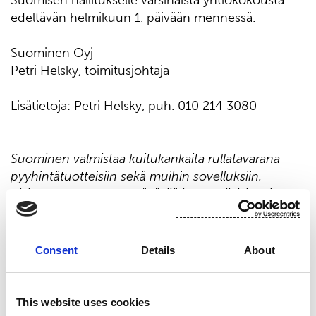
Suomisen hallitukselle varsinaista yhtiökokousta
edeltävän helmikuun 1. päivään mennessä.
Suominen Oyj
Petri Helsky, toimitusjohtaja
Lisätietoja: Petri Helsky, puh. 010 214 3080
Suominen valmistaa kuitukankaita rullatavarana
pyyhintätuotteisiin sekä muihin sovelluksiin.
Visiomme on olla edelläkävijä innovatiivisissa ja
vastuullisissa kuitukankaissa. Suomisen
kuitukankaista valmistetut lopputuotteet ovat läsnä
ihmisten jokapäiväisessä elämässä ympäri
Consent
Details
About
maailmaa. Suomisen liikevaihto vuonna 2020 oli
458,9 milj. euroa ja työllistämme lähes 700
ammattilaista Euroopassa sekä Pohjois- ja Etelä-
This website uses cookies