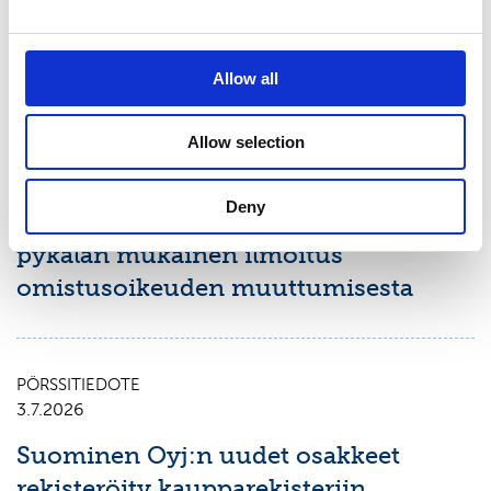
1.1.-30.6.2026
Allow all
PÖRSSITIEDOTE
9.7.2026
Allow selection
Suominen Oyj:
Deny
Arvopaperimarkkinalain 9 luvun 10
pykälän mukainen ilmoitus
omistusoikeuden muuttumisesta
PÖRSSITIEDOTE
3.7.2026
Suominen Oyj:n uudet osakkeet
rekisteröity kaupparekisteriin