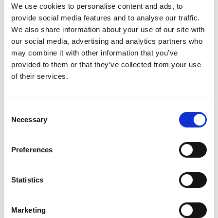
Amerikassa. Suomisen osake noteerataan Nasdaq
We use cookies to personalise content and ads, to
Helsingissä. Lue lisää:
www.suominen.fi
.
provide social media features and to analyse our traffic.
We also share information about your use of our site with
our social media, advertising and analytics partners who
Jakelu:
may combine it with other information that you’ve
Nasdaq Helsinki
provided to them or that they’ve collected from your use
Keskeiset tiedotusvälineet
of their services.
www.suominen.fi
Consent
Necessary
Selection
Preferences
Viimeisimmät uutiset
Statistics
PÖRSSITIEDOTE
7.8.2026
Marketing
Suominen Oyj:n puolivuosikatsaus