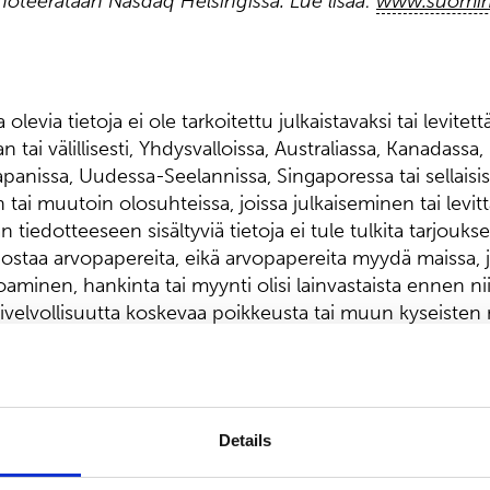
oteerataan Nasdaq Helsingissä. Lue lisää:
www.suomin
 olevia tietoja ei ole tarkoitettu julkaistavaksi tai levite
aan tai välillisesti, Yhdysvalloissa, Australiassa, Kanadass
Japanissa, Uudessa-Seelannissa, Singaporessa tai sellais
hin tai muutoin olosuhteissa, joissa julkaiseminen tai levit
än tiedotteeseen sisältyviä tietoja ei tule tulkita tarjouks
ostaa arvopapereita, eikä arvopapereita myydä maissa, j
aminen, hankinta tai myynti olisi lainvastaista ennen ni
ntivelvollisuutta koskevaa poikkeusta tai muun kyseiste
 mukaisen hyväksynnän saamista.
le tarjous arvopapereiden myymiseksi Yhdysvalloissa. T
papereja ei ole rekisteröity eikä niitä tulla rekisteröimää
Details
paperilain, muutoksineen ("
Yhdysvaltain arvopaperilak
ltion soveltuvien arvopaperilakien mukaisesti, eikä niitä