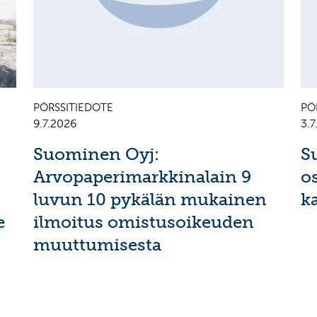
PÖRSSITIEDOTE
PÖ
9.7.2026
3.
Suominen Oyj:
S
Arvopaperimarkkinalain 9
o
luvun 10 pykälän mukainen
k
e
ilmoitus omistusoikeuden
muuttumisesta