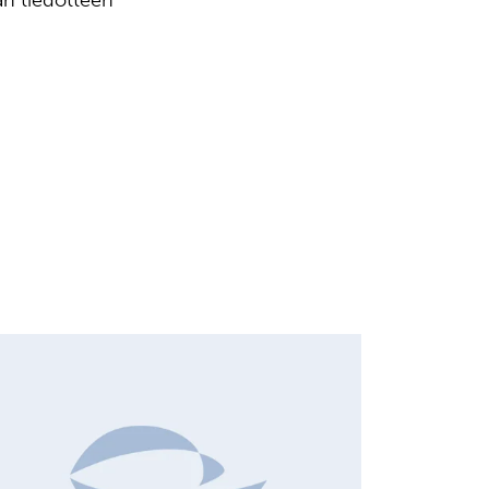
män tiedotteen
HANGES IN SHARE CAPITAL AND VOTES, EUROPEAN
EGULATORY NEWS