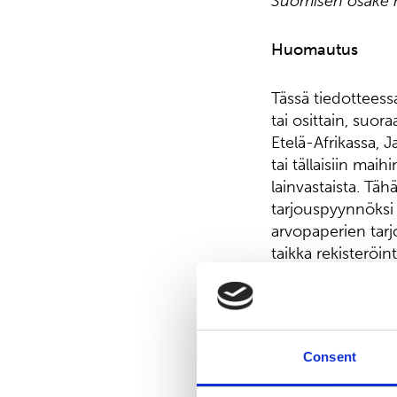
Suomisen osake n
Huomautus
Tässä tiedotteessa
tai osittain, suor
Etelä-Afrikassa, 
tai tällaisiin mai
lainvastaista. Täh
tarjouspyynnöksi 
arvopaperien tarjo
taikka rekisteröi
arvopaperilakien
Tämä tiedote ei o
tarkoitettuja arvo
Consent
vuoden 1933 arvo
Yhdysvaltain osava