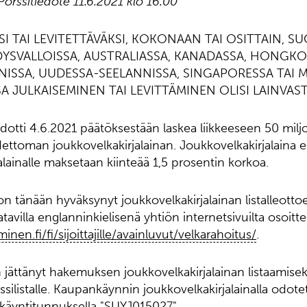
örssitiedote 11.6.2021 klo 16.00
SI TAI LEVITETTÄVÄKSI, KOKONAAN TAI OSITTAIN, S
HDYSVALLOISSA, AUSTRALIASSA, KANADASSA, HONGKO
ANISSA, UUDESSA-SEELANNISSA, SINGAPORESSA TAI
A JULKAISEMINEN TAI LEVITTÄMINEN OLISI LAINVAST
dotti 4.6.2021 päätöksestään laskea liikkeeseen 50 mil
ttoman joukkovelkakirjalainan. Joukkovelkakirjalaina e
alainalle maksetaan kiinteää 1,5 prosentin korkoa.
on tänään hyväksynyt joukkovelkakirjalainan listalleottoe
avilla englanninkielisenä yhtiön internetsivuilta osoitt
en.fi/fi/sijoittajille/avainluvut/velkarahoitus/
.
jättänyt hakemuksen joukkovelkakirjalainan listaamise
ssilistalle. Kaupankäynnin joukkovelkakirjalainalla odot
käyntitunnuksella "SUYJ015027".