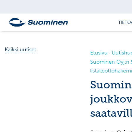
TIETO
Kaikki uutiset
Etusivu
Uutishu
Suominen Oyj:n 50
listalleottohakemu
Suomine
joukkove
saatavil