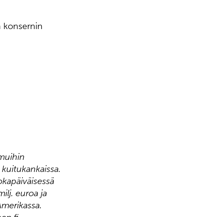
n konsernin
 muihin
a kuitukankaissa.
okapäiväisessä
lj. euroa ja
Amerikassa.