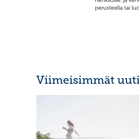
henkilöille, ja ke
perusteella tai lu
Viimeisimmät uuti
OSAVUOSIKATSAUKSET, EUROPEAN REGULATORY
NEWS