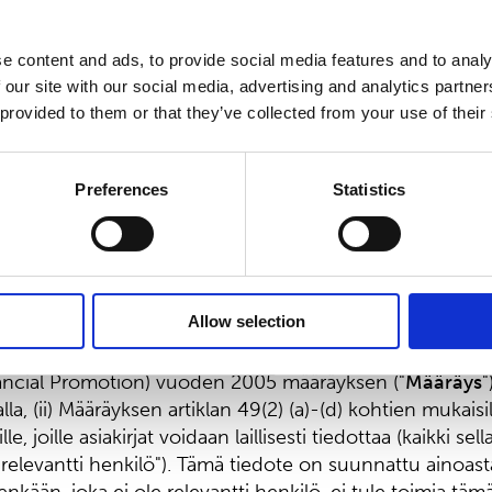
ai välillisesti Yhdysvalloissa tai yhdysvaltalaisille henkilö
i paitsi Yhdysvaltain arvopaperilain rekisteröintivaatimu
e content and ads, to provide social media features and to analy
uksen mukaisesti tai transaktiossa, johon Yhdysvaltain 
 our site with our social media, advertising and analytics partn
mukset eivät sovellu.
 provided to them or that they’ve collected from your use of their
le tarjous velkakirjoista yleisölle Yhdistyneessä kuninga
ttyvää esitettä ei ole eikä tulla hyväksymään Yhdistyneess
Preferences
Statistics
. Näin ollen tämä tiedote on suunnattu ainoastaan Yh
oleville henkilöille ainoastaan olosuhteissa, joissa Yhd
uoden 2000 rahoituspalvelu- ja markkinalain (Financia
oksineen) pykälän 21(1) säännökset eivät sovellu, ja on 
Allow selection
ingaskunnassa vain (i) henkilöille, joilla on ammattima
Yhdistyneen kuningaskunnan vuoden 2000 rahoituspalvel
nancial Promotion) vuoden 2005 määräyksen ("
Määräys
"
lla, (ii) Määräyksen artiklan 49(2) (a)-(d) kohtien mukaisill
ille, joille asiakirjat voidaan laillisesti tiedottaa (kaikki sel
 "relevantti henkilö"). Tämä tiedote on suunnattu ainoast