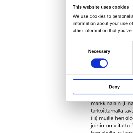
tai myydä suoraan t
This website uses cookies
lukuun tai hyväks
We use cookies to personalis
soveltuvan poikke
information about your use of
rekisteröintivaati
other information that you’ve
Tämä tiedote ei o
Consent
Velkakirjoihin lii
Necessary
Selection
kuningaskunnassa
kuningaskunnassa 
kuningaskunnan v
Markets Act, muut
Deny
Yhdistyneessä kun
sijoittamisesta 
markkinalain (Fi
tarkoittamalla tava
(iii) muille henkilö
joihin on viitattu