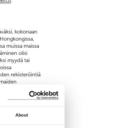
en.fi
.
ttäväksi, kokonaan
a, Hongkongissa,
issa muissa maissa
täminen olisi
eksi myydä tai
oissa
iden rekisteröintiä
n maiden
iedotteessa
n Yhdysvaltain
About
i
"), tai minkään
 saa siten tarjota