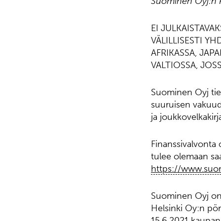
Suominen Oyj:n P
EI JULKAISTAVAK
VÄLILLISESTI Y
AFRIKASSA, JAP
VALTIOSSA, JOSS
Suominen Oyj tie
suuruisen vakuude
ja joukkovelkakirj
Finanssivalvonta 
tulee olemaan saat
https://www.suomin
Suominen Oyj on 
Helsinki Oy:n pör
15.6.2021 kaupan