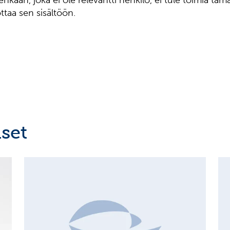
nenkään, joka ei ole relevantti henkilö, ei tule toimia tä
ottaa sen sisältöön.
set
MAJOR SHAREHOLDER ANNOUNCEMENTS, EUROPEAN
C
REGULATORY NEWS
R