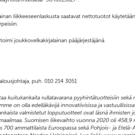
ainan liikkeeseenlaskusta saatavat nettotuotot käytetää
rpeisiin.
oimi joukkovelkakirjalainan pääjärjestäjänä.
alousjohtaja, puh. 010 214 3051
a kuitukankaita rullatavarana pyyhintätuotteisiin sekä
omme on olla edelläkävijä innovatiivisissa ja vastuullisiss
kaista valmistetut lopputuotteet ovat läsnä ihmisten j
aailmaa. Suomisen liikevaihto vuonna 2020 oli 458,9 mi
s 700 ammattilaista Euroopassa sekä Pohjois- ja Etelä-