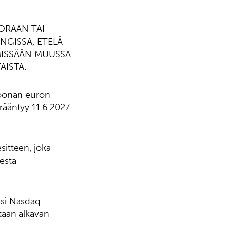
UORAAN TAI
NGISSA, ETELÄ-
 MISSÄÄN MUUSSA
AISTA.
joonan euron
rääntyy 11.6.2027
sitteen, joka
eesta
ksi Nasdaq
etaan alkavan