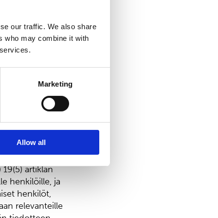
ille tai niiden
ksista säädetyn
se our traffic. We also share
arvopaperilain
ers who may combine it with
 services.
skunnassa.
ä
Marketing
distyneessä
istyneen
l Services and
tarkoitettu
Allow all
ista kokemusta
u- ja
) 19(5) artiklan
e henkilöille, ja
laiset henkilöt,
aan relevanteille