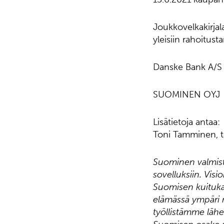
Joukkovelkakirjal
yleisiin rahoitusta
Danske Bank A/S t
SUOMINEN OYJ
Lisätietoja antaa:
Toni Tamminen, t
Suominen valmista
sovelluksiin. Visi
Suomisen kuitukan
elämässä ympäri m
työllistämme lähe