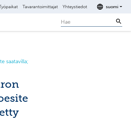
Työpaikat
Tavarantoimittajat
Yhteystiedot
suomi
Search
Sear
e saatavilla;
uron
oesite
etty