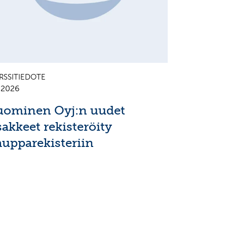
RSSITIEDOTE
7.2026
uominen Oyj:n uudet
sakkeet rekisteröity
aupparekisteriin