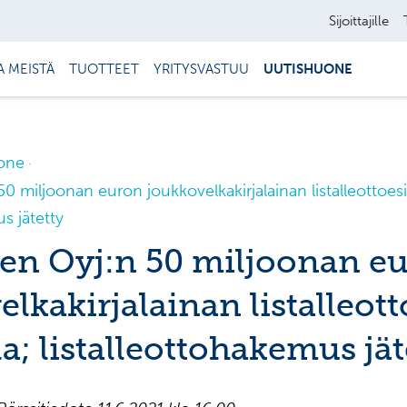
Sijoittajille
A MEISTÄ
TUOTTEET
YRITYSVASTUU
UUTISHUONE
one
 miljoonan euron joukkovelkakirjalainan listalleottoesit
s jätetty
n Oyj:n 50 miljoonan e
lkakirjalainan listalleott
la; listalleottohakemus jät