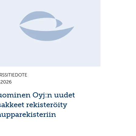
RSSITIEDOTE
7.2026
uominen Oyj:n uudet
sakkeet rekisteröity
aupparekisteriin