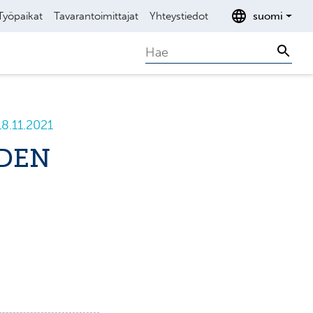
Työpaikat
Tavarantoimittajat
Yhteystiedot
suomi
Search
Sear
.11.2021
IDEN