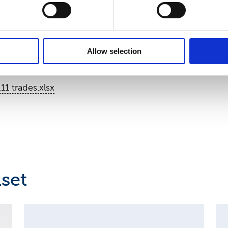
Allow selection
.11 trades
1 trades.xlsx
set
MAJOR SHAREHOLDER ANNOUNCEMENTS, EUROPEAN
C
REGULATORY NEWS
R