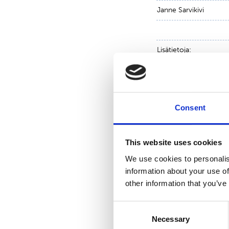
Janne Sarvikivi
Lisätietoja:
Talousjohtaja Toni T
puh. 010 214 3051
Consent
www.suominen.fi
This website uses cookies
We use cookies to personalis
information about your use of
other information that you’ve
Consent
Necessary
Selection