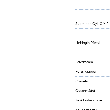
Suominen Oyj: OMIE
Helsingin Pörssi
Päivämäärä
Pörssikauppa
Osakelaji
Osakemäärä
Keskihinta/ osake
Kokonaishinta