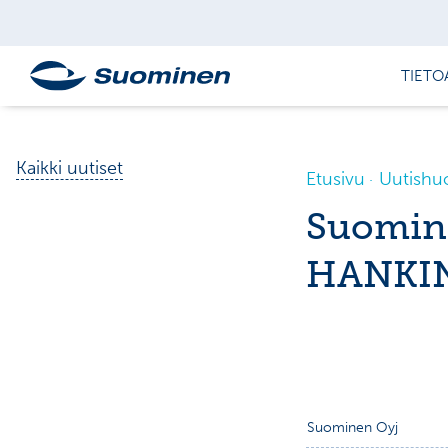
TIETO
Kaikki uutiset
Etusivu
Uutishu
Suomin
HANKIN
Suominen Oyj