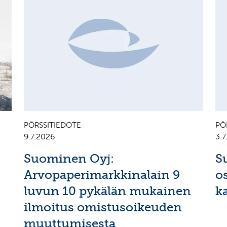
PÖRSSITIEDOTE
PÖ
9.7.2026
3.
Suominen Oyj:
S
Arvopaperimarkkinalain 9
o
luvun 10 pykälän mukainen
k
ilmoitus omistusoikeuden
muuttumisesta