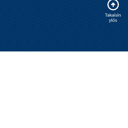
Takaisin
ylös