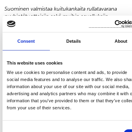
Suominen valmistaa kuitukankaita rullatavarana
pyyhintätuotteisiin sekä muihin sovelluksiin.
Visiomme on olla edelläkävijä innovatiivisissa ja
vastuullisissa kuitukankaissa. Suomisen
kuitukankaista valmistetut lopputuotteet ovat läsnä
Consent
Details
About
ihmisten jokapäiväisessä elämässä ympäri
maailmaa. Suomisen liikevaihto vuonna 2020 oli
458,9 milj. euroa ja työllistämme lähes 700
This website uses cookies
ammattilaista Euroopassa sekä Pohjois- ja Etelä-
We use cookies to personalise content and ads, to provide
Amerikassa. Suomisen osake noteerataan Nasdaq
social media features and to analyse our traffic. We also sha
Helsingissä. Lue lisää: www.suominen.fi.
information about your use of our site with our social media,
advertising and analytics partners who may combine it with o
information that you’ve provided to them or that they’ve colle
from your use of their services.
Consent