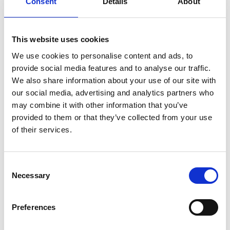
Nasdaq Helsinki Oy
Consent
Details
About
Keskeiset tiedotusvälineet
www.suominen.fi
This website uses cookies
We use cookies to personalise content and ads, to
provide social media features and to analyse our traffic.
Suominen valmistaa kuitukankaita rullatavarana
We also share information about your use of our site with
pyyhintätuotteisiin sekä muihin sovelluksiin.
our social media, advertising and analytics partners who
Visiomme on olla edelläkävijä innovatiivisissa ja
may combine it with other information that you’ve
vastuullisissa kuitukankaissa. Suomisen
provided to them or that they’ve collected from your use
kuitukankaista valmistetut lopputuotteet,
of their services.
esimerkiksi kosteuspyyhkeet, terveyssiteet ja
haavataitokset, ovat läsnä ihmisten jokapäiväisessä
elämässä ympäri maailmaa. Suomisen liikevaihto
Consent
vuonna 2019 oli 411,4 milj. euroa ja työllistämme
Necessary
Selection
lähes 700 ammattilaista Euroopassa sekä Pohjois-
ja Etelä-Amerikassa. Suomisen osake noteerataan
Preferences
Nasdaq Helsingissä. Lue
lisää:
www.suominen.fi
.