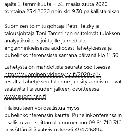
ajalta 1. tammikuuta – 31. maaliskuuta 2020
torstaina 23.4.2020 noin klo 9.30 paikallista aikaa.
Suomisen toimitusjohtaja Petri Helsky ja
talousjohtaja Toni Tamminen esittelevät tuloksen
analyytikoille, sijoittajille ja medialle
englanninkielisessä audiocast-lähetyksessä ja
puhelinkonferenssissa samana päivänä klo 11.30.
Lähetystä on mahdollista seurata osoitteessa
https://suominen.videosync.fi/2020-q1-
results
.
Lähetyksen tallenne ja esitysaineistot ovat
saatavilla tilaisuuden jälkeen osoitteessa
www.suominen.fi
.
Tilaisuuteen voi osallistua myös
puhelinkonferenssin kautta. Puhelinkonferenssiin
osallistutaan soittamalla numeroon 09 81 710 310
ja syöttämällä vahvistuskoodi 49472689#.