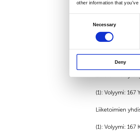
other information that you’ve
Kauppapaikka: 
Consent
Instrumenttityyp
Necessary
Selection
ISIN: FI0009010
Liiketoimen luo
Deny
Liiketoimien yksit
(1): Volyymi: 167
Liiketoimien yhdis
(1): Volyymi: 167