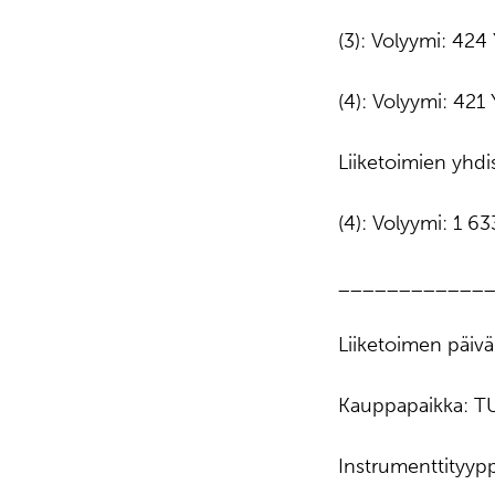
(3): Volyymi: 424
(4): Volyymi: 421
Liiketoimien yhdis
(4): Volyymi: 1 6
____________
Liiketoimen päiv
Kauppapaikka: 
Instrumenttityyp