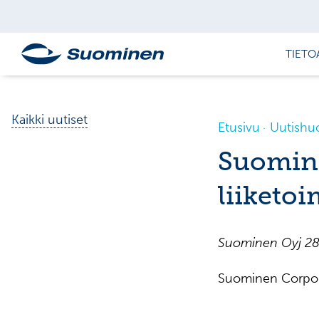
TIETO
Kaikki uutiset
Etusivu
Uutishu
Suomine
liiketoi
Suominen Oyj 28
Suominen Corpora
____________