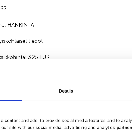
862
nne: HANKINTA
yiskohtaiset tiedot
Yksikköhinta: 3,25 EUR
tetyt tiedot
Keskihinta: 3,25 EUR
Details
________________________________
e content and ads, to provide social media features and to analy
ämäärä: 2020-05-25
 our site with our social media, advertising and analytics partn