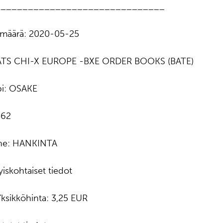
_______________________________
ämäärä: 2020-05-25
BATS CHI-X EUROPE -BXE ORDER BOOKS (BATE)
pi: OSAKE
862
nne: HANKINTA
yiskohtaiset tiedot
 Yksikköhinta: 3,25 EUR