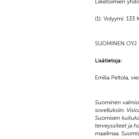
Liiketoimien yhdis
(1): Volyymi: 133
SUOMINEN OYJ
Lisätietoja:
Emilia Peltola, vi
Suominen valmista
sovelluksiin. Visi
Suomisen kuitukan
terveyssiteet ja 
maailmaa. Suomise