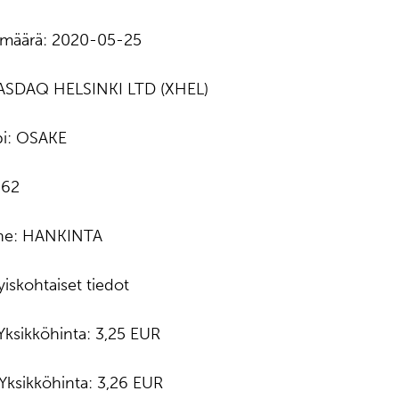
ämäärä: 2020-05-25
ASDAQ HELSINKI LTD (XHEL)
pi: OSAKE
862
nne: HANKINTA
yiskohtaiset tiedot
 Yksikköhinta: 3,25 EUR
 Yksikköhinta: 3,26 EUR