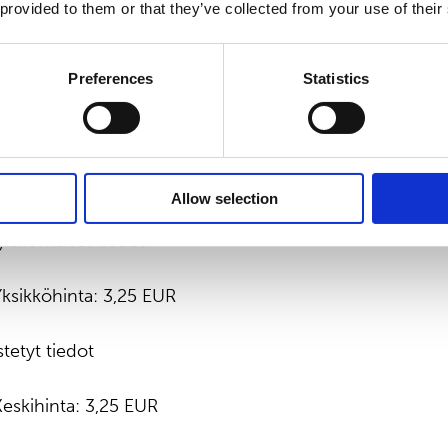
 provided to them or that they’ve collected from your use of their
BATS CHI-X EUROPE -CXE ORDER BOOKS (CHIX)
pi: OSAKE
Preferences
Statistics
862
nne: HANKINTA
Allow selection
yiskohtaiset tiedot
 Yksikköhinta: 3,25 EUR
tetyt tiedot
 Keskihinta: 3,25 EUR