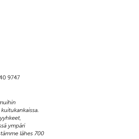
 540 9747
 muihin
a kuitukankaissa.
pyyhkeet,
ässä ympäri
listämme lähes 700