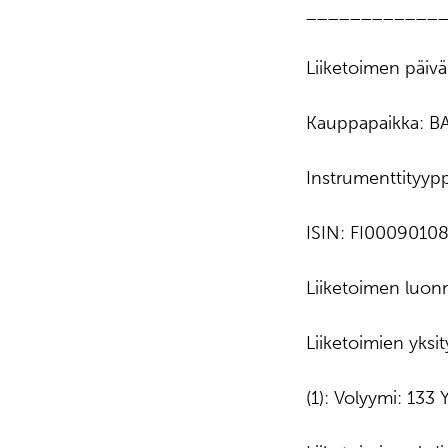
____________
Liiketoimen päiv
Kauppapaikka: 
Instrumenttityyp
ISIN: FI0009010
Liiketoimen luo
Liiketoimien yksit
(1): Volyymi: 133