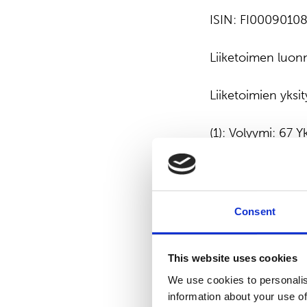
ISIN: FI0009010
Liiketoimen luo
Liiketoimien yksit
(1): Volyymi: 67 
Liiketoimien yhdis
(1): Volyymi: 67 
Consent
____________
This website uses cookies
We use cookies to personalis
Liiketoimen päiv
information about your use of