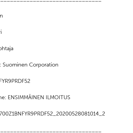
en
i
ohtaja
ja: Suominen Corporation
NFYR9PRDF52
onne: ENSIMMÄINEN ILMOITUS
43700Z1BNFYR9PRDF52_20200528081014_2
________________________________