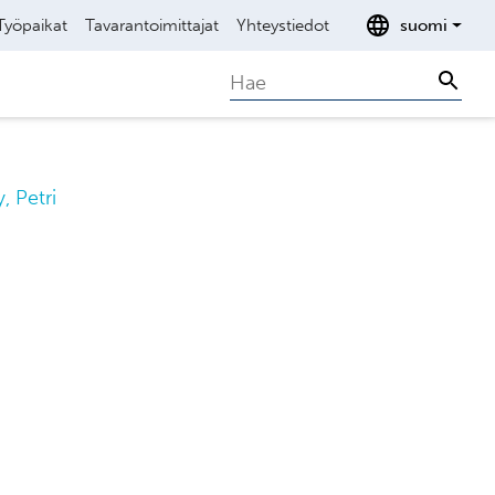
Työpaikat
Tavarantoimittajat
Yhteystiedot
suomi
Search
Sear
, Petri