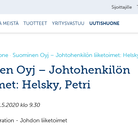
Sijoittajille
A MEISTÄ
TUOTTEET
YRITYSVASTUU
UUTISHUONE
one
Suominen Oyj – Johtohenkilön liiketoimet: Helsky
n Oyj – Johtohenkilön
met: Helsky, Petri
.5.2020 klo
9.30
tion - Johdon liiketoimet
________________________________