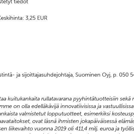
tetyt tiedot
 Keskihinta: 3,25 EUR
estintä- ja sijoittajasuhdejohtaja, Suominen Oyj, p. 050
a kuitukankaita rullatavarana pyyhintätuotteisiin sekä
omme on olla edelläkävijä innovatiivisissa ja vastuullisiss
kaista valmistetut lopputuotteet, esimerkiksi kosteus
haavataitokset, ovat läsnä ihmisten jokapäiväisessä eläm
n liikevaihto vuonna 2019 oli 411,4 milj. euroa ja työl