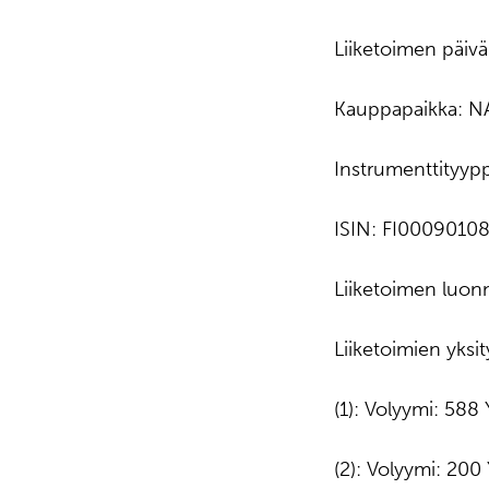
Liiketoimen päiv
Kauppapaikka: N
Instrumenttityyp
ISIN: FI0009010
Liiketoimen luo
Liiketoimien yksit
(1): Volyymi: 588
(2): Volyymi: 200