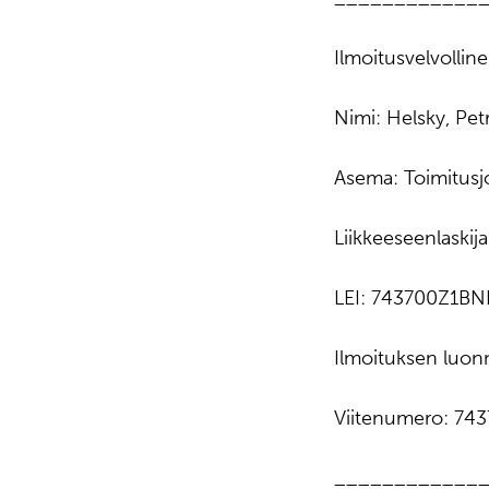
Ilmoitusvelvollin
Nimi: Helsky, Petr
Asema: Toimitusj
Liikkeeseenlaski
LEI: 743700Z1B
Ilmoituksen lu
Viitenumero: 7
____________