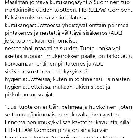
Maailman johtava kuitukangasyhtiö Suominen tuo
markkinoille uuden tuotteen, FIBRELLA® Combon.
Kaksikerroksisessa vesineulatussa
kuitukangastuotteessa yhdistyvät erittäin pehmeä
pintakerros ja nestettä välittävä sisäkerros (ADL),
joka tuo mukaan erinomaiset
nesteenhallintaominaisuudet. Tuote, jonka voi
asettaa suoraan imukerroksen päälle, on tarkoitettu
korvaamaan erillinen pintakerros ja ADL-
sisäkerrosmateriaali imukykyisissä
hygieniatuotteissa, kuten inkontinenssi- ja naisten
hygieniatuotteissa, mukaan lukien siteet ja
pikkuhousunsuojat.
“Uusi tuote on erittäin pehmeä ja huokoinen, joten
se tuntuu äärimmäisen mukavalta ihoa vasten.
Erinomainen imukyky lisää käyttömukavuutta, sillä
FIBRELLA® Combon pinta on aina kuivan
tuntuinen”, kertoo Suomisen Category Manager