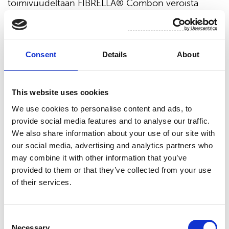
toimivuudeltaan FIBRELLA® Combon veroista
tuotetta. Sen suorituskyky on ylivoimainen”, toteaa
Johanna Sirén lopuksi.
Lue lisää:
Consent
Details
About
https://www.suominen.fi/en/products/hygiene-
products/fibrella-combo/
This website uses cookies
Lisätietoja antaa Johanna Sirén, Category Manager,
Suominen Oyj
We use cookies to personalise content and ads, to
johanna.siren@suominencorp.com
puh. +358
provide social media features and to analyse our traffic.
50 520 5360
We also share information about your use of our site with
our social media, advertising and analytics partners who
Suominen valmistaa kuitukankaita rullatavarana
may combine it with other information that you’ve
pyyhintä- ja hygieniatuotteisiin sekä
provided to them or that they’ve collected from your use
terveydenhuollon sovelluksiin. Suomisen
of their services.
kuitukankaista valmistetut lopputuotteet –
esimerkiksi kosteuspyyhkeet, terveyssiteet ja
haavataitokset – luovat lisäarvoa kuluttajien ja
Consent
Necessary