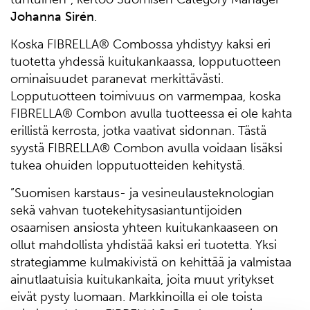
Johanna Sirén
.
Koska FIBRELLA® Combossa yhdistyy kaksi eri
tuotetta yhdessä kuitukankaassa, lopputuotteen
ominaisuudet paranevat merkittävästi.
Lopputuotteen toimivuus on varmempaa, koska
FIBRELLA® Combon avulla tuotteessa ei ole kahta
erillistä kerrosta, jotka vaativat sidonnan. Tästä
syystä FIBRELLA® Combon avulla voidaan lisäksi
tukea ohuiden lopputuotteiden kehitystä.
”Suomisen karstaus- ja vesineulausteknologian
sekä vahvan tuotekehitysasiantuntijoiden
osaamisen ansiosta yhteen kuitukankaaseen on
ollut mahdollista yhdistää kaksi eri tuotetta. Yksi
strategiamme kulmakivistä on kehittää ja valmistaa
ainutlaatuisia kuitukankaita, joita muut yritykset
eivät pysty luomaan. Markkinoilla ei ole toista