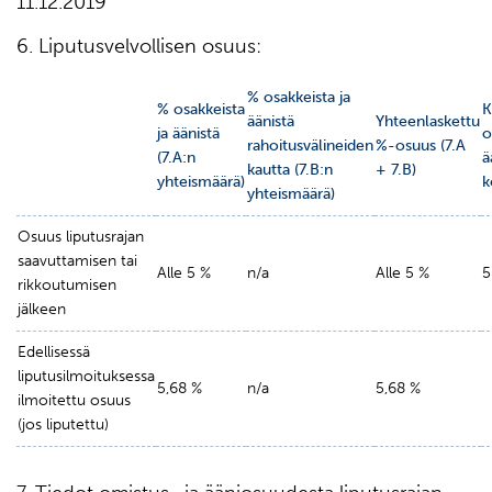
11.12.2019
6. Liputusvelvollisen osuus:
% osakkeista ja
% osakkeista
K
äänistä
Yhteenlaskettu
ja äänistä
o
rahoitusvälineiden
%-osuus (7.A
(7.A:n
ä
kautta (7.B:n
+ 7.B)
yhteismäärä)
k
yhteismäärä)
Osuus liputusrajan
saavuttamisen tai
Alle 5 %
n/a
Alle 5 %
5
rikkoutumisen
jälkeen
Edellisessä
liputusilmoituksessa
5,68 %
n/a
5,68 %
ilmoitettu osuus
(jos liputettu)