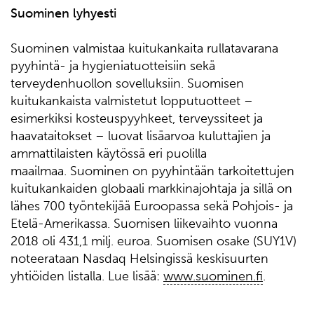
Suominen lyhyesti
Suominen valmistaa kuitukankaita rullatavarana
pyyhintä- ja hygieniatuotteisiin sekä
terveydenhuollon sovelluksiin. Suomisen
kuitukankaista valmistetut lopputuotteet –
esimerkiksi kosteuspyyhkeet, terveyssiteet ja
haavataitokset – luovat lisäarvoa kuluttajien ja
ammattilaisten käytössä eri puolilla
maailmaa. Suominen on pyyhintään tarkoitettujen
kuitukankaiden globaali markkinajohtaja ja sillä on
lähes 700 työntekijää Euroopassa sekä Pohjois- ja
Etelä-Amerikassa. Suomisen liikevaihto vuonna
2018 oli 431,1 milj. euroa. Suomisen osake (SUY1V)
noteerataan Nasdaq Helsingissä keskisuurten
yhtiöiden listalla. Lue lisää:
www.suominen.fi
.