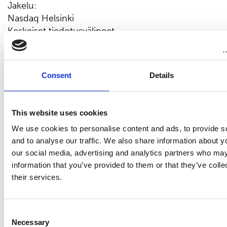
Jakelu:
Nasdaq Helsinki
Keskeiset tiedotusvälineet
www.suominen.fi
Consent
Details
Viimeisimmät uutiset
This website uses cookies
We use cookies to personalise content and ads, to provide s
PÖRSSITIEDOTE
and to analyse our traffic. We also share information about yo
7.8.2026
our social media, advertising and analytics partners who may
information that you’ve provided to them or that they’ve coll
Suominen Oyj:n puolivuosikatsaus
their services.
1.1.-30.6.2026
Consent
Necessary
Selection