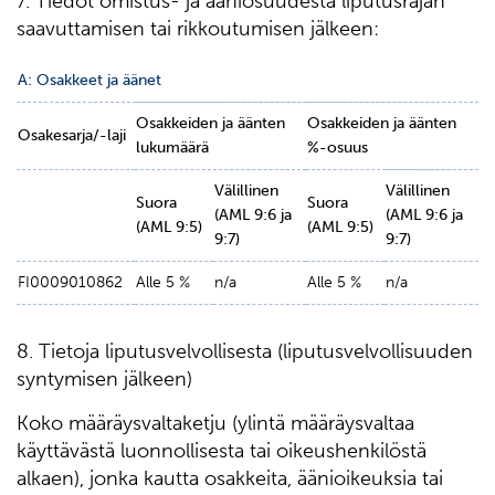
7. Tiedot omistus- ja ääniosuudesta liputusrajan
saavuttamisen tai rikkoutumisen jälkeen:
A: Osakkeet ja äänet
Osakkeiden ja äänten
Osakkeiden ja äänten
Osakesarja/-laji
lukumäärä
%-osuus
Välillinen
Välillinen
Suora
Suora
(AML 9:6 ja
(AML 9:6 ja
(AML 9:5)
(AML 9:5)
9:7)
9:7)
FI0009010862
Alle 5 %
n/a
Alle 5 %
n/a
8. Tietoja liputusvelvollisesta (liputusvelvollisuuden
syntymisen jälkeen)
Koko määräysvaltaketju (ylintä määräysvaltaa
käyttävästä luonnollisesta tai oikeushenkilöstä
alkaen), jonka kautta osakkeita, äänioikeuksia tai