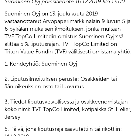
Suominen Oyj pörssitiedote 16.12.2019 klo 13.00
Suominen Oyj on 13. joulukuuta 2019
vastaanottanut Arvopaperimarkkinalain 9 luvun 5 ja
6 pykälän mukaisen ilmoituksen, jonka mukaan
TVF TopCo Limitedin omistus Suominen Oyj:ssä
alittaa 5 % liputusrajan. TVF TopCo Limited on
Triton Value Fundin (TVF) välillisesti omistama yhtiö.
1. Kohdeyhtiö: Suominen Oyj
2. Liputusilmoituksen peruste: Osakkeiden tai
äänioikeuksien osto tai luovutus
3. Tiedot liputusvelvollisesta ja osakkeenomistajan
koko nimi: TVF TopCo Limited, kotipaikka St. Helier,
Jersey
5. Päivä, jona liputusraja saavutettiin tai rikottiin: