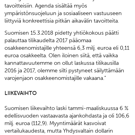
tavoitteisiin. Agenda sisältää myös
ympäristönsuojeluun ja sosiaaliseen vastuuseen
liittyviä konkreettisia pitkän aikavälin tavoitteita.
Suomisen 15.3.2018 pidetty yhtiökokous päätti
palauttaa tilikaudelta 2017 pääomaa
osakkeenomistajille yhteensä 6,3 milj. euroa eli 0,11
euroa osakkeelta. Olen iloinen siitä, että vaikka
kannattavuutemme on ollut laskussa tilikausilla
2016 ja 2017, olemme silti pystyneet säilyttämään
varojenjaon osakkeenomistajille vakaana.”
LIIKEVAIHTO
Suomisen liikevaihto laski tammi-maaliskuussa 6 %
edellisvuoden vastaavasta ajankohdasta ja oli 106,6
milj. euroa (112,9). Myyntimäärät kasvoivat
vertailukaudesta, mutta Yhdysvaltain dollarin