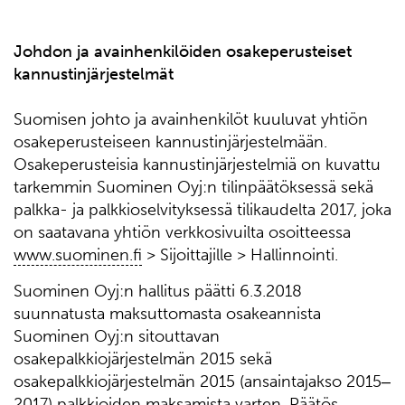
Johdon ja avainhenkilöiden osakeperusteiset
kannustinjärjestelmät
Suomisen johto ja avainhenkilöt kuuluvat yhtiön
osakeperusteiseen kannustinjärjestelmään.
Osakeperusteisia kannustinjärjestelmiä on kuvattu
tarkemmin Suominen Oyj:n tilinpäätöksessä sekä
palkka- ja palkkioselvityksessä tilikaudelta 2017, joka
on saatavana yhtiön verkkosivuilta osoitteessa
www.suominen.fi
> Sijoittajille > Hallinnointi.
Suominen Oyj:n hallitus päätti 6.3.2018
suunnatusta maksuttomasta osakeannista
Suominen Oyj:n sitouttavan
osakepalkkiojärjestelmän 2015 sekä
osakepalkkiojärjestelmän 2015 (ansaintajakso 2015‒
2017) palkkioiden maksamista varten. Päätös