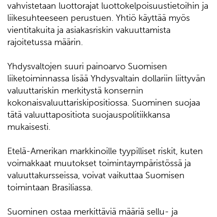
vahvistetaan luottorajat luottokelpoisuustietoihin ja
liikesuhteeseen perustuen. Yhtiö käyttää myös
vientitakuita ja asiakasriskin vakuuttamista
rajoitetussa määrin.
Yhdysvaltojen suuri painoarvo Suomisen
liiketoiminnassa lisää Yhdysvaltain dollariin liittyvän
valuuttariskin merkitystä konsernin
kokonaisvaluuttariskipositiossa. Suominen suojaa
tätä valuuttapositiota suojauspolitiikkansa
mukaisesti.
Etelä-Amerikan markkinoille tyypilliset riskit, kuten
voimakkaat muutokset toimintaympäristössä ja
valuuttakursseissa, voivat vaikuttaa Suomisen
toimintaan Brasiliassa.
Suominen ostaa merkittäviä määriä sellu- ja