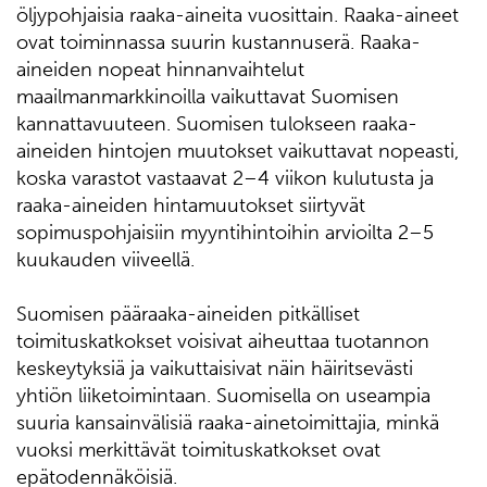
öljypohjaisia raaka-aineita vuosittain. Raaka-aineet
ovat toiminnassa suurin kustannuserä. Raaka-
aineiden nopeat hinnanvaihtelut
maailmanmarkkinoilla vaikuttavat Suomisen
kannattavuuteen. Suomisen tulokseen raaka-
aineiden hintojen muutokset vaikuttavat nopeasti,
koska varastot vastaavat 2–4 viikon kulutusta ja
raaka-aineiden hintamuutokset siirtyvät
sopimuspohjaisiin myyntihintoihin arvioilta 2–5
kuukauden viiveellä.
Suomisen pääraaka-aineiden pitkälliset
toimituskatkokset voisivat aiheuttaa tuotannon
keskeytyksiä ja vaikuttaisivat näin häiritsevästi
yhtiön liiketoimintaan. Suomisella on useampia
suuria kansainvälisiä raaka-ainetoimittajia, minkä
vuoksi merkittävät toimituskatkokset ovat
epätodennäköisiä.