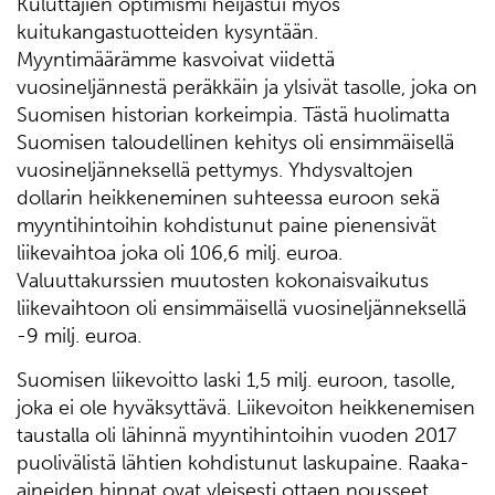
Kuluttajien optimismi heijastui myös
kuitukangastuotteiden kysyntään.
Myyntimäärämme kasvoivat viidettä
vuosineljännestä peräkkäin ja ylsivät tasolle, joka on
Suomisen historian korkeimpia. Tästä huolimatta
Suomisen taloudellinen kehitys oli ensimmäisellä
vuosineljänneksellä pettymys. Yhdysvaltojen
dollarin heikkeneminen suhteessa euroon sekä
myyntihintoihin kohdistunut paine pienensivät
liikevaihtoa joka oli 106,6 milj. euroa.
Valuuttakurssien muutosten kokonaisvaikutus
liikevaihtoon oli ensimmäisellä vuosineljänneksellä
-9 milj. euroa.
Suomisen liikevoitto laski 1,5 milj. euroon, tasolle,
joka ei ole hyväksyttävä. Liikevoiton heikkenemisen
taustalla oli lähinnä myyntihintoihin vuoden 2017
puolivälistä lähtien kohdistunut laskupaine. Raaka-
aineiden hinnat ovat yleisesti ottaen nousseet,