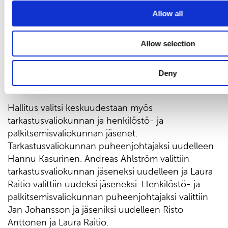
osavuosikatsauksessa.
Allow all
Hallituksen järjestäytyminen ja valiokunnat
Allow selection
Yhtiökokouksen jälkeen pitämässään
järjestäytymiskokouksessa hallitus valitsi
Deny
varapuheenjohtajaksi uudelleen Risto Anttosen.
Hallitus valitsi keskuudestaan myös
tarkastusvaliokunnan ja henkilöstö- ja
palkitsemisvaliokunnan jäsenet.
Tarkastusvaliokunnan puheenjohtajaksi uudelleen
Hannu Kasurinen. Andreas Ahlström valittiin
tarkastusvaliokunnan jäseneksi uudelleen ja Laura
Raitio valittiin uudeksi jäseneksi. Henkilöstö- ja
palkitsemisvaliokunnan puheenjohtajaksi valittiin
Jan Johansson ja jäseniksi uudelleen Risto
Anttonen ja Laura Raitio.