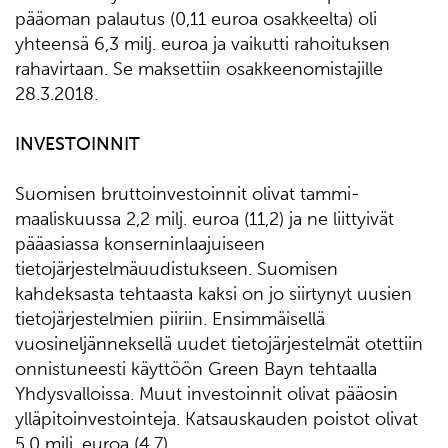
pääoman palautus (0,11 euroa osakkeelta) oli
yhteensä 6,3 milj. euroa ja vaikutti rahoituksen
rahavirtaan. Se maksettiin osakkeenomistajille
28.3.2018.
INVESTOINNIT
Suomisen bruttoinvestoinnit olivat tammi-
maaliskuussa 2,2 milj. euroa (11,2) ja ne liittyivät
pääasiassa konserninlaajuiseen
tietojärjestelmäuudistukseen. Suomisen
kahdeksasta tehtaasta kaksi on jo siirtynyt uusien
tietojärjestelmien piiriin. Ensimmäisellä
vuosineljänneksellä uudet tietojärjestelmät otettiin
onnistuneesti käyttöön Green Bayn tehtaalla
Yhdysvalloissa. Muut investoinnit olivat pääosin
ylläpitoinvestointeja. Katsauskauden poistot olivat
5,0 milj. euroa (4,7).