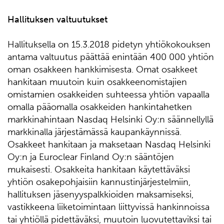
Hallituksen valtuutukset
Hallituksella on 15.3.2018 pidetyn yhtiökokouksen
antama valtuutus päättää enintään 400 000 yhtiön
oman osakkeen hankkimisesta. Omat osakkeet
hankitaan muutoin kuin osakkeenomistajien
omistamien osakkeiden suhteessa yhtiön vapaalla
omalla pääomalla osakkeiden hankintahetken
markkinahintaan Nasdaq Helsinki Oy:n säännellyllä
markkinalla järjestämässä kaupankäynnissä.
Osakkeet hankitaan ja maksetaan Nasdaq Helsinki
Oy:n ja Euroclear Finland Oy:n sääntöjen
mukaisesti. Osakkeita hankitaan käytettäväksi
yhtiön osakepohjaisiin kannustinjärjestelmiin,
hallituksen jäsenyyspalkkioiden maksamiseksi,
vastikkeena liiketoimintaan liittyvissä hankinnoissa
tai yhtiöllä pidettäväksi, muutoin luovutettaviksi tai