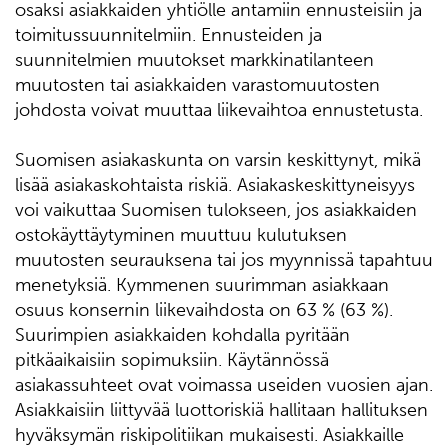
osaksi asiakkaiden yhtiölle antamiin ennusteisiin ja
toimitussuunnitelmiin. Ennusteiden ja
suunnitelmien muutokset markkinatilanteen
muutosten tai asiakkaiden varastomuutosten
johdosta voivat muuttaa liikevaihtoa ennustetusta.
Suomisen asiakaskunta on varsin keskittynyt, mikä
lisää asiakaskohtaista riskiä. Asiakaskeskittyneisyys
voi vaikuttaa Suomisen tulokseen, jos asiakkaiden
ostokäyttäytyminen muuttuu kulutuksen
muutosten seurauksena tai jos myynnissä tapahtuu
menetyksiä. Kymmenen suurimman asiakkaan
osuus konsernin liikevaihdosta on 63 % (63 %).
Suurimpien asiakkaiden kohdalla pyritään
pitkäaikaisiin sopimuksiin. Käytännössä
asiakassuhteet ovat voimassa useiden vuosien ajan.
Asiakkaisiin liittyvää luottoriskiä hallitaan hallituksen
hyväksymän riskipolitiikan mukaisesti. Asiakkaille