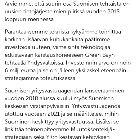
Arvioimme, että suurin osa Suomisen tehtaista on
uusien tietojärjestelmien piirissä vuoden 2018
loppuun mennessä.
Parantaaksemme teknistä kykyämme toimittaa
korkean lisäarvon kuitukankaita päätimme
investoida uuteen, viimeisintä teknologiaa
edustavaan karstauskoneeseen Green Bayn
tehtaalla Yhdysvalloissa. Investoinnin arvo on noin
6 milj. euroa ja se on jälleen yksi askel eteenpäin
strategiamme toteutuksessa.
Suomisen yritysvastuuagendan lanseeraaminen
vuoden 2018 alussa kuului myös Suomisen
keskeisiin virstanpylväisiin. Yritysvastuuagenda
ulottuu vuoteen 2021 ja se määrittelee, mihin
Suominen keskittyy yritysvastuussa. Lisäksi se
linkittää toimenpiteemme Muutoksentekijä-
strategiaan sekä YK:n kestävän kehityksen