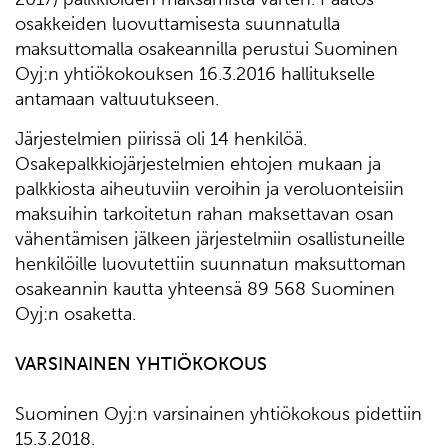
osakkeiden luovuttamisesta suunnatulla
maksuttomalla osakeannilla perustui Suominen
Oyj:n yhtiökokouksen 16.3.2016 hallitukselle
antamaan valtuutukseen.
Järjestelmien piirissä oli 14 henkilöä.
Osakepalkkiojärjestelmien ehtojen mukaan ja
palkkiosta aiheutuviin veroihin ja veroluonteisiin
maksuihin tarkoitetun rahan maksettavan osan
vähentämisen jälkeen järjestelmiin osallistuneille
henkilöille luovutettiin suunnatun maksuttoman
osakeannin kautta yhteensä 89 568 Suominen
Oyj:n osaketta.
VARSINAINEN YHTIÖKOKOUS
Suominen Oyj:n varsinainen yhtiökokous pidettiin
15.3.2018.