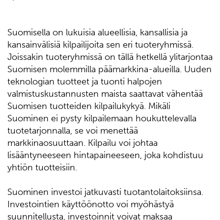
Suomisella on lukuisia alueellisia, kansallisia ja
kansainvälisiä kilpailijoita sen eri tuoteryhmissä.
Joissakin tuoteryhmissä on tällä hetkellä ylitarjontaa
Suomisen molemmilla päämarkkina-alueilla. Uuden
teknologian tuotteet ja tuonti halpojen
valmistuskustannusten maista saattavat vähentää
Suomisen tuotteiden kilpailukykyä. Mikäli
Suominen ei pysty kilpailemaan houkuttelevalla
tuotetarjonnalla, se voi menettää
markkinaosuuttaan. Kilpailu voi johtaa
lisääntyneeseen hintapaineeseen, joka kohdistuu
yhtiön tuotteisiin.
Suominen investoi jatkuvasti tuotantolaitoksiinsa.
Investointien käyttöönotto voi myöhästyä
suunnitellusta, investoinnit voivat maksaa