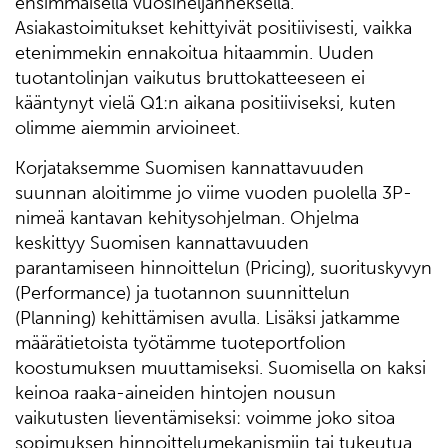
ensimmäisellä vuosineljänneksellä.
Asiakastoimitukset kehittyivät positiivisesti, vaikka
etenimmekin ennakoitua hitaammin. Uuden
tuotantolinjan vaikutus bruttokatteeseen ei
kääntynyt vielä Q1:n aikana positiiviseksi, kuten
olimme aiemmin arvioineet.
Korjataksemme Suomisen kannattavuuden
suunnan aloitimme jo viime vuoden puolella 3P-
nimeä kantavan kehitysohjelman. Ohjelma
keskittyy Suomisen kannattavuuden
parantamiseen hinnoittelun (Pricing), suorituskyvyn
(Performance) ja tuotannon suunnittelun
(Planning) kehittämisen avulla. Lisäksi jatkamme
määrätietoista työtämme tuoteportfolion
koostumuksen muuttamiseksi. Suomisella on kaksi
keinoa raaka-aineiden hintojen nousun
vaikutusten lieventämiseksi: voimme joko sitoa
sopimuksen hinnoittelumekanismiin tai tukeutua