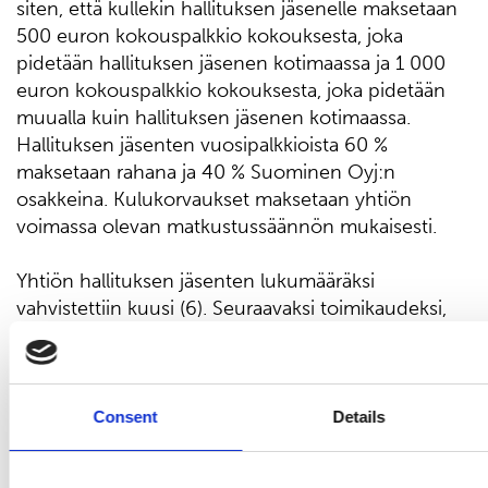
siten, että kullekin hallituksen jäsenelle maksetaan
500 euron kokouspalkkio kokouksesta, joka
pidetään hallituksen jäsenen kotimaassa ja 1 000
euron kokouspalkkio kokouksesta, joka pidetään
muualla kuin hallituksen jäsenen kotimaassa.
Hallituksen jäsenten vuosipalkkioista 60 %
maksetaan rahana ja 40 % Suominen Oyj:n
osakkeina. Kulukorvaukset maksetaan yhtiön
voimassa olevan matkustussäännön mukaisesti.
Yhtiön hallituksen jäsenten lukumääräksi
vahvistettiin kuusi (6). Seuraavaksi toimikaudeksi,
joka päättyy ensimmäisen vaalia seuraavan
varsinaisen yhtiökokouksen päättyessä,
hallitukseen valittiin uudelleen jan Johansson,
Andreas Ahlström, Risto Anttonen, Hannu
Consent
Details
Kasurinen, Laura Raitio ja Jaana Tuominen.
Halllituksen puheenjohtajaksi valittiin uudelleen