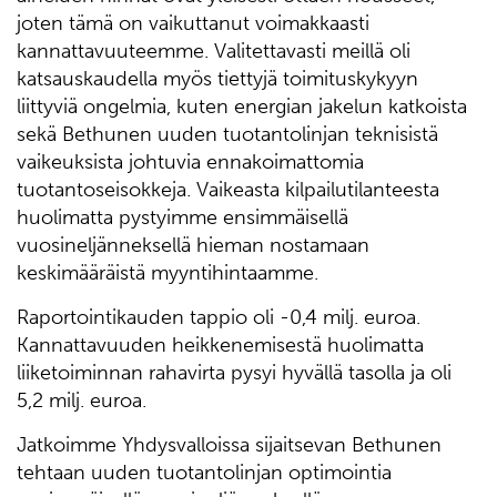
joten tämä on vaikuttanut voimakkaasti
kannattavuuteemme. Valitettavasti meillä oli
katsauskaudella myös tiettyjä toimituskykyyn
liittyviä ongelmia, kuten energian jakelun katkoista
sekä Bethunen uuden tuotantolinjan teknisistä
vaikeuksista johtuvia ennakoimattomia
tuotantoseisokkeja. Vaikeasta kilpailutilanteesta
huolimatta pystyimme ensimmäisellä
vuosineljänneksellä hieman nostamaan
keskimääräistä myyntihintaamme.
Raportointikauden tappio oli -0,4 milj. euroa.
Kannattavuuden heikkenemisestä huolimatta
liiketoiminnan rahavirta pysyi hyvällä tasolla ja oli
5,2 milj. euroa.
Jatkoimme Yhdysvalloissa sijaitsevan Bethunen
tehtaan uuden tuotantolinjan optimointia