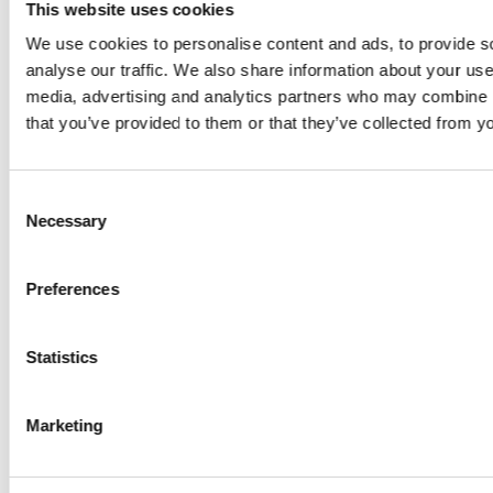
Jan Johansson. Päätökset hallituksen palkkioista,
This website uses cookies
hallituksen jäsenten lukumäärästä sekä hallituksen
We use cookies to personalise content and ads, to provide s
kokoonpanosta olivat Suomisen
analyse our traffic. We also share information about your use 
osakkeenomistajien nimitystoimikunnan
media, advertising and analytics partners who may combine it
ehdotusten mukaisia.
that you’ve provided to them or that they’ve collected from yo
Tilintarkastajan palkkio päätettiin maksaa yhtiön
Consent
hyväksymän laskun mukaan. Suominen Oyj:n
Necessary
Selection
tilintarkastajaksi valittiin Ernst & Young
Oy, tilintarkastusyhteisö, päävastuullisena
tilintarkastajana KHT Toni Halonen. Tilintarkastusta
Preferences
koskevat päätökset olivat hallituksen ehdotuksen ja
tarkastusvaliokunnan suosituksen mukaisia.
Statistics
Yhtiökokous valtuutti hallituksen päättämään
yhtiön omien osakkeiden hankkimisesta. Päätös oli
Marketing
hallituksen ehdotuksen mukainen. Valtuutuksen
ehdot on kuvattu jäljempänä tässä