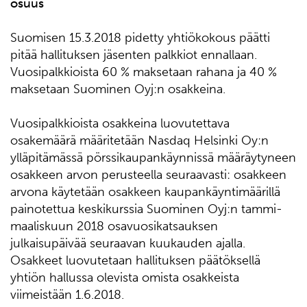
osuus
Suomisen 15.3.2018 pidetty yhtiökokous päätti
pitää hallituksen jäsenten palkkiot ennallaan.
Vuosipalkkioista 60 % maksetaan rahana ja 40 %
maksetaan Suominen Oyj:n osakkeina.
Vuosipalkkioista osakkeina luovutettava
osakemäärä määritetään Nasdaq Helsinki Oy:n
ylläpitämässä pörssikaupankäynnissä määräytyneen
osakkeen arvon perusteella seuraavasti: osakkeen
arvona käytetään osakkeen kaupankäyntimäärillä
painotettua keskikurssia Suominen Oyj:n tammi-
maaliskuun 2018 osavuosikatsauksen
julkaisupäivää seuraavan kuukauden ajalla.
Osakkeet luovutetaan hallituksen päätöksellä
yhtiön hallussa olevista omista osakkeista
viimeistään 1.6.2018.