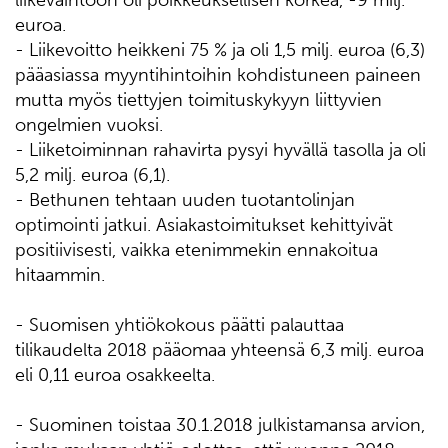
liikevaihtoon oli poikkeuksellisen korkea, -9 milj.
euroa.
- Liikevoitto heikkeni 75 % ja oli 1,5 milj. euroa (6,3)
pääasiassa myyntihintoihin kohdistuneen paineen
mutta myös tiettyjen toimituskykyyn liittyvien
ongelmien vuoksi.
- Liiketoiminnan rahavirta pysyi hyvällä tasolla ja oli
5,2 milj. euroa (6,1).
- Bethunen tehtaan uuden tuotantolinjan
optimointi jatkui. Asiakastoimitukset kehittyivät
positiivisesti, vaikka etenimmekin ennakoitua
hitaammin.
- Suomisen yhtiökokous päätti palauttaa
tilikaudelta 2018 pääomaa yhteensä 6,3 milj. euroa
eli 0,11 euroa osakkeelta.
- Suominen toistaa 30.1.2018 julkistamansa arvion,