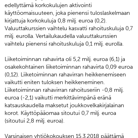
edellyttämä korkokulujen aktivointi
käyttöomaisuuteen, joka pienensi tuloslaskelmaan
kirjattuja korkokuluja 0,8 milj. euroa (0,2).
Valuuttakurssien vaihtelu kasvatti rahoituskuluja 0,7
milj. eurolla. Vertailukaudella valuuttakurssien
vaihtelu pienensi rahoituskuluja 0,1 milj. eurolla.
Liiketoiminnan rahavirta oli 5,2 milj. euroa (6,1) ja
osakekohtainen liiketoiminnan rahavirta 0,09 euroa
(0,12). Liiketoiminnan rahavirran heikkenemiseen
vaikutti eniten tuloksen heikkeneminen.
Liiketoiminnan rahavirran rahoituseriin -0,8 milj.
euroa (-2,1) vaikutti merkittävimpänä eränä
katsauskaudella maksetut joukkovelkakirjalainan
korot. Käyttöpääomaa sitoutui 0,7 milj. euroa
(sitoutui 2,8 milj. euroa).
Varsinaisen yhtiökokouksen 15.3.2018 päättämä