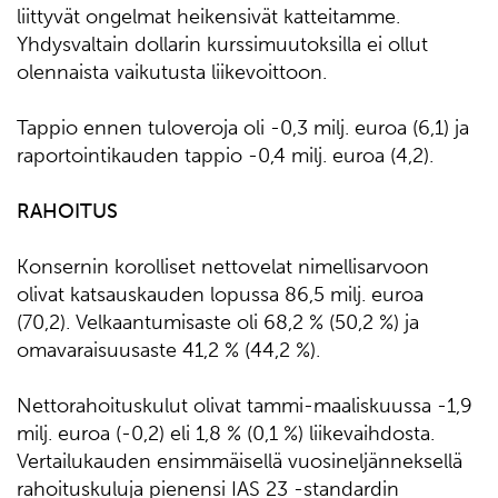
liittyvät ongelmat heikensivät katteitamme.
Yhdysvaltain dollarin kurssimuutoksilla ei ollut
olennaista vaikutusta liikevoittoon.
Tappio ennen tuloveroja oli -0,3 milj. euroa (6,1) ja
raportointikauden tappio -0,4 milj. euroa (4,2).
RAHOITUS
Konsernin korolliset nettovelat nimellisarvoon
olivat katsauskauden lopussa 86,5 milj. euroa
(70,2). Velkaantumisaste oli 68,2 % (50,2 %) ja
omavaraisuusaste 41,2 % (44,2 %).
Nettorahoituskulut olivat tammi-maaliskuussa -1,9
milj. euroa (-0,2) eli 1,8 % (0,1 %) liikevaihdosta.
Vertailukauden ensimmäisellä vuosineljänneksellä
rahoituskuluja pienensi IAS 23 -standardin