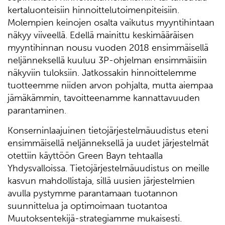
kertaluonteisiin hinnoittelutoimenpiteisiin.
Molempien keinojen osalta vaikutus myyntihintaan
näkyy viiveellä. Edellä mainittu keskimääräisen
myyntihinnan nousu vuoden 2018 ensimmäisellä
neljänneksellä kuuluu 3P-ohjelman ensimmäisiin
näkyviin tuloksiin. Jatkossakin hinnoittelemme
tuotteemme niiden arvon pohjalta, mutta aiempaa
jämäkämmin, tavoitteenamme kannattavuuden
parantaminen.
Konserninlaajuinen tietojärjestelmäuudistus eteni
ensimmäisellä neljänneksellä ja uudet järjestelmät
otettiin käyttöön Green Bayn tehtaalla
Yhdysvalloissa. Tietojärjestelmäuudistus on meille
kasvun mahdollistaja, sillä uusien järjestelmien
avulla pystymme parantamaan tuotannon
suunnittelua ja optimoimaan tuotantoa
Muutoksentekijä-strategiamme mukaisesti.