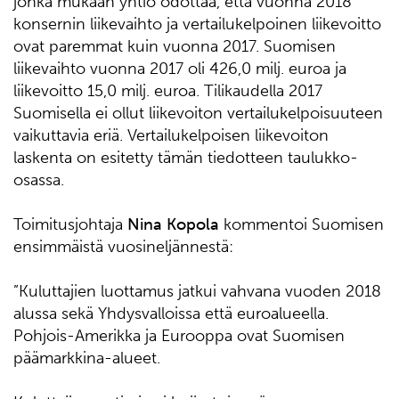
jonka mukaan yhtiö odottaa, että vuonna 2018
konsernin liikevaihto ja vertailukelpoinen liikevoitto
ovat paremmat kuin vuonna 2017. Suomisen
liikevaihto vuonna 2017 oli 426,0 milj. euroa ja
liikevoitto 15,0 milj. euroa. Tilikaudella 2017
Suomisella ei ollut liikevoiton vertailukelpoisuuteen
vaikuttavia eriä. Vertailukelpoisen liikevoiton
laskenta on esitetty tämän tiedotteen taulukko-
osassa.
Toimitusjohtaja
Nina Kopola
kommentoi Suomisen
ensimmäistä vuosineljännestä:
”Kuluttajien luottamus jatkui vahvana vuoden 2018
alussa sekä Yhdysvalloissa että euroalueella.
Pohjois-Amerikka ja Eurooppa ovat Suomisen
päämarkkina-alueet.