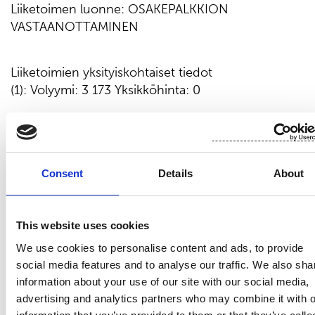
Liiketoimen luonne: OSAKEPALKKION
VASTAANOTTAMINEN
Liiketoimien yksityiskohtaiset tiedot
(1): Volyymi: 3 173 Yksikköhinta: 0
Liiketoimien yhdistetyt tiedot
(1): Volyymi: 3 173 Keskihinta: 0
Consent
Details
About
Viimeisimmät uutiset
This website uses cookies
JOHTOHENKILÖIDEN LIIKETOIMET
We use cookies to personalise content and ads, to provide
26.6.2026
social media features and to analyse our traffic. We also sha
Suominen Oyj – Johtohenkilön
information about your use of our site with our social media,
advertising and analytics partners who may combine it with o
liiketoimet: Andreas Ahlström