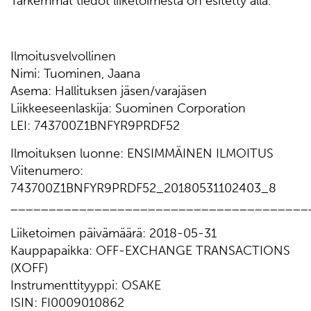
Tarkemmat tiedot liiketoimesta on esitetty alla.
Ilmoitusvelvollinen
Nimi: Tuominen, Jaana
Asema: Hallituksen jäsen/varajäsen
Liikkeeseenlaskija: Suominen Corporation
LEI: 743700Z1BNFYR9PRDF52
Ilmoituksen luonne: ENSIMMÄINEN ILMOITUS
Viitenumero:
743700Z1BNFYR9PRDF52_20180531102403_8
_______________________________________
Liiketoimen päivämäärä: 2018-05-31
Kauppapaikka: OFF-EXCHANGE TRANSACTIONS
(XOFF)
Instrumenttityyppi: OSAKE
ISIN: FI0009010862