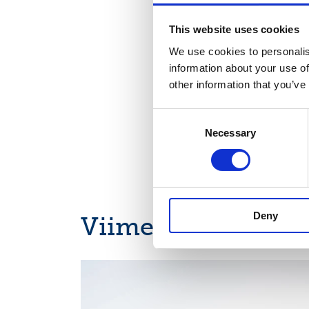
esimerkiksi koste
This website uses cookies
ja ammattilaisten
kuitukankaiden gl
We use cookies to personalis
Pohjois- ja Etelä
information about your use of
vertailukelpoinen
other information that you’ve
Helsingissä keskis
Consent
Necessary
Selection
Deny
Viimeisimmät uuti
OSAVUOSIKATSAUKSET, EUROPEAN REGULATORY
NEWS