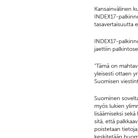
Kansainvälinen k
INDEX17-palkinno
tasavertaisuutta 
INDEX17-palkinno
jaettiin palkint
“Tämä on mahtava 
yleisesti ottaen y
Suomisen viestint
Suominen soveltaa
myös lukien yli
lisäämiseksi sekä
sitä, että palkkaa
poistetaan tietoja
keskitetään huomi