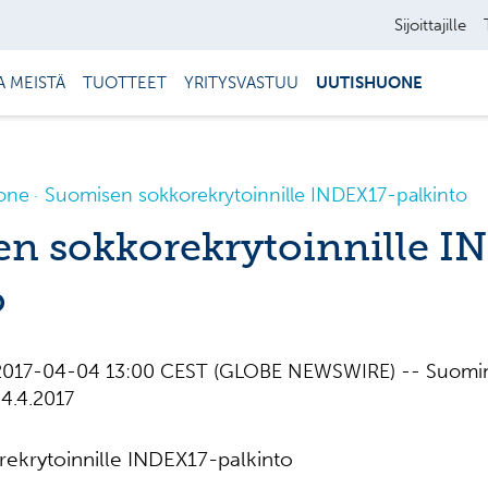
Sijoittajille
A MEISTÄ
TUOTTEET
YRITYSVASTUU
UUTISHUONE
one
Suomisen sokkorekrytoinnille INDEX17-palkinto
n sokkorekrytoinnille I
o
, 2017-04-04 13:00 CEST (GLOBE NEWSWIRE) -- Suom
4.4.2017
ekrytoinnille INDEX17-palkinto