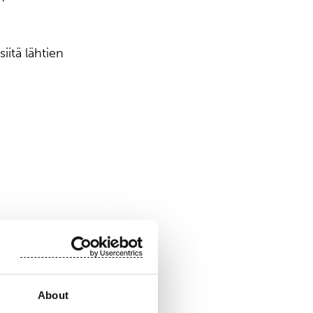
iitä lähtien
teisiin sekä
About
putuotteet –