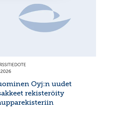
RSSITIEDOTE
7.2026
uominen Oyj:n uudet
sakkeet rekisteröity
aupparekisteriin