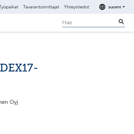
Työpaikat
Tavarantoimittajat
Yhteystiedot
suomi
Search
Sear
NDEX17-
inen Oyj