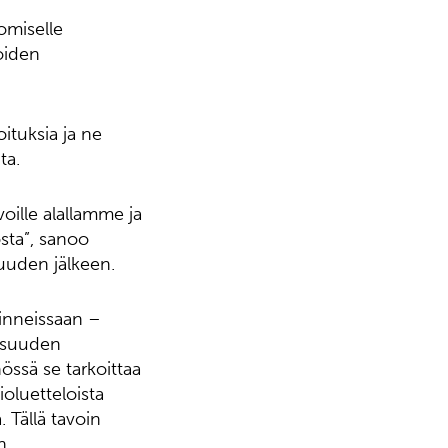
omiselle
oiden
ituksia ja ne
ta.
oille alallamme ja
osta”, sanoo
suuden jälkeen.
oinneissaan –
isuuden
össä se tarkoittaa
ioluetteloista
. Tällä tavoin
n