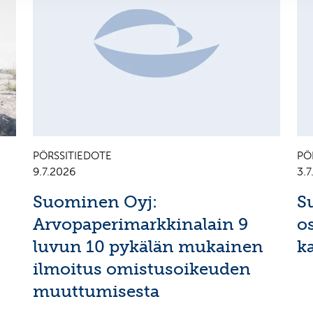
PÖRSSITIEDOTE
PÖ
9.7.2026
3.
Suominen Oyj:
S
Arvopaperimarkkinalain 9
o
luvun 10 pykälän mukainen
k
ilmoitus omistusoikeuden
muuttumisesta