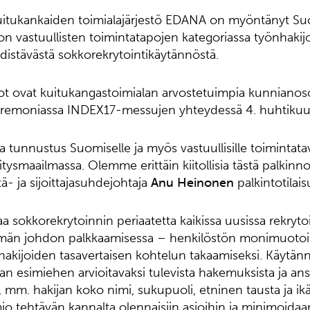
uitukankaiden toimialajärjestö EDANA on myöntänyt Su
n vastuullisten toimintatapojen kategoriassa työnhakij
edistävästä sokkorekrytointikäytännöstä.
t ovat kuitukangastoimialan arvostetuimpia kunnianoso
oseremoniassa INDEX17-messujen yhteydessä 4. huhtikuu
tunnustus Suomiselle ja myös vastuullisille toimintatav
ritysmaailmassa. Olemme erittäin kiitollisia tästä palkinn
ä- ja sijoittajasuhdejohtaja
Anu Heinonen
palkintotilai
 sokkorekrytoinnin periaatetta kaikissa uusissa rekryt
mmän johdon palkkaamisessa – henkilöstön monimuoto
 hakijoiden tasavertaisen kohtelun takaamiseksi. Käytänn
van esimiehen arvioitavaksi tulevista hakemuksista ja ans
, mm. hakijan koko nimi, sukupuoli, etninen tausta ja ikä
o tehtävän kannalta olennaisiin asioihin ja minimoidaa