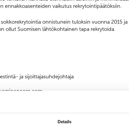
n ennakkoasenteiden vaikutus rekrytointipäätöksiin.
sokkorekrytointia onnistunein tuloksin vuonna 2015 ja s
on ollut Suomisen lähtökohtainen tapa rekrytoida.
stintä- ja sijoittajasuhdejohtaja
uominencorp.com
ti
a kuitukankaita rullatavarana pyyhintä- ja hygieniatuot
Details
sovelluksiin. Suomisen kuitukankaista valmistetut lop