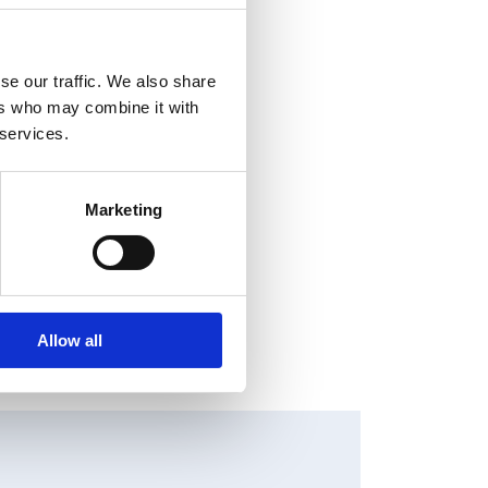
arvoa kuluttajien
 tarkoitettujen
 Euroopassa sekä
se our traffic. We also share
milj. euroa ja
ers who may combine it with
noteerataan Nasdaq
 services.
Marketing
Allow all
HANGES IN SHARE CAPITAL AND VOTES, EUROPEAN
EGULATORY NEWS