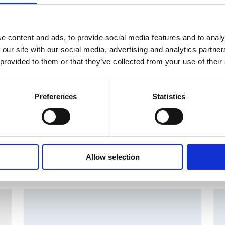
uspyyhkeet, terveyssiteet ja haavataitokset – luovat lisä
 käytössä eri puolilla maailmaa. Suominen on pyyhintään
obaali markkinajohtaja ja sillä on lähes 650 työntekijää
e content and ads, to provide social media features and to analy
-Amerikassa. Suomisen liikevaihto vuonna 2016 oli 416,9 
 our site with our social media, advertising and analytics partn
 liikevoitto 25,6 milj. euroa. Suomisen osake (SUY1V) 
 provided to them or that they’ve collected from your use of their
uurten yhtiöiden listalla. Lue lisää:
www.suominen.fi
.
Preferences
Statistics
Allow selection
set
MAJOR SHAREHOLDER ANNOUNCEMENTS, EUROPEAN
C
REGULATORY NEWS
R