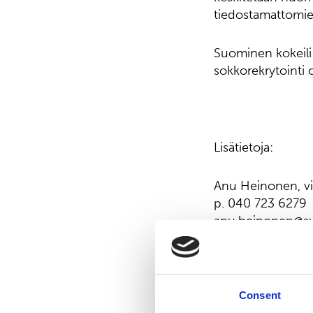
tiedostamattomie
Suominen kokeili 
sokkorekrytointi 
Lisätietoja:
Anu Heinonen, vie
p. 040 723 6279
anu.heinonen@s
Suominen lyhyes
Suominen valmista
Consent
terveydenhuollon 