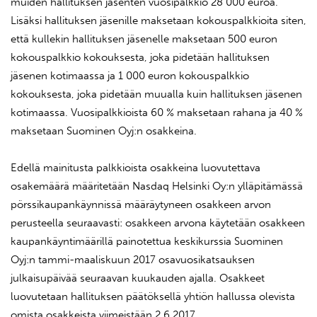
muiden hallituksen jäsenten vuosipalkkio 28 000 euroa.
Lisäksi hallituksen jäsenille maksetaan kokouspalkkioita siten,
että kullekin hallituksen jäsenelle maksetaan 500 euron
kokouspalkkio kokouksesta, joka pidetään hallituksen
jäsenen kotimaassa ja 1 000 euron kokouspalkkio
kokouksesta, joka pidetään muualla kuin hallituksen jäsenen
kotimaassa. Vuosipalkkioista 60 % maksetaan rahana ja 40 %
maksetaan Suominen Oyj:n osakkeina.
Edellä mainitusta palkkioista osakkeina luovutettava
osakemäärä määritetään Nasdaq Helsinki Oy:n ylläpitämässä
pörssikaupankäynnissä määräytyneen osakkeen arvon
perusteella seuraavasti: osakkeen arvona käytetään osakkeen
kaupankäyntimäärillä painotettua keskikurssia Suominen
Oyj:n tammi-maaliskuun 2017 osavuosikatsauksen
julkaisupäivää seuraavan kuukauden ajalla. Osakkeet
luovutetaan hallituksen päätöksellä yhtiön hallussa olevista
omista osakkeista viimeistään 2.6.2017.