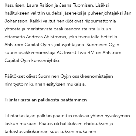
Kasurisen, Laura Raition ja Jaana Tuomisen. Lisäksi
hallitukseen valittiin uudeksi jäseneksi ja puheenjohtajaksi Jan
Johansson. Kaikki valitut henkilöt ovat riippumattomia
yhtiöstä ja merkittävistä osakkeenomistajista lukuun
ottamatta Andreas Ahlströmiä, joka toimii tällä hetkellä
Ahlström Capital Oy:n sijoitusjohtajana. Suominen Oyj:n
suurin osakkeenomistaja AC Invest Two B.V. on Ahlström
Capital Oy:n konserniyhtiö.
Päätökset olivat Suominen Oyj:n osakkeenomistajien
nimitystoimikunnan esityksen mukaisia.
Tilintarkastajan palkkiosta päättäminen
Tilintarkastajan palkkio päätettiin maksaa yhtiön hyväksymän
laskun mukaan. Päätös oli hallituksen ehdotuksen ja
tarkastusvaliokunnan suosituksen mukainen.