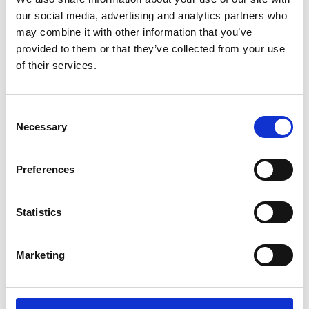
1. Hankittavien osakkeiden enimmäismäärä:
our social media, advertising and analytics partners who
may combine it with other information that you’ve
Hallitus on valtuutuksen nojalla oikeutettu päättämään
provided to them or that they’ve collected from your use
of their services.
enintään 400 000 yhtiön oman osakkeen hankkimisesta.
2. Suunnattu hankkiminen ja osakkeista maksettava vastike:
Consent
Necessary
Selection
Omat osakkeet hankitaan muutoin kuin osakkeenomistajien
omistamien osakkeiden suhteessa yhtiön vapaalla omalla
Preferences
pääomalla osakkeiden hankintahetken markkinahintaan
Nasdaq Helsinki Oy:n säännellyllä markkinalla järjestämässä
kaupankäynnissä.
Statistics
Osakkeet hankitaan ja maksetaan Nasdaq Helsinki Oy:n ja
Marketing
Euroclear Finland Oy:n sääntöjen mukaisesti.
3. Osakkeiden pitäminen, mitätöiminen ja luovutus: