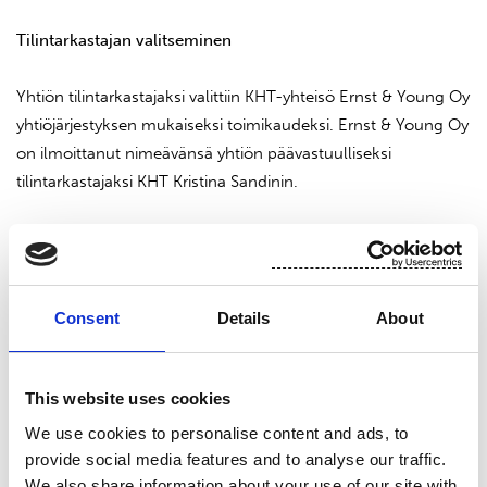
Tilintarkastajan valitseminen
Yhtiön tilintarkastajaksi valittiin KHT-yhteisö Ernst & Young Oy
yhtiöjärjestyksen mukaiseksi toimikaudeksi. Ernst & Young Oy
on ilmoittanut nimeävänsä yhtiön päävastuulliseksi
tilintarkastajaksi KHT Kristina Sandinin.
Päätös oli hallituksen ehdotuksen ja tarkastusvaliokunnan
suosituksen mukainen.
Consent
Details
About
Hallituksen valtuuttaminen päättämään omien osakkeiden
hankkimisesta
This website uses cookies
Yhtiökokous päätti valtuuttaa hallituksen päättämään yhtiön
We use cookies to personalise content and ads, to
omien osakkeiden hankkimisesta seuraavin ehdoin:
provide social media features and to analyse our traffic.
We also share information about your use of our site with