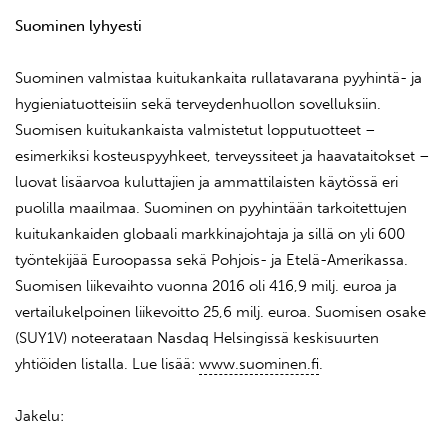
Suominen lyhyesti
Suominen valmistaa kuitukankaita rullatavarana pyyhintä- ja
hygieniatuotteisiin sekä terveydenhuollon sovelluksiin.
Suomisen kuitukankaista valmistetut lopputuotteet –
esimerkiksi kosteuspyyhkeet, terveyssiteet ja haavataitokset –
luovat lisäarvoa kuluttajien ja ammattilaisten käytössä eri
puolilla maailmaa. Suominen on pyyhintään tarkoitettujen
kuitukankaiden globaali markkinajohtaja ja sillä on yli 600
työntekijää Euroopassa sekä Pohjois- ja Etelä-Amerikassa.
Suomisen liikevaihto vuonna 2016 oli 416,9 milj. euroa ja
vertailukelpoinen liikevoitto 25,6 milj. euroa. Suomisen osake
(SUY1V) noteerataan Nasdaq Helsingissä keskisuurten
yhtiöiden listalla. Lue lisää:
www.suominen.fi
.
Jakelu: