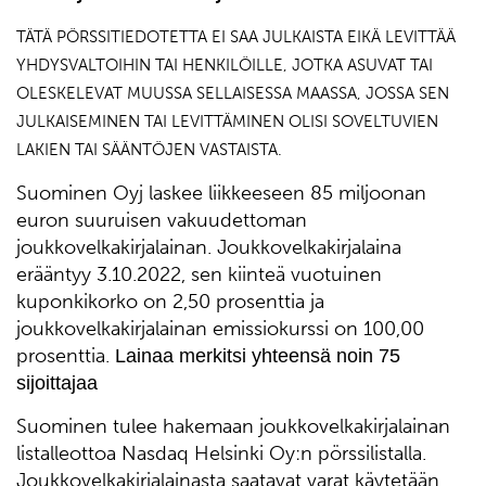
TÄTÄ PÖRSSITIEDOTETTA EI SAA JULKAISTA EIKÄ LEVITTÄÄ
YHDYSVALTOIHIN TAI HENKILÖILLE, JOTKA ASUVAT TAI
OLESKELEVAT MUUSSA SELLAISESSA MAASSA, JOSSA SEN
JULKAISEMINEN TAI LEVITTÄMINEN OLISI SOVELTUVIEN
LAKIEN TAI SÄÄNTÖJEN VASTAISTA.
Suominen Oyj laskee liikkeeseen 85 miljoonan
euron suuruisen vakuudettoman
joukkovelkakirjalainan. Joukkovelkakirjalaina
erääntyy 3.10.2022, sen kiinteä vuotuinen
kuponkikorko on 2,50 prosenttia ja
joukkovelkakirjalainan emissiokurssi on 100,00
prosenttia.
Lainaa merkitsi yhteensä noin 75
sijoittajaa
Suominen tulee hakemaan joukkovelkakirjalainan
listalleottoa Nasdaq Helsinki Oy:n pörssilistalla.
Joukkovelkakirjalainasta saatavat varat käytetään