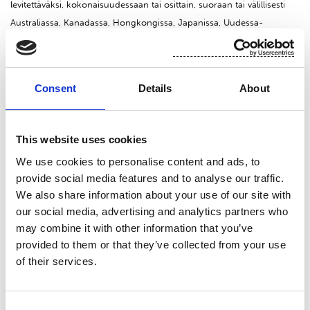
levitettäväksi, kokonaisuudessaan tai osittain, suoraan tai välillisesti
Australiassa, Kanadassa, Hongkongissa, Japanissa, Uudessa-
Seelannissa, Etelä-Afrikassa tai Yhdysvalloissa eikä muissa sellaisissa
valtioissa tai muutoin sellaisissa olosuhteissa, joissa julkaiseminen tai
levittäminen olisi lainvastaista. Tämän tiedotteen sisältämä tieto ei ole
Consent
Details
About
arvopapereita koskeva myyntitarjous eikä pyyntö ostotarjouksien
saamiseksi, eikä arvopapereita myydä valtioissa, joissa myyntitarjous,
ostotarjouspyyntö tai myynti olisi lainvastaista ilman rekisteröintiä,
This website uses cookies
rekisteröintivaatimuksen poikkeusta tai rajausta siten kuin näistä
We use cookies to personalise content and ads, to
säädetään kyseisen valtion arvopaperilainsäädännössä.
provide social media features and to analyse our traffic.
We also share information about your use of our site with
Tämän tiedotteen sisältämä tieto ei ole tarjous arvopapereiden
our social media, advertising and analytics partners who
myymiseksi Yhdysvalloissa. Arvopapereita ei ole rekisteröity eikä niitä
may combine it with other information that you’ve
tulla rekisteröimään Yhdysvaltain vuoden 1933 arvopaperilain
provided to them or that they’ve collected from your use
(muutoksineen) (“
Yhdysvaltain Arvopaperilaki
”) eikä minkään
of their services.
Yhdysvaltojen osavaltion soveltuvan arvopaperilain mukaisesti, eikä
niitä saa tarjota tai myydä, suoraan tai välillisesti, Yhdysvalloissa tai
Yhdysvaltalaisten henkilöiden hyväksi tai lukuun, ellei tämä tapahdu
Consent