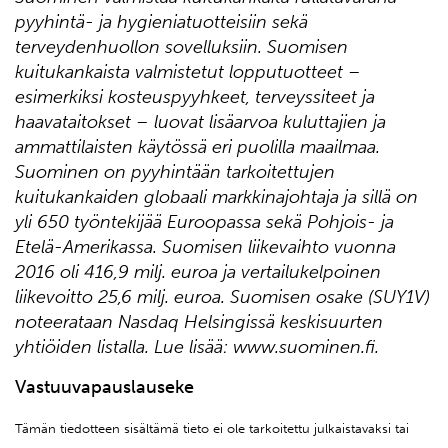
pyyhintä- ja hygieniatuotteisiin sekä
terveydenhuollon sovelluksiin. Suomisen
kuitukankaista valmistetut lopputuotteet –
esimerkiksi kosteuspyyhkeet, terveyssiteet ja
haavataitokset – luovat lisäarvoa kuluttajien ja
ammattilaisten käytössä eri puolilla maailmaa.
Suominen on pyyhintään tarkoitettujen
kuitukankaiden globaali markkinajohtaja ja sillä on
yli 650 työntekijää Euroopassa sekä Pohjois- ja
Etelä-Amerikassa. Suomisen liikevaihto vuonna
2016 oli 416,9 milj. euroa ja vertailukelpoinen
liikevoitto 25,6 milj. euroa. Suomisen osake (SUY1V)
noteerataan Nasdaq Helsingissä keskisuurten
yhtiöiden listalla. Lue lisää: www.suominen.fi.
Vastuuvapauslauseke
Tämän tiedotteen sisältämä tieto ei ole tarkoitettu julkaistavaksi tai