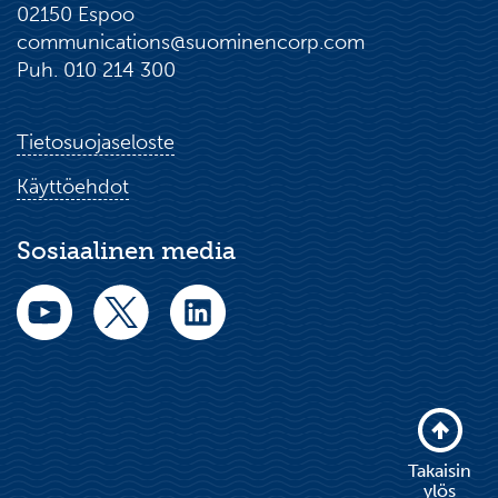
02150 Espoo
communications@suominencorp.com
Puh. 010 214 300
Tietosuojaseloste
Käyttöehdot
Sosiaalinen media
Takaisin
ylös