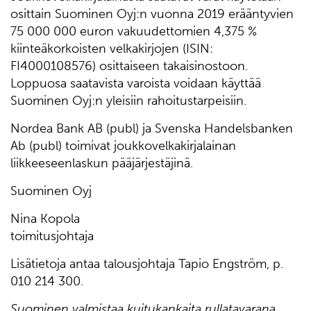
osittain Suominen Oyj:n vuonna 2019 erääntyvien
75 000 000 euron vakuudettomien 4,375 %
kiinteäkorkoisten velkakirjojen (ISIN:
FI4000108576) osittaiseen takaisinostoon.
Loppuosa saatavista varoista voidaan käyttää
Suominen Oyj:n yleisiin rahoitustarpeisiin.
Nordea Bank AB (publ) ja Svenska Handelsbanken
Ab (publ) toimivat joukkovelkakirjalainan
liikkeeseenlaskun pääjärjestäjinä.
Suominen Oyj
Nina Kopola
toimitusjohtaja
Lisätietoja antaa talousjohtaja Tapio Engström, p.
010 214 300.
Suominen valmistaa kuitukankaita rullatavarana