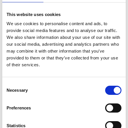
Volyymi:
2246
This website uses cookies
We use cookies to personalise content and ads, to
Yksikköhinta:
0.00000 Euro
provide social media features and to analyse our traffic.
We also share information about your use of our site with
our social media, advertising and analytics partners who
Liiketoimien yhdistetyt tiedot
may combine it with other information that you’ve
provided to them or that they’ve collected from your use
Volyymi:
2246
of their services.
Keskihinta:
0.00000 Euro
Consent
Necessary
Selection
Preferences
Viimeisimmät uutiset
Statistics