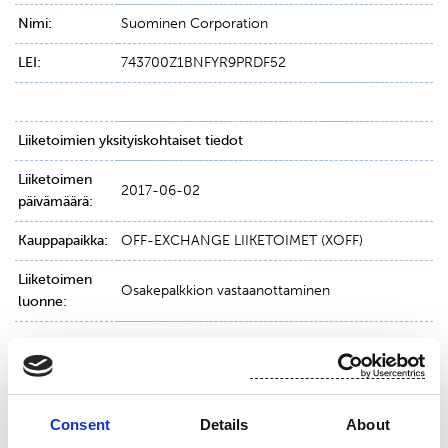
Nimi:
Suominen Corporation
LEI:
743700Z1BNFYR9PRDF52
Liiketoimien yksityiskohtaiset tiedot
Liiketoimen
2017-06-02
päivämäärä:
Kauppapaikka:
OFF-EXCHANGE LIIKETOIMET (XOFF)
Liiketoimen
Osakepalkkion vastaanottaminen
luonne:
Instrumentti:
Osake
ISIN:
FI0009010862
Consent
Details
About