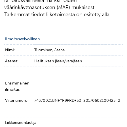
rahoitusvälineellä markkinoiden
väärinkäyttöasetuksen (MAR) mukaisesti.
Tarkemmat tiedot liiketoimesta on esitetty alla.
Ilmoitusvelvollinen
Nimi:
Tuominen, Jaana
Asema:
Hallituksen jäsen/varajäsen
Ensimmäinen
ilmoitus
Viitenumero:
743700Z1BNFYR9PRDF52_20170602100425_2
Liikkeeseenlaskija