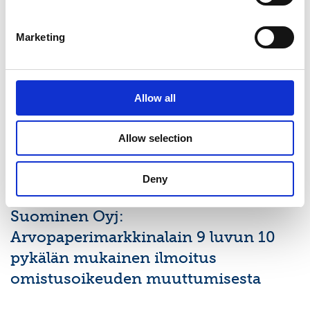
PÖRSSITIEDOTE
7.8.2026
Marketing
Suominen Oyj:n puolivuosikatsaus
1.1.-30.6.2026: Liikevaihto ja
vertailukelpoinen käyttökate paranivat
Allow all
toisella vuosineljänneksellä
Allow selection
PÖRSSITIEDOTE
Deny
9.7.2026
Suominen Oyj:
Arvopaperimarkkinalain 9 luvun 10
pykälän mukainen ilmoitus
omistusoikeuden muuttumisesta