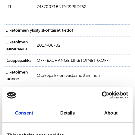
LEI:
743700Z1BNFYR9PRDF52
Liiketoimien yksityiskohtaiset tiedot
Liiketoimen
2017-06-02
päivämäärä:
Kauppapaikka:
OFF-EXCHANGE LIIKETOIMET (XOFF)
Liiketoimen
Osakepalkkion vastaanottaminen
luonne:
Instrumentti:
Osake
Consent
Details
About
ISIN:
FI0009010862