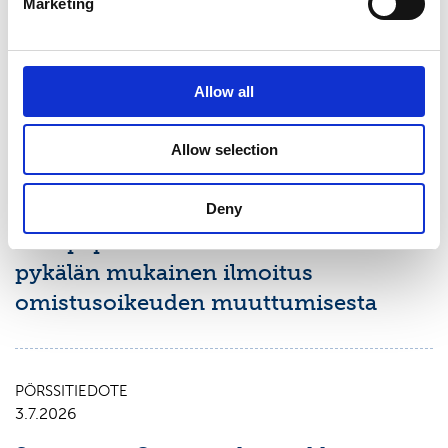
Marketing
Suominen Oyj:n puolivuosikatsaus
1.1.-30.6.2026
Allow all
PÖRSSITIEDOTE
Allow selection
9.7.2026
Suominen Oyj:
Deny
Arvopaperimarkkinalain 9 luvun 10
pykälän mukainen ilmoitus
omistusoikeuden muuttumisesta
PÖRSSITIEDOTE
3.7.2026