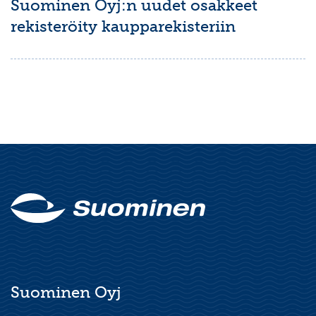
Suominen Oyj:n uudet osakkeet
rekisteröity kaupparekisteriin
Suominen Oyj