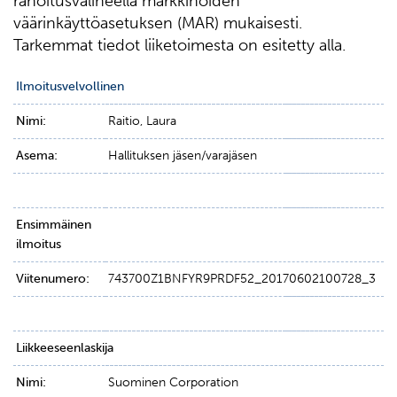
rahoitusvälineellä markkinoiden
väärinkäyttöasetuksen (MAR) mukaisesti.
Tarkemmat tiedot liiketoimesta on esitetty alla.
Ilmoitusvelvollinen
Nimi:
Raitio, Laura
Asema:
Hallituksen jäsen/varajäsen
Ensimmäinen
ilmoitus
Viitenumero:
743700Z1BNFYR9PRDF52_20170602100728_3
Liikkeeseenlaskija
Nimi:
Suominen Corporation