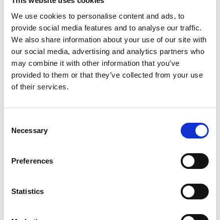
This website uses cookies
Volyymi:
2246
We use cookies to personalise content and ads, to
Yksikköhinta:
0.00000 Euro
provide social media features and to analyse our traffic.
We also share information about your use of our site with
our social media, advertising and analytics partners who
Liiketoimien yhdistetyt tiedot
may combine it with other information that you’ve
provided to them or that they’ve collected from your use
Volyymi:
2246
of their services.
Keskihinta:
0.00000 Euro
Consent
Necessary
Selection
Preferences
Viimeisimmät uutiset
Statistics
PÖRSSITIEDOTE
7.8.2026