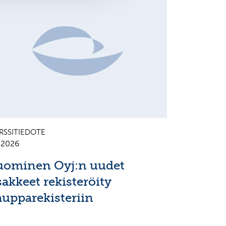
RSSITIEDOTE
7.2026
uominen Oyj:n uudet
sakkeet rekisteröity
aupparekisteriin