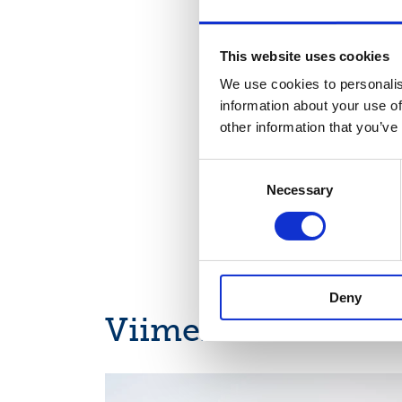
Liiketoimien yhdistety
This website uses cookies
Volyymi:
We use cookies to personalis
information about your use of
Keskihinta:
other information that you’ve
Consent
Necessary
Selection
Deny
Viimeisimmät uuti
OSAVUOSIKATSAUKSET, EUROPEAN REGULATORY
NEWS