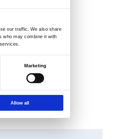
se our traffic. We also share
ers who may combine it with
 services.
Marketing
Allow all
HANGES IN SHARE CAPITAL AND VOTES, EUROPEAN
EGULATORY NEWS