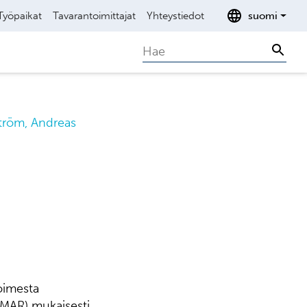
Työpaikat
Tavarantoimittajat
Yhteystiedot
suomi
Search
Sear
ström, Andreas
oimesta
(MAR) mukaisesti.