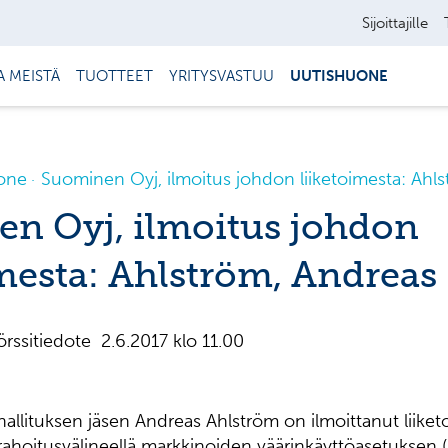
Sijoittajille
A MEISTÄ
TUOTTEET
YRITYSVASTUU
UUTISHUONE
one
Suominen Oyj, ilmoitus johdon liiketoimesta: Ahl
n Oyj, ilmoitus johdon
imesta: Ahlström, Andreas
ssitiedote 2.6.2017 klo 11.00
llituksen jäsen Andreas Ahlström on ilmoittanut liiket
ahoitusvälineellä markkinoiden väärinkäyttöasetuksen 