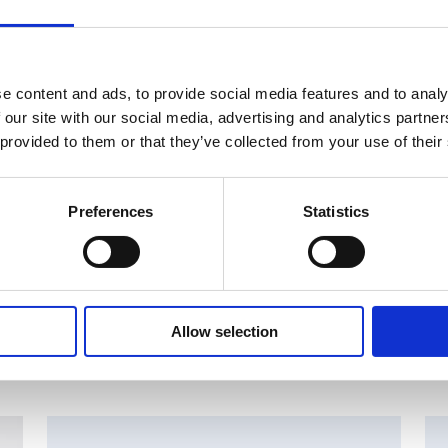
t tiedot
2246
e content and ads, to provide social media features and to analy
 our site with our social media, advertising and analytics partn
0.00000 Euro
 provided to them or that they’ve collected from your use of their
Preferences
Statistics
Allow selection
set
MAJOR SHAREHOLDER ANNOUNCEMENTS, EUROPEAN
C
REGULATORY NEWS
R