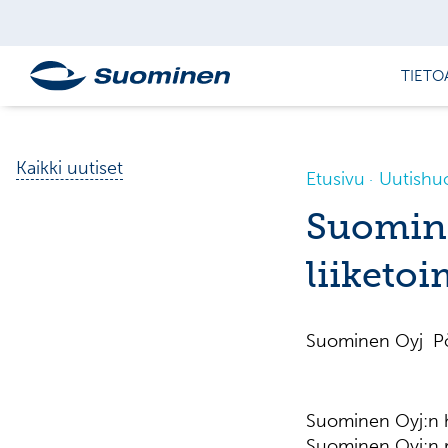
TIETO
Kaikki uutiset
Etusivu
Uutishu
Suomine
liiketo
Suominen Oyj Pör
Suominen Oyj:n ha
Suominen Oyj:n r