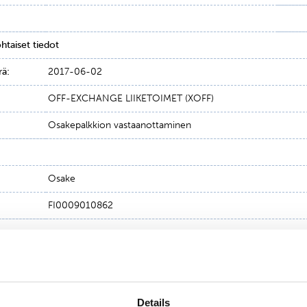
ohtaiset tiedot
rä:
2017-06-02
OFF-EXCHANGE LIIKETOIMET (XOFF)
Osakepalkkion vastaanottaminen
Osake
FI0009010862
2246
0.00000 Euro
Details