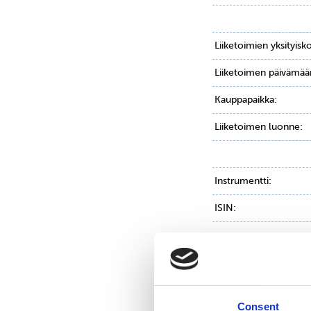
Liiketoimien yksityisk
Liiketoimen päivämää
Kauppapaikka:
Liiketoimen luonne:
Instrumentti:
ISIN:
Volyymi:
Yksikköhinta:
Consent