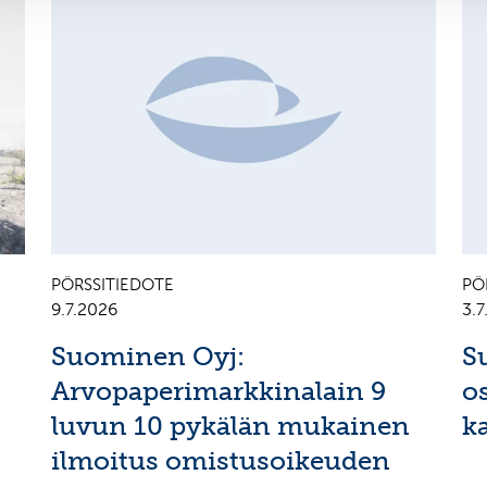
PÖRSSITIEDOTE
PÖ
9.7.2026
3.
Suominen Oyj:
S
Arvopaperimarkkinalain 9
o
luvun 10 pykälän mukainen
k
ilmoitus omistusoikeuden