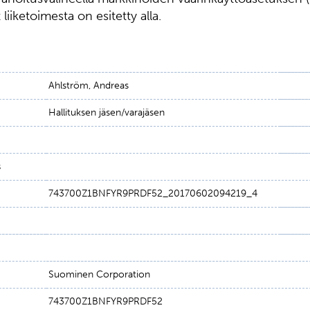
liiketoimesta on esitetty alla.
Ahlström, Andreas
Hallituksen jäsen/varajäsen
s
743700Z1BNFYR9PRDF52_20170602094219_4
Suominen Corporation
743700Z1BNFYR9PRDF52