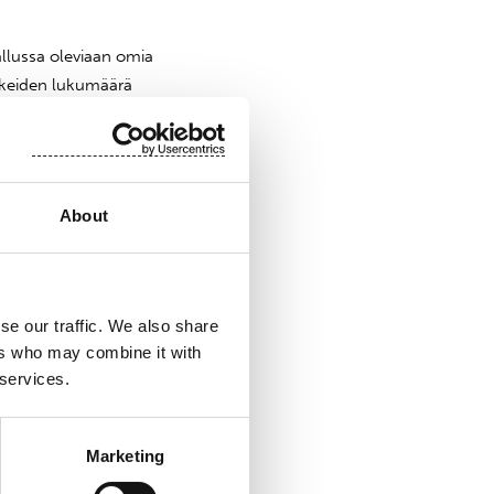
llussa oleviaan omia
akkeiden lukumäärä
yä. Osakkeiden uusi
 uudella osakkeiden
About
an arvo-osuustilillä
an niihin
se our traffic. We also share
ers who may combine it with
 services.
Marketing