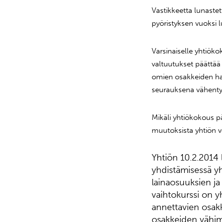
Vastikkeetta lunast
pyöristyksen vuoksi l
Varsinaiselle yhtiök
valtuutukset päättää
omien osakkeiden han
seurauksena vähenty
Mikäli yhtiökokous p
muutoksista yhtiön vo
Yhtiön 10.2.2014 
yhdistämisessä y
lainaosuuksien ja
vaihtokurssi on y
annettavien osak
osakkeiden vähim