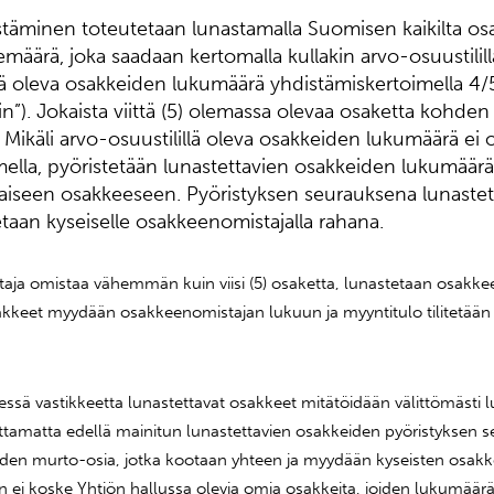
täminen toteutetaan lunastamalla Suomisen kaikilta osa
emäärä, joka saadaan kertomalla kullakin arvo-osuustilil
ä oleva osakkeiden lukumäärä yhdistämiskertoimella 4/
in”). Jokaista viittä (5) olemassa olevaa osaketta kohden
. Mikäli arvo-osuustilillä oleva osakkeiden lukumäärä ei o
ella, pyöristetään lunastettavien osakkeiden lukumäärä
iseen osakkeeseen. Pyöristyksen seurauksena lunaste
aan kyseiselle osakkeenomistajalla rahana.
aja omistaa vähemmän kuin viisi (5) osaketta, lunastetaan osakkee
kkeet myydään osakkeenomistajan lukuun ja myyntitulo tilitetään
ssä vastikkeetta lunastettavat osakkeet mitätöidään välittömästi 
tamatta edellä mainitun lunastettavien osakkeiden pyöristyksen 
iden murto-osia, jotka kootaan yhteen ja myydään kyseisten osak
ei koske Yhtiön hallussa olevia omia osakkeita, joiden lukumäärää 