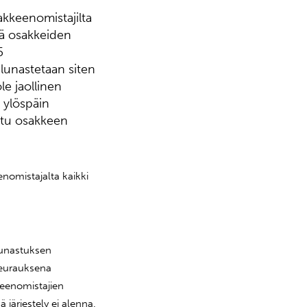
kkeenomistajilta
lä osakkeiden
5
 lunastetaan siten
le jaollinen
 ylöspäin
ttu osakkeen
nomistajalta kaikki
lunastuksen
seurauksena
keenomistajien
järjestely ei alenna.