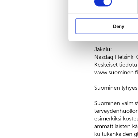
Lisätietoja: Tapi
Deny
Jakelu:
Nasdaq Helsinki
Keskeiset tiedotu
www.suominen.fi
Suominen lyhyest
Suominen valmista
terveydenhuollon 
esimerkiksi kosteu
ammattilaisten kä
kuitukankaiden gl