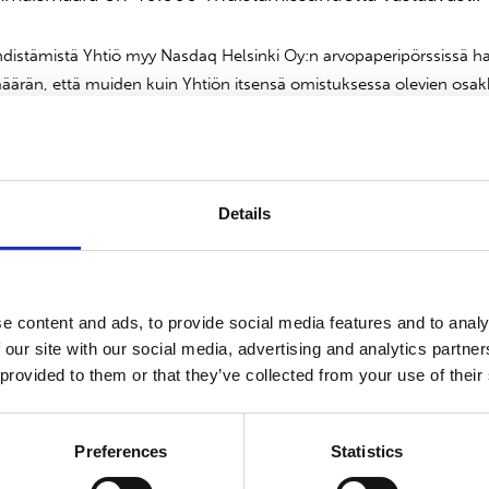
istämistä Yhtiö myy Nasdaq Helsinki Oy:n arvopaperipörssissä ha
määrän, että muiden kuin Yhtiön itsensä omistuksessa olevien os
n Yhdistämiskertoimella jaollinen.
 arvo-osuusjärjestelmässä 21.3.2016 pörssikaupankäynnin päätytt
kisteröidään kaupparekisteriin arviolta 22.3.2016 ja kaupankäynti
Details
 alkaa arviolta 22.3.2016. Uusi osakemäärä näkyy osakkeenomistaj
Pyöristämisen perusteella myydyistä osakkeista saadut varat makseta
nomistajille arviolta 31.3.2016.
e content and ads, to provide social media features and to analy
 our site with our social media, advertising and analytics partn
 provided to them or that they’ve collected from your use of their
Preferences
Statistics