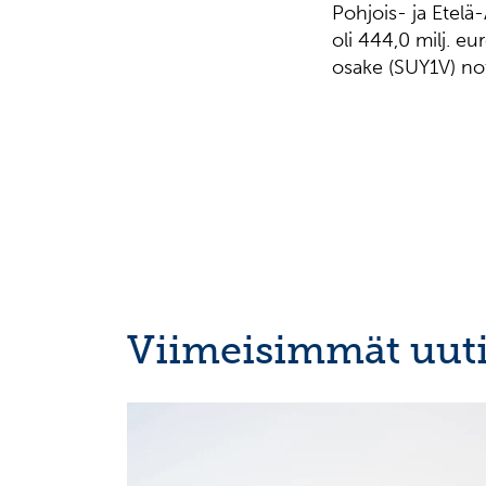
Pohjois- ja Etelä
oli 444,0 milj. eu
osake (SUY1V) not
Viimeisimmät uuti
OSAVUOSIKATSAUKSET, EUROPEAN REGULATORY
NEWS