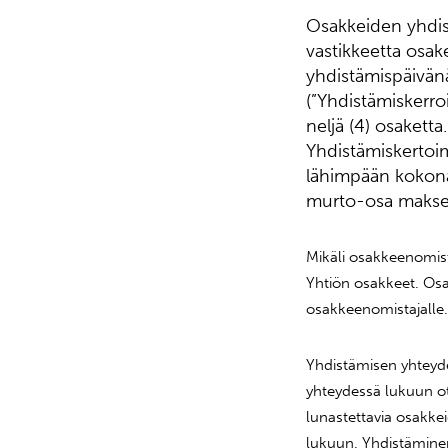
Osakkeiden yhdis
vastikkeetta osak
yhdistämispäivän
(”Yhdistämiskerro
neljä (4) osaketta
Yhdistämiskertoim
lähimpään kokona
murto-osa makset
Mikäli osakkeenomist
Yhtiön osakkeet. Osa
osakkeenomistajalle.
Yhdistämisen yhteyde
yhteydessä lukuun ot
lunastettavia osakke
lukuun. Yhdistäminen 