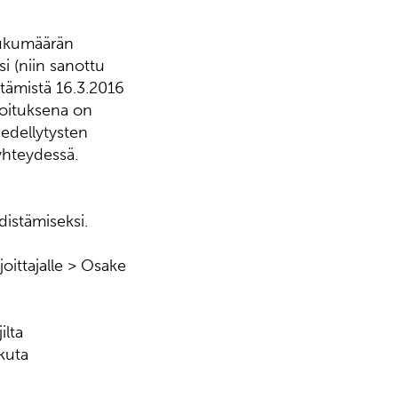
lukumäärän
i (niin sanottu
tämistä 16.3.2016
koituksena on
edellytysten
hteydessä.
istämiseksi.
joittajalle > Osake
ilta
kuta