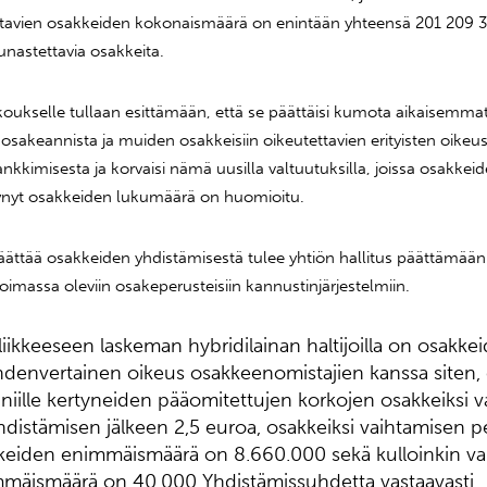
ettavien osakkeiden kokonaismäärä on enintään yhteensä 201 209 
unastettavia osakkeita.
okoukselle tullaan esittämään, että se päättäisi kumota aikaisemmat
 osakeannista ja muiden osakkeisiin oikeutettavien erityisten oikeu
kkimisesta ja korvaisi nämä uusilla valtuutuksilla, joissa osakkei
nyt osakkeiden lukumäärä on huomioitu.
äättää osakkeiden yhdistämisestä tulee yhtiön hallitus päättämään
imassa oleviin osakeperusteisiin kannustinjärjestelmiin.
liikkeeseen laskeman hybridilainan haltijoilla on osakke
hdenvertainen oikeus osakkeenomistajien kanssa siten, 
 niille kertyneiden pääomitettujen korkojen osakkeiksi 
hdistämisen jälkeen 2,5 euroa, osakkeiksi vaihtamisen p
keiden enimmäismäärä on 8.660.000 sekä kulloinkin va
mäismäärä on 40.000 Yhdistämissuhdetta vastaavasti.