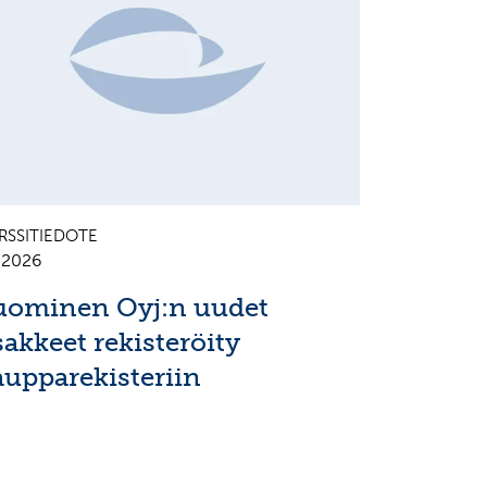
RSSITIEDOTE
7.2026
uominen Oyj:n uudet
sakkeet rekisteröity
aupparekisteriin