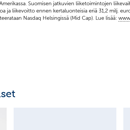
-Amerikassa. Suomisen jatkuvien liiketoimintojen liikev
roa ja liikevoitto ennen kertaluonteisia eriä 31,2 milj. e
eerataan Nasdaq Helsingissä (Mid Cap). Lue lisää:
www.
set
MAJOR SHAREHOLDER ANNOUNCEMENTS, EUROPEAN
C
REGULATORY NEWS
R