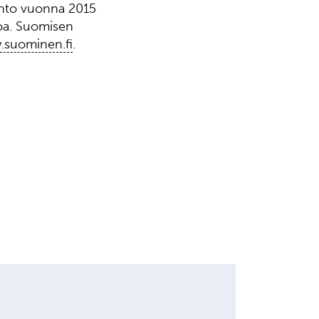
aihto vuonna 2015
uroa. Suomisen
suominen.fi
.
HANGES IN SHARE CAPITAL AND VOTES, EUROPEAN
EGULATORY NEWS