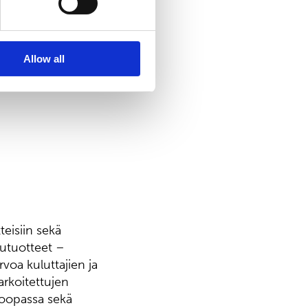
Allow all
teisiin sekä
putuotteet –
rvoa kuluttajien ja
arkoitettujen
uroopassa sekä