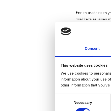
Ennen osakkeiden yhd
osakkeita sellaisen 
ennen yhdistämistä o
Osakkeet yhdistetään
kokonaislukumäärä re
Consent
kokonaislukumäärällä
arviolta 22.3.2016. 
oikeutetuille osakkee
This website uses cookies
We use cookies to personalis
information about your use of
other information that you’ve
SUOMINEN OYJ
Consent
Necessary
Selection
Hallitus