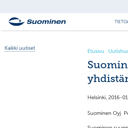
TIETO
Kaikki uutiset
Etusivu
Uutishu
Suomine
yhdistä
Helsinki, 2016-
Suominen Oyj Pör
Suominen suunni