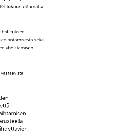
384 lukuun ottamatta
 hallituksen
sien antamisesta sekä
den yhdistämisen
 vastaavista
iden
että
vaihtamisen
erusteella
ihdettavien