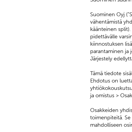
Suominen Oyj (”S
vähentämistä yhdis
käänteinen split)
pidettävälle vars
kiinnostuksen li
parantaminen ja 
Järjestely edelly
Tämä tiedote sisä
Ehdotus on luett
yhtiökokouskutsu
ja omistus > Osa
Osakkeiden yhdist
toimenpiteitä. Se
mahdolliseen osi