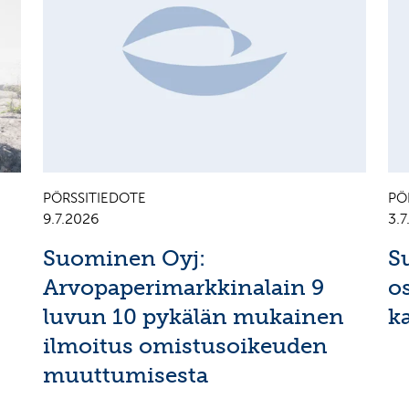
PÖRSSITIEDOTE
PÖ
9.7.2026
3.
Suominen Oyj:
S
Arvopaperimarkkinalain 9
o
luvun 10 pykälän mukainen
k
ilmoitus omistusoikeuden
muuttumisesta