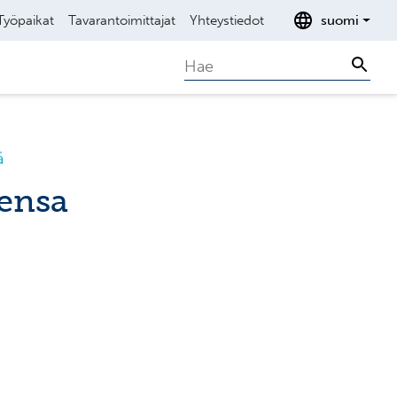
Työpaikat
Tavarantoimittajat
Yhteystiedot
suomi
Search
Sear
ä
ensa