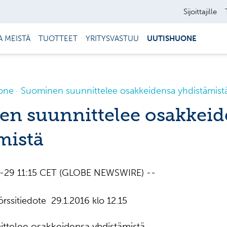
Sijoittajille
A MEISTÄ
TUOTTEET
YRITYSVASTUU
UUTISHUONE
one
Suominen suunnittelee osakkeidensa yhdistämist
n suunnittelee osakkeid
mistä
01-29 11:15 CET (GLOBE NEWSWIRE) --
ssitiedote 29.1.2016 klo 12.15
ttelee osakkeidensa yhdistämistä