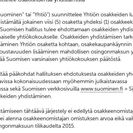
uominen” tai ”Yhtiö”) suunnittelee Yhtiön osakkeiden 
tämällä jokainen viisi (5) osaketta yhdeksi (1) osakkeeks
. Suomisen hallitus tulee ehdottamaan osakkeiden yhdis
inaiselle yhtiökokoukselle. Osakkeiden yhdistämisen tar
sääminen Yhtiön osaketta kohtaan, osakekaupankäynnin 
joustavuuden lisääminen mahdollisen osingonmaksun y
ttää Suomisen varsinaisen yhtiökokouksen päätöstä.
ltää pääkohdat hallituksen ehdotuksesta osakkeiden yhd
avissa kokonaisuudessaan myöhemmin julkaistavassa
ssa sekä Suomisen verkkosivuilla
www.suominen.fi
> Si
kkeiden yhdistäminen.
ämiseen tähtäävä järjestely ei edellytä osakkeenomistaj
 ei alenna osakkeenomistajan omistuksen arvoa eikä vai
ngonmaksuun tilikaudelta 2015.