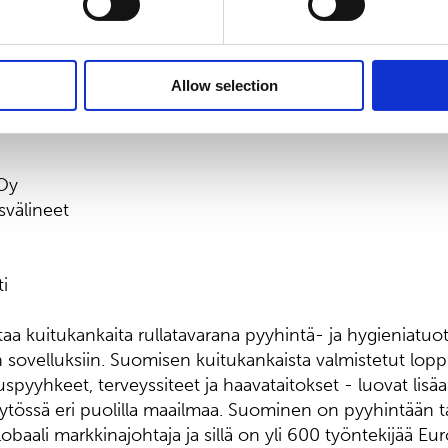
o Engström, talousjohtaja, p. 010 214 300
Allow selection
 Oy
svälineet
i
a kuitukankaita rullatavarana pyyhintä- ja hygieniatuot
sovelluksiin. Suomisen kuitukankaista valmistetut lop
spyyhkeet, terveyssiteet ja haavataitokset - luovat lisäa
ytössä eri puolilla maailmaa. Suominen on pyyhintään t
obaali markkinajohtaja ja sillä on yli 600 työntekijää E