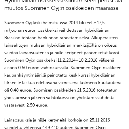
Hybridilainan osakkeiksi vaihtamiseen perustuva
muutos Suominen Oyj:n osakkeiden määrässä
Suominen Oyj laski helmikuussa 2014 liikkeelle 17,5
miljoonan euron osakkeiksi vaihdettavan hybridilainan
Brasilian tehtaan hankinnan rahoittamiseksi. Alkuperäisten
lainaehtojen mukaan hybridilainan merkitsijöillä on oikeus
vaihtaa lainaosuutensa ja niille kertyneet pääomitetut korot
Suominen Oyj:n osakkeiksi 11.2.2014–10.2.2018 välisenä
aikana 0,50 euron vaihtokurssilla. Suominen Oyj:n osakkeen
kaupankäyntimäärillä painotettu keskikurssi hybridilainan
liikkeelle laskua edeltävänä viimeisenä kolmena kuukautena
oli 0,48 euroa. Suomisen osakkeiden 21.3.2016 toteutetun
yhdistämisen jälkeen vaihtokurssi on yhdistämissuhdetta
vastaavasti 2,50 euroa.
Lainaosuuksia ja niille kertyneitä korkoja on 25.11.2016
vaihdettu yhteensä 449 410 uuteen Suominen Oyj:n