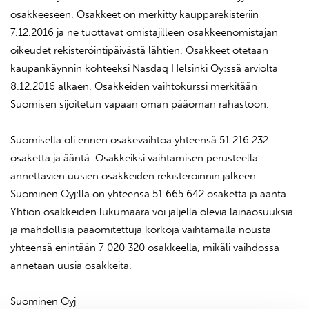
osakkeeseen. Osakkeet on merkitty kaupparekisteriin
7.12.2016 ja ne tuottavat omistajilleen osakkeenomistajan
oikeudet rekisteröintipäivästä lähtien. Osakkeet otetaan
kaupankäynnin kohteeksi Nasdaq Helsinki Oy:ssä arviolta
8.12.2016 alkaen. Osakkeiden vaihtokurssi merkitään
Suomisen sijoitetun vapaan oman pääoman rahastoon.
Suomisella oli ennen osakevaihtoa yhteensä 51 216 232
osaketta ja ääntä. Osakkeiksi vaihtamisen perusteella
annettavien uusien osakkeiden rekisteröinnin jälkeen
Suominen Oyj:llä on yhteensä 51 665 642 osaketta ja ääntä.
Yhtiön osakkeiden lukumäärä voi jäljellä olevia lainaosuuksia
ja mahdollisia pääomitettuja korkoja vaihtamalla nousta
yhteensä enintään 7 020 320 osakkeella, mikäli vaihdossa
annetaan uusia osakkeita.
Suominen Oyj