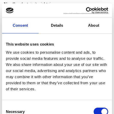
Nina Kopola, toimitusjohtaja
Lisätietoja: Nina Kopola, toimitusjohtaja, puh. 010 214 300
Consent
Details
About
Jakelu:
Nasdaq Helsinki Oy
Keskeiset tiedotusvälineet
This website uses cookies
www.suominen.fi
We use cookies to personalise content and ads, to
provide social media features and to analyse our traffic.
Suominen lyhyesti
We also share information about your use of our site with
our social media, advertising and analytics partners who
Suominen valmistaa kuitukankaita rullatavarana pyyhintä- ja
may combine it with other information that you’ve
provided to them or that they’ve collected from your use
hygieniatuotteisiin sekä terveydenhuollon sovelluksiin.
of their services.
Suomisen kuitukankaista valmistetut lopputuotteet –
esimerkiksi kosteuspyyhkeet, terveyssiteet ja haavataitokset –
luovat lisäarvoa kuluttajien ja ammattilaisten käytössä eri
Consent
puolilla maailmaa. Suominen on pyyhintään tarkoitettujen
Necessary
Selection