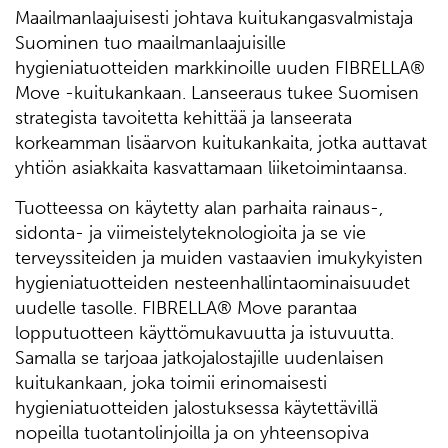
Maailmanlaajuisesti johtava kuitukangasvalmistaja
Suominen tuo maailmanlaajuisille
hygieniatuotteiden markkinoille uuden FIBRELLA®
Move -kuitukankaan. Lanseeraus tukee Suomisen
strategista tavoitetta kehittää ja lanseerata
korkeamman lisäarvon kuitukankaita, jotka auttavat
yhtiön asiakkaita kasvattamaan liiketoimintaansa.
Tuotteessa on käytetty alan parhaita rainaus-,
sidonta- ja viimeistelyteknologioita ja se vie
terveyssiteiden ja muiden vastaavien imukykyisten
hygieniatuotteiden nesteenhallintaominaisuudet
uudelle tasolle. FIBRELLA® Move parantaa
lopputuotteen käyttömukavuutta ja istuvuutta.
Samalla se tarjoaa jatkojalostajille uudenlaisen
kuitukankaan, joka toimii erinomaisesti
hygieniatuotteiden jalostuksessa käytettävillä
nopeilla tuotantolinjoilla ja on yhteensopiva