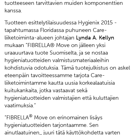
tuotteeseen tarvittavien muiden komponenttien
kanssa.
Tuotteen esittelytilaisuudessa Hygienix 2015 -
tapahtumassa Floridassa puhuneen Care-
liiketoiminta-alueen johtajan
Lynda A. Kellyn
mukaan ”FIBRELLA® Move on jälleen yksi
uraauurtava tuote Suomiselta, ja se nostaa
hygieniatuotteiden valmistusmateriaaleihin
kohdistuvia odotuksia. Tämä tuotejulkistus on askel
eteenpäin tavoitteessamme tarjota Care-
liiketoimintamme kautta uusia korkealaatuisia
kuitukankaita, jotka vastaavat sekä
hygieniatuotteiden valmistajien että kuluttajien
vaatimuksia.”
®
“FIBRELLA
Move on erinomainen lisäys
hygieniatuotteiden tarjontaamme. Sen
ainutlaatuinen,, juuri tätä käyttökohdetta varten