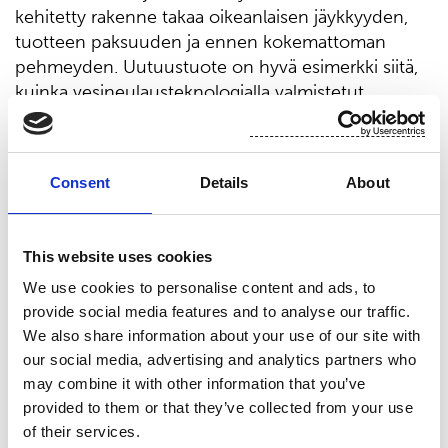
kehitetty rakenne takaa oikeanlaisen jäykkyyden,
tuotteen paksuuden ja ennen kokemattoman
pehmeyden. Uutuustuote on hyvä esimerkki siitä,
kuinka vesineulausteknologialla valmistetut
kuitukankaat erottavat meidät kilpailijoista.
Tuotteemme kyky kerätä nopeasti nestettä ja sen
ensiluokkainen peittokyky tekevät tästä
Consent
Details
About
tuotejulkistuksesta erittäin kiehtovan”, kertoo
tuotepäällikkö
Marjo Kuisma
.
Lisätietoja:
This website uses cookies
We use cookies to personalise content and ads, to
Tuotepäällikkö Marjo Kuisma, p. 050 385 6532,
provide social media features and to analyse our traffic.
hygiene@suominencorp.com
We also share information about your use of our site with
Suominen lyhyesti
our social media, advertising and analytics partners who
may combine it with other information that you’ve
Suominen valmistaa kuitukankaita rullatavarana
provided to them or that they’ve collected from your use
pyyhintä- ja hygieniatuotteisiin sekä
of their services.