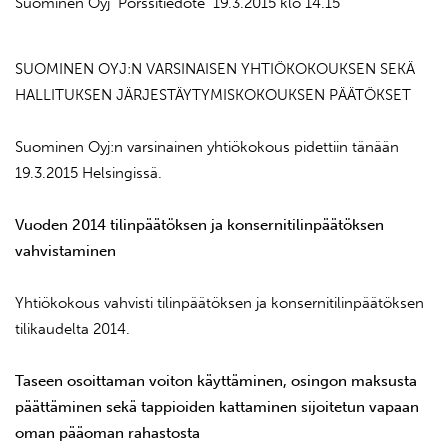
Suominen Oyj Pörssitiedote 19.3.2015 klo 14.15
SUOMINEN OYJ:N VARSINAISEN YHTIÖKOKOUKSEN SEKÄ
HALLITUKSEN JÄRJESTÄYTYMISKOKOUKSEN PÄÄTÖKSET
Suominen Oyj:n varsinainen yhtiökokous pidettiin tänään
19.3.2015 Helsingissä.
Vuoden 2014 tilinpäätöksen ja konsernitilinpäätöksen
vahvistaminen
Yhtiökokous vahvisti tilinpäätöksen ja konsernitilinpäätöksen
tilikaudelta 2014.
Taseen osoittaman voiton käyttäminen, osingon maksusta
päättäminen sekä tappioiden kattaminen sijoitetun vapaan
oman pääoman rahastosta