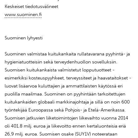
Keskeiset tiedotusvälineet
www.suominen.fi
Suominen lyhyesti
Suominen valmistaa kuitukankaita rullatavarana pyyhintä- ja
hygieniatuotteisiin sekä terveydenhuollon sovelluksiin.
Suomisen kuitukankaista valmistetut lopputuotteet -
esimerkiksi kosteuspyyhkeet, terveyssiteet ja haavataitokset -
luovat lisäarvoa kuluttajien ja ammattilaisten käytössä eri
puolilla maailmaa. Suominen on pyyhintään tarkoitettujen
kuitukankaiden globaali markkinajohtaja ja sillä on noin 600
työntekijää Euroopassa sekä Pohjois- ja Etelä-Amerikassa.
Suomisen jatkuvien liiketoimintojen liikevaihto vuonna 2014
oli 401,8 milj. euroa ja liikevoitto ennen kertaluonteisia eriä
26,9 milj. euroa. Suomisen osake (SUY1V) noteerataan