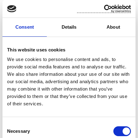
Tilintarkastajan valitseminen
Consent
Details
About
Yhtiön tilintarkastajaksi valittiin KHT-yhteisö Ernst & Young Oy
yhtiöjärjestyksen mukaiseksi toimikaudeksi. Ernst & Young Oy
on ilmoittanut nimeävänsä yhtiön päävastuulliseksi
This website uses cookies
tilintarkastajaksi KHT Kristina Sandinin. Päätös oli hallituksen
We use cookies to personalise content and ads, to
ehdotuksen ja tarkastusvaliokunnan suosituksen mukainen.
provide social media features and to analyse our traffic.
We also share information about your use of our site with
Hallituksen valtuuttaminen päättämään omien osakkeiden
our social media, advertising and analytics partners who
hankkimisesta
may combine it with other information that you’ve
provided to them or that they’ve collected from your use
Yhtiökokous päätti valtuuttaa hallituksen päättämään yhtiön
of their services.
omien osakkeiden hankkimisesta seuraavin ehdoin:
Consent
1. Hankittavien osakkeiden enimmäismäärä
Necessary
Selection