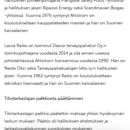
hallituksen puheenjohtajana Frangible Safety Posts -yhtiössä
ja hallituksen jäsen Ripasso Energy sekä Scandinavian Biogas
-yhtiöissä. Vuonna 1976 syntynyt Ahlström on
koulutukseltaan kauppatieteiden maisteri ja hän on Suomen
kansalainen.
Laura Raitio on toiminut Diacor terveyspalvelut Oy:n
toimitusjohtajana vuodesta 2014 ja sitä ennen useissa
johtotehtävissä Ahlstrom-konsernissa vuodesta 1990. Hän on
Neste Oilin sekä Terveyspalvelualojen liitto ry:n hallitusten
jäsen. Vuonna 1962 syntynyt Raitio on koulutukseltaan
tekniikan lisensiaatti ja hän on Suomen kansalainen.
Tilintarkastajan palkkiosta päättäminen
Tilintarkastajan palkkio päätettiin maksaa yhtiön hyväksymän
laskun mukaan. Päätös oli hallituksen ehdotuksen ja
tarkastusvaliokunnan suosituksen mukainen.