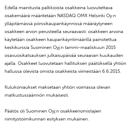
Edellä mainitusta palkkioista osakkeina luovutettava
osakemäärä määritetään NASDAQ OMX Helsinki Oy:n
ylläpitämässä pörssikaupankäynnissä määräytyneen
osakkeen arvon perusteella seuraavasti: osakkeen arvona
käytetään osakkeen kaupankäyntimäärillä painotettua
keskikurssia Suominen Oyj:n tammi-maaliskuun 2015
osavuosikatsauksen julkaisupäivää seuraavan kuukauden
ajalla. Osakkeet luovutetaan hallituksen päätöksellä yhtiön
hallussa olevista omista osakkeista viimeistään 6.6.2015.
Kulukorvaukset maksetaan yhtiön voimassa olevan
matkustussäännön mukaisesti.
Päätös oli Suominen Oyj:n osakkeenomistajien
nimitystoimikunnan esityksen mukainen.