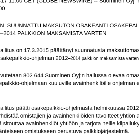
03-17 11:00 CET (GLOBE NEWSWIRE) -- Suominen Oyj P
00
:N SUUNNATTU MAKSUTON OSAKEANTI OSAKEPAL
–2014 PALKKION MAKSAMISTA VARTEN
allitus on 17.3.2015 päättänyt suunnatusta maksuttoma
sakepalkkio-ohjelman 2012
–
2014 palkkion maksamista varten
vutetaan 802 644 Suominen Oyj:n hallussa olevaa omaa
epalkkio-ohjelmaan kuuluville avainhenkilöille ohjelman 
allitus päätti osakepalkkio-ohjelmasta helmikuussa 201
yhdistää omistajien ja avainhenkilöiden tavoitteet yhtiön 
sitouttaa avainhenkilöt yhtiöön ja tarjota heille kilpailuk
änteiseen omistukseen perustuva palkkiojärjestelmä.