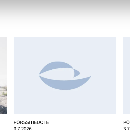
MAJOR SHAREHOLDER ANNOUNCEMENTS,
C
EUROPEAN REGULATORY NEWS
PÖRSSITIEDOTE
PÖ
9.7.2026
3.