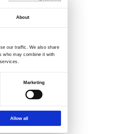
About
isiin sekä
se our traffic. We also share
uotteet –
ers who may combine it with
voa kuluttajien ja
 services.
koitettujen
Euroopassa sekä
ihto vuonna 2014
Marketing
roa. Suomisen
ää:
Allow all