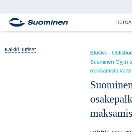
TIETOA
Kaikki uutiset
Etusivu
Uutishu
Suominen Oyj:n s
maksamista vart
Suominen
osakepal
maksamis