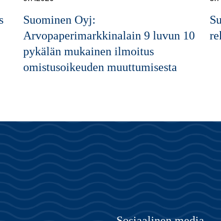
s
Suominen Oyj:
Su
Arvopaperimarkkinalain 9 luvun 10
re
pykälän mukainen ilmoitus
omistusoikeuden muuttumisesta
Sosiaalinen media