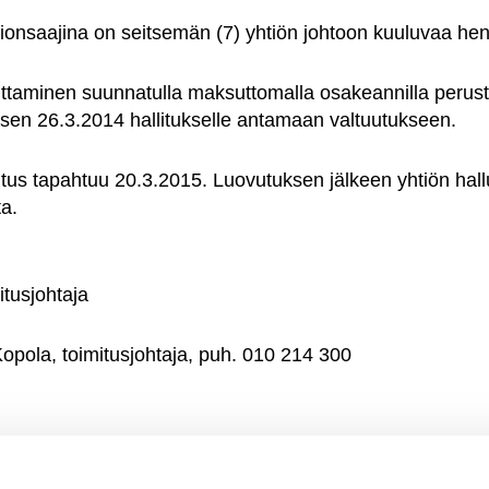
onsaajina on seitsemän (7) yhtiön johtoon kuuluvaa hen
ttaminen suunnatulla maksuttomalla osakeannilla peru
sen 26.3.2014 hallitukselle antamaan valtuutukseen.
us tapahtuu 20.3.2015. Luovutuksen jälkeen yhtiön hal
a.
itusjohtaja
Kopola, toimitusjohtaja, puh. 010 214 300
sinki Oy