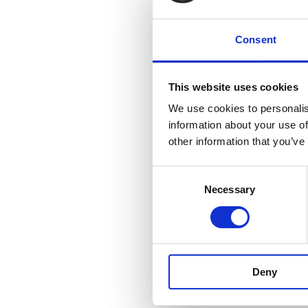
Keskeiset tiedotu
www.suominen.fi
Consent
Suominen lyhyest
This website uses cookies
Suominen valmista
We use cookies to personalis
terveydenhuollon 
information about your use of
esimerkiksi kosteu
other information that you’ve
ammattilaisten kä
kuitukankaiden gl
Consent
Pohjois- ja Etelä
Necessary
Selection
oli 401,8 milj. eu
osake (SUY1V) no
www.suominen.fi.
Deny