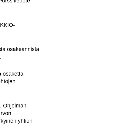
örssitiedote
KKIO-
sta osakeannista
.
 osaketta
ehtojen
2. Ohjelman
arvon
ykyinen yhtiön