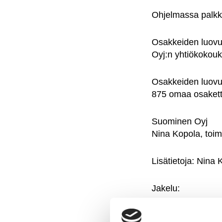
Ohjelmassa palkki
Osakkeiden luovu
Oyj:n yhtiökokouk
Osakkeiden luovut
875 omaa osakett
Suominen Oyj
Nina Kopola, toim
Lisätietoja: Nina 
Jakelu:
NASDAQ OMX Hel