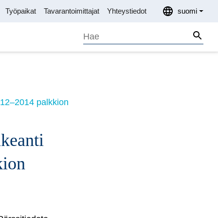
Työpaikat
Tavarantoimittajat
Yhteystiedot
suomi
Search
Sear
012–2014 palkkion
keanti
kion