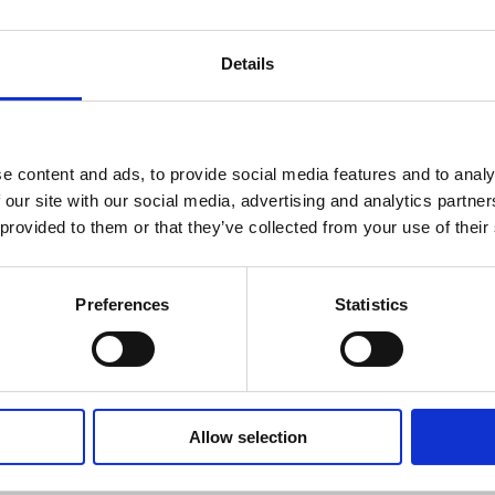
svälineet
Details
i
a kuitukankaita rullatavarana pyyhintä- ja hygieniatuotte
e content and ads, to provide social media features and to analy
sovelluksiin. Suomisen kuitukankaista valmistetut lopput
 our site with our social media, advertising and analytics partn
spyyhkeet, terveyssiteet ja haavataitokset - luovat lisäar
 provided to them or that they’ve collected from your use of their
ytössä eri puolilla maailmaa. Suominen on pyyhintään tar
obaali markkinajohtaja ja sillä on noin 600 työntekijää 
-Amerikassa. Suomisen jatkuvien liiketoimintojen liikeva
Preferences
Statistics
roa ja liikevoitto ennen kertaluonteisia eriä 26,9 milj. eu
teerataan NASDAQ OMX:n Helsingin pörssissä. Lue lis
Allow selection