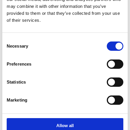
Oy:n ja Euroclear Finland Oy:n sääntöjen mukaisesti.
may combine it with other information that you’ve
provided to them or that they’ve collected from your use
3. Osakkeiden pitäminen, mitätöiminen ja luovutus
of their services.
Osakkeita hankitaan käytettäväksi yhtiön osakepohjaisiin
Consent
kannustinjärjestelmiin, hallituksen jäsenyyspalkkioiden
Necessary
Selection
maksamiseksi, vastikkeena liiketoimintaan liittyvissä
hankinnoissa tai yhtiöllä pidettäväksi, muutoin luovutettaviksi
tai mitätöitäviksi.
Preferences
4. Muut ehdot ja voimassaolo
Statistics
Hallitus päättää muista omien osakkeiden hankkimiseen
Marketing
liittyvistä ehdoista.
Hankkimisvaltuutus on voimassa 30.6.2016 saakka.
Allow all