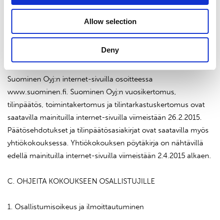
16. Kokouksen päättäminen
Allow selection
B. YHTIÖKOKOUSASIAKIRJAT
Deny
Edellä mainitut yhtiökokouksen asialistalla olevat
päätösehdotukset sekä tämä kokouskutsu ovat saatavilla
Suominen Oyj:n internet-sivuilla osoitteessa
www.suominen.fi. Suominen Oyj:n vuosikertomus,
tilinpäätös, toimintakertomus ja tilintarkastuskertomus ovat
saatavilla mainituilla internet-sivuilla viimeistään 26.2.2015.
Päätösehdotukset ja tilinpäätösasiakirjat ovat saatavilla myös
yhtiökokouksessa. Yhtiökokouksen pöytäkirja on nähtävillä
edellä mainituilla internet-sivuilla viimeistään 2.4.2015 alkaen.
C. OHJEITA KOKOUKSEEN OSALLISTUJILLE
1. Osallistumisoikeus ja ilmoittautuminen