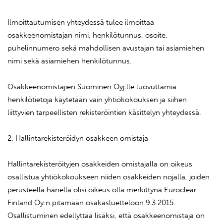
Ilmoittautumisen yhteydessä tulee ilmoittaa
osakkeenomistajan nimi, henkilötunnus, osoite,
puhelinnumero sekä mahdollisen avustajan tai asiamiehen
nimi sekä asiamiehen henkilötunnus.
Osakkeenomistajien Suominen Oyj:lle luovuttamia
henkilötietoja käytetään vain yhtiökokouksen ja siihen
liittyvien tarpeellisten rekisteröintien käsittelyn yhteydessä.
2. Hallintarekisteröidyn osakkeen omistaja
Hallintarekisteröityjen osakkeiden omistajalla on oikeus
osallistua yhtiökokoukseen niiden osakkeiden nojalla, joiden
perusteella hänellä olisi oikeus olla merkittynä Euroclear
Finland Oy:n pitämään osakasluetteloon 9.3.2015.
Osallistuminen edellyttää lisäksi, että osakkeenomistaja on