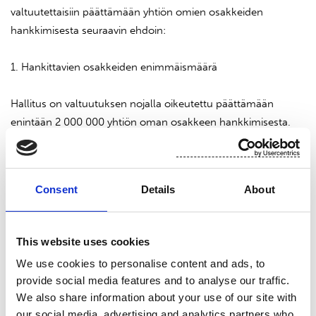
valtuutettaisiin päättämään yhtiön omien osakkeiden
hankkimisesta seuraavin ehdoin:
1. Hankittavien osakkeiden enimmäismäärä
Hallitus on valtuutuksen nojalla oikeutettu päättämään
enintään 2 000 000 yhtiön oman osakkeen hankkimisesta.
2. Suunnattu hankkiminen ja osakkeista maksettava vastike
Consent
Details
About
Omat osakkeet hankitaan muutoin kuin osakkeenomistajien
omistamien osakkeiden suhteessa yhtiön vapaalla omalla
pääomalla osakkeiden hankintahetken markkinahintaan
This website uses cookies
NASDAQ OMX Helsinki Oy:n säännellyllä markkinalla
We use cookies to personalise content and ads, to
järjestämässä kaupankäynnissä.
provide social media features and to analyse our traffic.
We also share information about your use of our site with
Osakkeet hankitaan ja maksetaan NASDAQ OMX Helsinki
our social media, advertising and analytics partners who