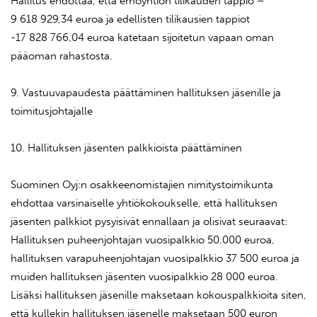
Hallitus ehdottaa, että emoyhtiön tilikauden tappio –
9 618 929,34 euroa ja edellisten tilikausien tappiot
-17 828 766,04 euroa katetaan sijoitetun vapaan oman
pääoman rahastosta.
9. Vastuuvapaudesta päättäminen hallituksen jäsenille ja
toimitusjohtajalle
10. Hallituksen jäsenten palkkioista päättäminen
Suominen Oyj:n osakkeenomistajien nimitystoimikunta
ehdottaa varsinaiselle yhtiökokoukselle, että hallituksen
jäsenten palkkiot pysyisivät ennallaan ja olisivat seuraavat:
Hallituksen puheenjohtajan vuosipalkkio 50.000 euroa,
hallituksen varapuheenjohtajan vuosipalkkio 37 500 euroa ja
muiden hallituksen jäsenten vuosipalkkio 28 000 euroa.
Lisäksi hallituksen jäsenille maksetaan kokouspalkkioita siten,
että kullekin hallituksen jäsenelle maksetaan 500 euron