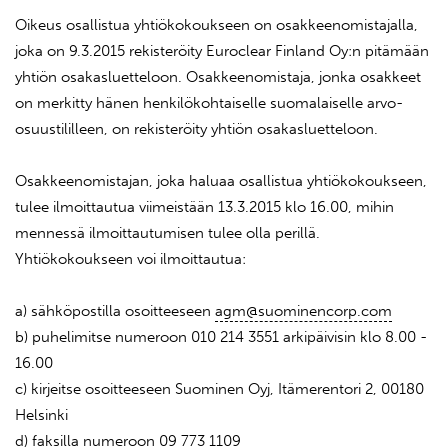
Oikeus osallistua yhtiökokoukseen on osakkeenomistajalla,
joka on 9.3.2015 rekisteröity Euroclear Finland Oy:n pitämään
yhtiön osakasluetteloon. Osakkeenomistaja, jonka osakkeet
on merkitty hänen henkilökohtaiselle suomalaiselle arvo-
osuustililleen, on rekisteröity yhtiön osakasluetteloon.
Osakkeenomistajan, joka haluaa osallistua yhtiökokoukseen,
tulee ilmoittautua viimeistään 13.3.2015 klo 16.00, mihin
mennessä ilmoittautumisen tulee olla perillä.
Yhtiökokoukseen voi ilmoittautua:
a) sähköpostilla osoitteeseen
agm@suominencorp.com
b) puhelimitse numeroon 010 214 3551 arkipäivisin klo 8.00 -
16.00
c) kirjeitse osoitteeseen Suominen Oyj, Itämerentori 2, 00180
Helsinki
d) faksilla numeroon 09 773 1109