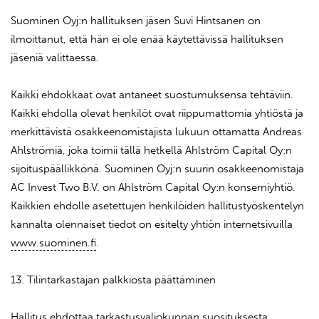
Suominen Oyj:n hallituksen jäsen Suvi Hintsanen on
ilmoittanut, että hän ei ole enää käytettävissä hallituksen
jäseniä valittaessa.
Kaikki ehdokkaat ovat antaneet suostumuksensa tehtäviin.
Kaikki ehdolla olevat henkilöt ovat riippumattomia yhtiöstä ja
merkittävistä osakkeenomistajista lukuun ottamatta Andreas
Ahlströmiä, joka toimii tällä hetkellä Ahlström Capital Oy:n
sijoituspäällikkönä. Suominen Oyj:n suurin osakkeenomistaja
AC Invest Two B.V. on Ahlström Capital Oy:n konserniyhtiö.
Kaikkien ehdolle asetettujen henkilöiden hallitustyöskentelyn
kannalta olennaiset tiedot on esitelty yhtiön internetsivuilla
www.suominen.fi
.
13. Tilintarkastajan palkkiosta päättäminen
Hallitus ehdottaa tarkastusvaliokunnan suosituksesta