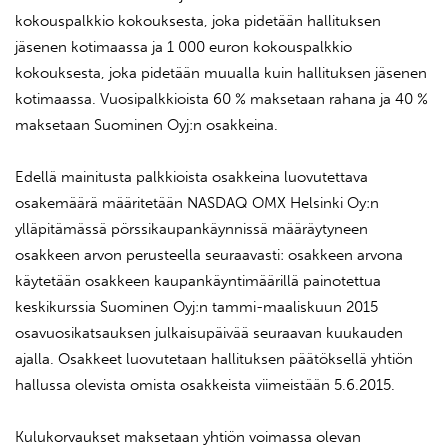
kokouspalkkio kokouksesta, joka pidetään hallituksen
jäsenen kotimaassa ja 1 000 euron kokouspalkkio
kokouksesta, joka pidetään muualla kuin hallituksen jäsenen
kotimaassa. Vuosipalkkioista 60 % maksetaan rahana ja 40 %
maksetaan Suominen Oyj:n osakkeina.
Edellä mainitusta palkkioista osakkeina luovutettava
osakemäärä määritetään NASDAQ OMX Helsinki Oy:n
ylläpitämässä pörssikaupankäynnissä määräytyneen
osakkeen arvon perusteella seuraavasti: osakkeen arvona
käytetään osakkeen kaupankäyntimäärillä painotettua
keskikurssia Suominen Oyj:n tammi-maaliskuun 2015
osavuosikatsauksen julkaisupäivää seuraavan kuukauden
ajalla. Osakkeet luovutetaan hallituksen päätöksellä yhtiön
hallussa olevista omista osakkeista viimeistään 5.6.2015.
Kulukorvaukset maksetaan yhtiön voimassa olevan