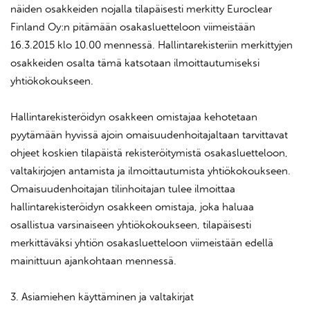
näiden osakkeiden nojalla tilapäisesti merkitty Euroclear
Finland Oy:n pitämään osakasluetteloon viimeistään
16.3.2015 klo 10.00 mennessä. Hallintarekisteriin merkittyjen
osakkeiden osalta tämä katsotaan ilmoittautumiseksi
yhtiökokoukseen.
Hallintarekisteröidyn osakkeen omistajaa kehotetaan
pyytämään hyvissä ajoin omaisuudenhoitajaltaan tarvittavat
ohjeet koskien tilapäistä rekisteröitymistä osakasluetteloon,
valtakirjojen antamista ja ilmoittautumista yhtiökokoukseen.
Omaisuudenhoitajan tilinhoitajan tulee ilmoittaa
hallintarekisteröidyn osakkeen omistaja, joka haluaa
osallistua varsinaiseen yhtiökokoukseen, tilapäisesti
merkittäväksi yhtiön osakasluetteloon viimeistään edellä
mainittuun ajankohtaan mennessä.
3. Asiamiehen käyttäminen ja valtakirjat