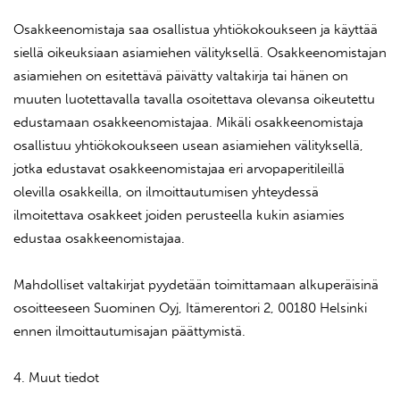
Osakkeenomistaja saa osallistua yhtiökokoukseen ja käyttää
siellä oikeuksiaan asiamiehen välityksellä. Osakkeenomistajan
asiamiehen on esitettävä päivätty valtakirja tai hänen on
muuten luotettavalla tavalla osoitettava olevansa oikeutettu
edustamaan osakkeenomistajaa. Mikäli osakkeenomistaja
osallistuu yhtiökokoukseen usean asiamiehen välityksellä,
jotka edustavat osakkeenomistajaa eri arvopaperitileillä
olevilla osakkeilla, on ilmoittautumisen yhteydessä
ilmoitettava osakkeet joiden perusteella kukin asiamies
edustaa osakkeenomistajaa.
Mahdolliset valtakirjat pyydetään toimittamaan alkuperäisinä
osoitteeseen Suominen Oyj, Itämerentori 2, 00180 Helsinki
ennen ilmoittautumisajan päättymistä.
4. Muut tiedot