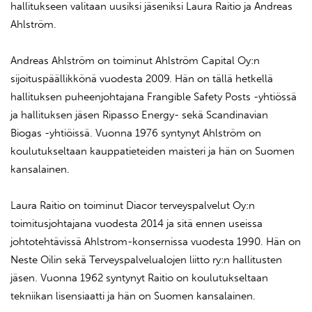
hallitukseen valitaan uusiksi jäseniksi Laura Raitio ja Andreas
Ahlström.
Andreas Ahlström on toiminut Ahlström Capital Oy:n
sijoituspäällikkönä vuodesta 2009. Hän on tällä hetkellä
hallituksen puheenjohtajana Frangible Safety Posts -yhtiössä
ja hallituksen jäsen Ripasso Energy- sekä Scandinavian
Biogas -yhtiöissä. Vuonna 1976 syntynyt Ahlström on
koulutukseltaan kauppatieteiden maisteri ja hän on Suomen
kansalainen.
Laura Raitio on toiminut Diacor terveyspalvelut Oy:n
toimitusjohtajana vuodesta 2014 ja sitä ennen useissa
johtotehtävissä Ahlstrom-konsernissa vuodesta 1990. Hän on
Neste Oilin sekä Terveyspalvelualojen liitto ry:n hallitusten
jäsen. Vuonna 1962 syntynyt Raitio on koulutukseltaan
tekniikan lisensiaatti ja hän on Suomen kansalainen.