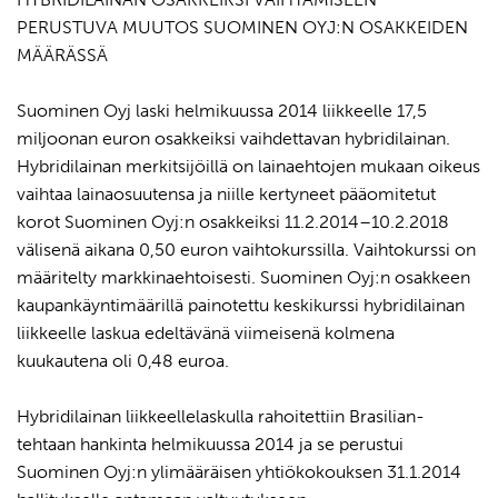
PERUSTUVA MUUTOS SUOMINEN OYJ:N OSAKKEIDEN
MÄÄRÄSSÄ
Suominen Oyj laski helmikuussa 2014 liikkeelle 17,5
miljoonan euron osakkeiksi vaihdettavan hybridilainan.
Hybridilainan merkitsijöillä on lainaehtojen mukaan oikeus
vaihtaa lainaosuutensa ja niille kertyneet pääomitetut
korot Suominen Oyj:n osakkeiksi 11.2.2014–10.2.2018
välisenä aikana 0,50 euron vaihtokurssilla. Vaihtokurssi on
määritelty markkinaehtoisesti. Suominen Oyj:n osakkeen
kaupankäyntimäärillä painotettu keskikurssi hybridilainan
liikkeelle laskua edeltävänä viimeisenä kolmena
kuukautena oli 0,48 euroa.
Hybridilainan liikkeellelaskulla rahoitettiin Brasilian-
tehtaan hankinta helmikuussa 2014 ja se perustui
Suominen Oyj:n ylimääräisen yhtiökokouksen 31.1.2014