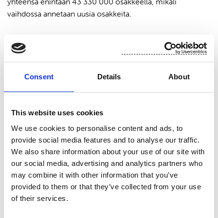
yhteensä enintään 43 330 000 osakkeella, mikäli
vaihdossa annetaan uusia osakkeita.
Suominen Oyj
Nina Kopola, toimitusjohtaja
Lisätietoja: Nina Kopola, toimitusjohtaja, puh. 010 214 300
Consent
Details
About
Jakelu:
NASDAQ OMX Helsinki Oy
This website uses cookies
Keskeiset tiedotusvälineet
We use cookies to personalise content and ads, to
http://www.suominen.fi/
provide social media features and to analyse our traffic.
We also share information about your use of our site with
our social media, advertising and analytics partners who
Suominen lyhyesti
may combine it with other information that you’ve
provided to them or that they’ve collected from your use
Suominen valmistaa kuitukankaita rullatavarana pyyhintä-
of their services.
ja hygieniatuotteisiin sekä terveydenhuollon sovelluksiin.