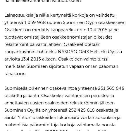
hallitukselle antamaan valtuutukseen.
Lainaosuuksia ja niille kertyneitä korkoja on vaihdettu
yhteensä 1 059 968 uuteen Suominen Oyj:n osakkeeseen.
Osakkeet on merkitty kaupparekisteriin 10.4.2015 ja ne
tuottavat omistajilleen osakkeenomistajan oikeudet
rekisteröintipäivästä lähtien. Osakkeet otetaan
kaupankäynnin kohteeksi NASDAQ OMX Helsinki Oy:ssä
arviolta 13.4.2015 alkaen. Osakkeiden vaihtokurssi
merkitään Suomisen sijoitetun vapaan oman pääoman
rahastoon.
Suomisella oli ennen osakevaihtoa yhteensä 251 365 648
osaketta ja ääntä. Osakkeiksi vaihtamisen perusteella
annettavien uusien osakkeiden rekisteröinnin jälkeen
Suominen Oyj:llä on yhteensä 252 425 616 osaketta ja
ääntä. Yhtiön osakkeiden lukumäärä voi lainaosuuksia ja
mahdollisia pääomitettuja korkoja vaihtamalla nousta