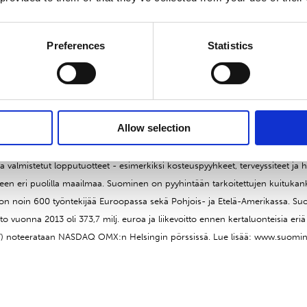
 Oy
Preferences
Statistics
et
Allow selection
ukankaita rullatavarana pyyhintä- ja hygieniatuotteisiin sekä terveydenhuoll
 valmistetut lopputuotteet - esimerkiksi kosteuspyyhkeet, terveyssiteet ja h
rkeen eri puolilla maailmaa. Suominen on pyyhintään tarkoitettujen kuitukan
ä on noin 600 työntekijää Euroopassa sekä Pohjois- ja Etelä-Amerikassa. Su
hto vuonna 2013 oli 373,7 milj. euroa ja liikevoitto ennen kertaluonteisia eriä
 noteerataan NASDAQ OMX:n Helsingin pörssissä. Lue lisää: www.suomine