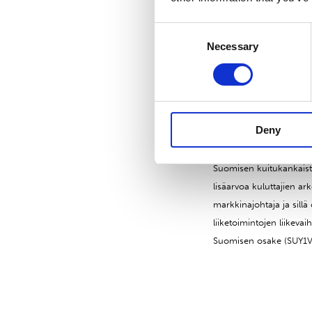
Jakelu:
Consent
NASDAQ OMX Helsinki
Necessary
Selection
Keskeiset tiedotusväline
www.suominen.fi
Suominen lyhyesti
Deny
Suominen valmistaa kuit
Suomisen kuitukankaista
lisäarvoa kuluttajien a
markkinajohtaja ja sill
liiketoimintojen liikevai
Suomisen osake (SUY1V)