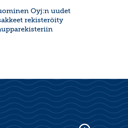
uominen Oyj:n uudet
sakkeet rekisteröity
aupparekisteriin