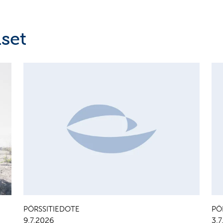
set
MAJOR SHAREHOLDER ANNOUNCEMENTS, EUROPEAN
C
REGULATORY NEWS
R
PÖRSSITIEDOTE
PÖ
9.7.2026
3.