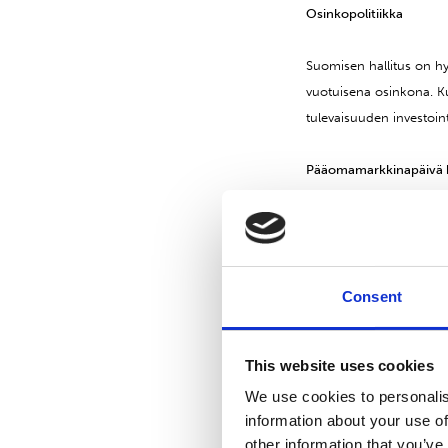
Osinkopolitiikka
Suomisen hallitus on hy
vuotuisena osinkona. K
tulevaisuuden investoin
Pääomamarkkinapäivä k
Suominen järjestää analy
17 Helsingissä. Tilaisu
tilaisuuteen on julkais
Consent
Eeva Oinoselle,
eeva.o
Suominen Oyj
This website uses cookies
Nina Kopola, toimitusjo
We use cookies to personalis
information about your use of
Lisätietoja: Nina Kopola
other information that you’ve