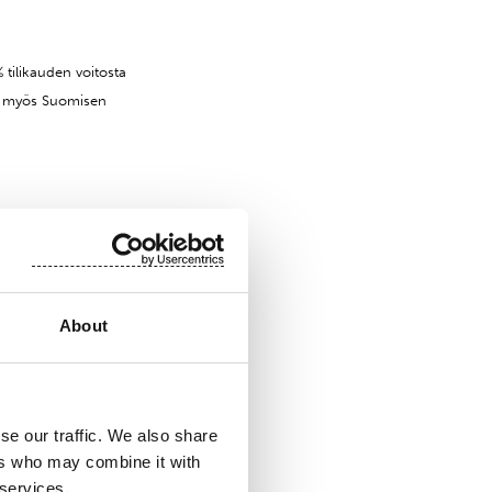
 tilikauden voitosta
on myös Suomisen
ona 12.11.2014 klo 12 -
5 – 2017. Kutsu
ettämällä sähköpostia
About
se our traffic. We also share
ers who may combine it with
 services.