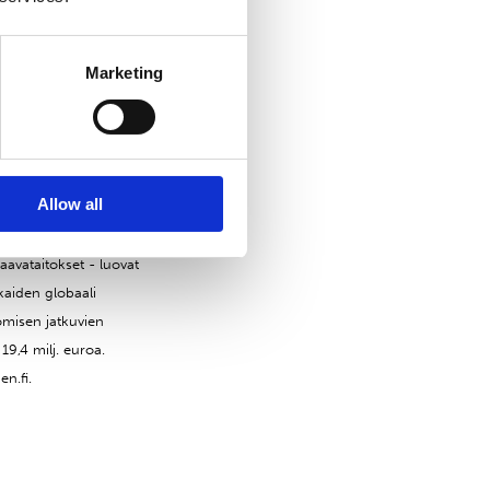
Marketing
Allow all
on sovelluksiin.
aavataitokset - luovat
kaiden globaali
omisen jatkuvien
 19,4 milj. euroa.
n.fi.