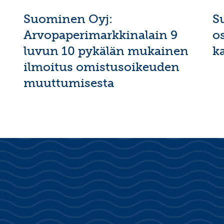
Suominen Oyj:
S
Arvopaperimarkkinalain 9
o
luvun 10 pykälän mukainen
k
ilmoitus omistusoikeuden
muuttumisesta