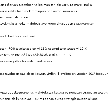
an lisäarvon tuotteiden valikoiman tarkoin valituilla markkinoilla
i avainasiakkaitaan molemminpuolisen arvon luomiseksi
uaan kysyntälähtöisesti
a kyvykkyyksiä, jotka mahdollistavat tuotejohtajuuden saavuttamisen.
oudelliset tavoitteet ovat:
ton (ROI) tavoitetaso on yli 12 % (aiempi tavoitetaso yli 10 %).
voiteltu vaihteluväli on pääsääntöisesti 40 – 80 %
n kasvu ylittää toimialan keskiarvon.
taa tavoitteen mukaisen kasvun, yhtiön liikevaihto on vuoden 2017 loppu
utettu uudelleenrahoitus mahdollistaa kasvua painottavan strategian toteu
svuhankkeisiin noin 30 – 50 miljoonaa euroa strategiakauden aikana.