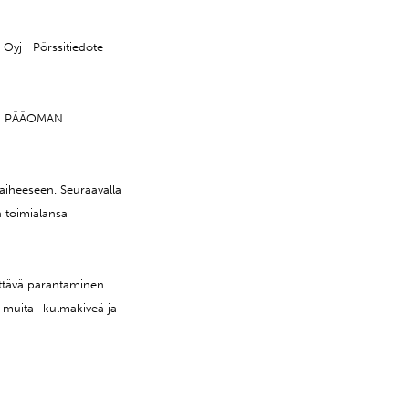
Oyj Pörssitiedote
UN PÄÄOMAN
aiheeseen. Seuraavalla
n toimialansa
ttävä parantaminen
 muita -kulmakiveä ja