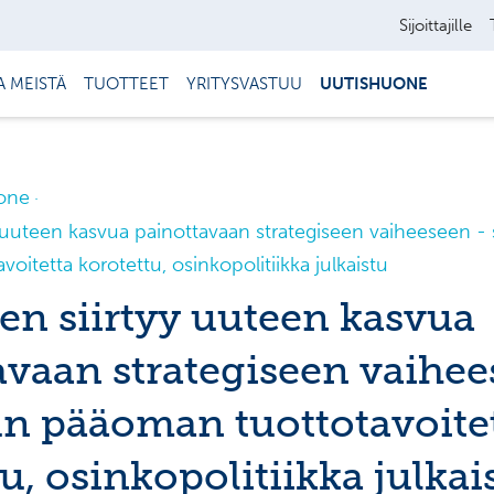
Sijoittajille
A MEISTÄ
TUOTTEET
YRITYSVASTUU
UUTISHUONE
one
uuteen kasvua painottavaan strategiseen vaiheeseen - s
oitetta korotettu, osinkopolitiikka julkaistu
n siirtyy uuteen kasvua
avaan strategiseen vaihee
tun pääoman tuottotavoite
u, osinkopolitiikka julkai