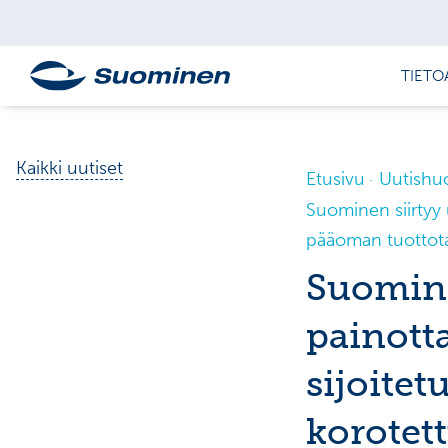
TIETO
Kaikki uutiset
Etusivu
Uutishu
Suominen siirtyy 
pääoman tuottotav
Suomine
painott
sijoite
korotett