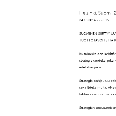
Helsinki, Suomi
24.10.2014 klo 8.15
SUOMINEN SIIRTYY U
TUOTTOTAVOITETTA K
Kuitukankaiden kehittäm
strategiakaudella, joka
edelläkävijäksi.
Strategia pohjautuu ed
sekä Edellä muita. Alk
tähtää kasvuun, markki
Strategian toteutumise