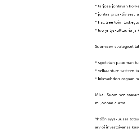
* tarjoaa johtavan korke
* johtaa proaktiivisest
* hallitsee toimitusketj
* luo yrityskulttuuria j
Suomisen strategiset tal
* sijoitetun pääoman tuo
* velkaantumisasteen ta
* liikevaihdon orgaanine
Mikäli Suominen saavut
miljoonaa euroa.
Yhtiön syyskuussa tote
arvioi investoivansa ka