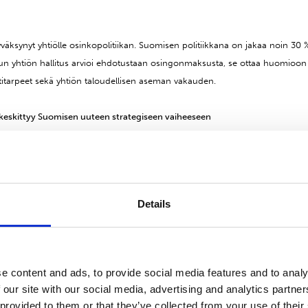
väksynyt yhtiölle osinkopolitiikan. Suomisen politiikkana on jakaa noin 30 %
un yhtiön hallitus arvioi ehdotustaan osingonmaksusta, se ottaa huomio
titarpeet sekä yhtiön taloudellisen aseman vakauden.
eskittyy Suomisen uuteen strategiseen vaiheeseen
ytikoille ja institutionaalisille sijoittajille pääomamarkkinapäivän keskiviikk
us on englanninkielinen ja sen teemana on Suomisen strategia kaudelle 201
tu pörssitiedotteena 2.10.2014. Pääomamarkkinapäivään voi ilmoittautua läh
Details
inonen@suominencorp.com
, maanantaihin 3.11.2014 mennessä.
htaja
e content and ads, to provide social media features and to analy
 our site with our social media, advertising and analytics partn
, toimitusjohtaja, puh. 010 214 300
 provided to them or that they’ve collected from your use of their