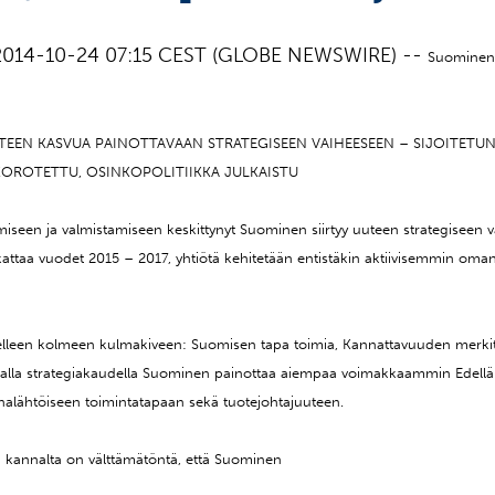
, 2014-10-24 07:15 CEST (GLOBE NEWSWIRE) --
Suominen 
UTEEN KASVUA PAINOTTAVAAN STRATEGISEEN VAIHEESEEN – SIJOITET
OROTETTU, OSINKOPOLITIIKKA JULKAISTU
iseen ja valmistamiseen keskittynyt Suominen siirtyy uuteen strategiseen v
 kattaa vuodet 2015 – 2017, yhtiötä kehitetään entistäkin aktiivisemmin oma
elleen kolmeen kulmakiveen: Suomisen tapa toimia, Kannattavuuden merki
avalla strategiakaudella Suominen painottaa aiempaa voimakkaammin Edellä
nalähtöiseen toimintatapaan sekä tuotejohtajuuteen.
n kannalta on välttämätöntä, että Suominen