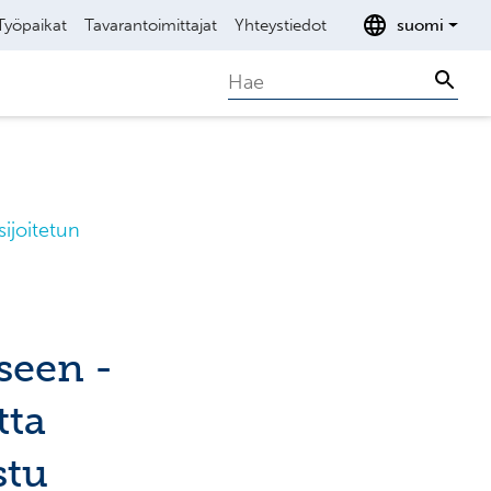
Työpaikat
Tavarantoimittajat
Yhteystiedot
suomi
Search
Sear
ijoitetun
seen -
tta
stu