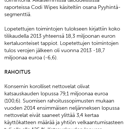
toimintona. Aikaisemmissa taloudellisissa
raporteissa Codi Wipes käsiteltiin osana Pyyhintä-
segmenttiä.
Lopetettujen toimintojen tulokseen kirjattiin koko
tilikaudella 2013 yhteensä 18,3 miljoonan euron
kertaluonteiset tappiot. Lopetettujen toimintojen
tulos verojen jälkeen oli vuonna 2013 -18,7
miljoonaa euroa (-6,6).
RAHOITUS
Konsernin korolliset nettovelat olivat
katsauskauden lopussa 79,1 miljoonaa euroa
(100,6). Suomisen rahoitussopimusten mukaan
vuoden 2014 ensimmäisen neljänneksen lopussa
nettovelat eivät saaneet ylittää 3,4 kertaa
käyttökatteen määrää ja yhtiön velkaantumisasteen