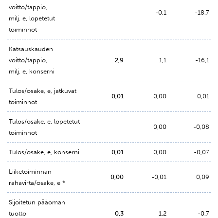
voitto/tappio,
-0,1
-18,7
milj. e, lopetetut
toiminnot
Katsauskauden
voitto/tappio,
2,9
1,1
-16,1
milj. e, konserni
Tulos/osake, e, jatkuvat
0,01
0,00
0,01
toiminnot
Tulos/osake, e, lopetetut
0,00
-0,08
toiminnot
Tulos/osake, e, konserni
0,01
0,00
-0,07
Liiketoiminnan
0,00
-0,01
0,09
rahavirta/osake, e *
Sijoitetun pääoman
tuotto
0,3
1,2
-0,7