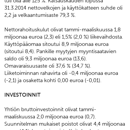
tuli olla alle 125 %. Katsauskauden lopussa
31.3.2014 nettovelkojen ja käyttökatteen suhde oli
2,2 ja velkaantumisaste 79,3 %.
Nettorahoituskulut olivat tammi-maaliskuussa 1,8
miljoonaa euroa (2,3) eli 1,5% (2,0 %) liikevaihdosta.
Käyttöpääomaa sitoutui 8,9 miljoonaa euroa
(sitoutui 8,4). Pankille myytyjen myyntisaatavien
saldo oli 9,3 miljoonaa euroa (13,6).
Omavaraisuusaste oli 37,6 % (34,7 %).
Liiketoiminnan rahavirta oli -0,4 miljoonaa euroa
(-2,1) ja osaketta kohti 0,00 euroa (-0,01).
INVESTOINNIT
Yhtiön bruttoinvestoinnit olivat tammi-
maaliskuussa 2,0 miljoonaa euroa (0,7).
Suunnitelman mukaiset poistot olivat 4,4 miljoonaa