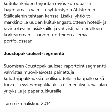
kuitukankaiden tarjontaa myös Euroopassa
laajentamalla valmistusyhteistyötä Ahlstromin
Ställdalenin tehtaan kanssa. Lisäksi yhtiö toi
markkinoille uuden kuitukangastuotteen hotelli- ja
ravintola-alan asiakkaille ja vahvisti näin edelleen
korkeamman lisäarvon tuotteiden asemaa
portfoliossaan.
Joustopakkaukset-segmentti
Suomisen Joustopakkaukset-raportointisegmentti
valmistaa muovikalvosta painettuja
kuluttajapakkauksia teollisuudelle ja kaupalle sekä
turva- ja systeemipakkauksia esimerkiksi turva-alan
yrityksille ja paperitukkureille.
Tammi-maaliskuu 2014