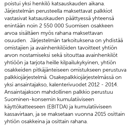
poistui yksi henkilö katsauskauden aikana.
Järjestelmän perusteella maksettavat palkkiot
vastasivat katsauskauden päättyessä yhteensä
enintään noin 2 550 000 Suomisen osakkeen
arvoa sisältäen myös rahana maksettavan
osuuden. Järjestelmän tarkoituksena on yhdistää
omistajien ja avainhenkilöiden tavoitteet yhtiön
arvon nostamiseksi sekä sitouttaa avainhenkilöt
yhtiöön ja tarjota heille kilpailukykyinen, yhtiön
osakkeiden pitkäjänteiseen omistukseen perustuva
palkkiojärjestelmä. Osakepalkkiojärjestelmässä on
yksi ansaintajakso, kalenterivuodet 2012 - 2014.
Ansaintajakson mahdollinen palkkio perustuu
Suominen-konsernin kumulatiiviseen
käyttökatteeseen (EBITDA) ja kumulatiiviseen
kassavirtaan, ja se maksetaan vuonna 2015 osittain
yhtiön osakkeina ja osittain rahana.