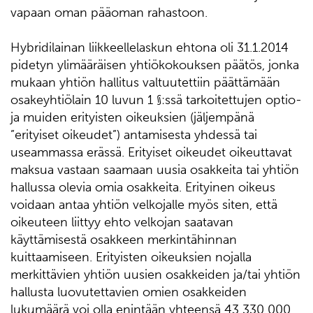
vapaan oman pääoman rahastoon.
Hybridilainan liikkeellelaskun ehtona oli 31.1.2014
pidetyn ylimääräisen yhtiökokouksen päätös, jonka
mukaan yhtiön hallitus valtuutettiin päättämään
osakeyhtiölain 10 luvun 1 §:ssä tarkoitettujen optio-
ja muiden erityisten oikeuksien (jäljempänä
”erityiset oikeudet”) antamisesta yhdessä tai
useammassa erässä. Erityiset oikeudet oikeuttavat
maksua vastaan saamaan uusia osakkeita tai yhtiön
hallussa olevia omia osakkeita. Erityinen oikeus
voidaan antaa yhtiön velkojalle myös siten, että
oikeuteen liittyy ehto velkojan saatavan
käyttämisestä osakkeen merkintähinnan
kuittaamiseen. Erityisten oikeuksien nojalla
merkittävien yhtiön uusien osakkeiden ja/tai yhtiön
hallusta luovutettavien omien osakkeiden
lukumäärä voi olla enintään yhteensä 43 330 000