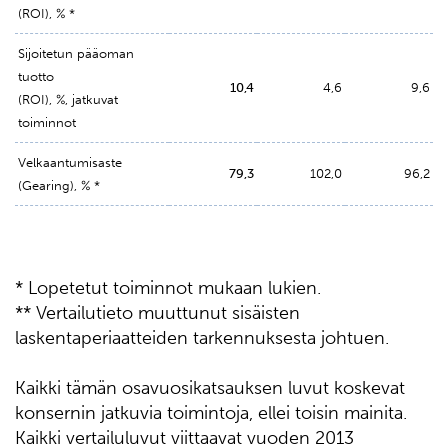
(ROI), % *
Sijoitetun pääoman
tuotto
10,4
4,6
9,6
(ROI), %, jatkuvat
toiminnot
Velkaantumisaste
79,3
102,0
96,2
(Gearing), % *
* Lopetetut toiminnot mukaan lukien.
** Vertailutieto muuttunut sisäisten
laskentaperiaatteiden tarkennuksesta johtuen.
Kaikki tämän osavuosikatsauksen luvut koskevat
konsernin jatkuvia toimintoja, ellei toisin mainita.
Kaikki vertailuluvut viittaavat vuoden 2013