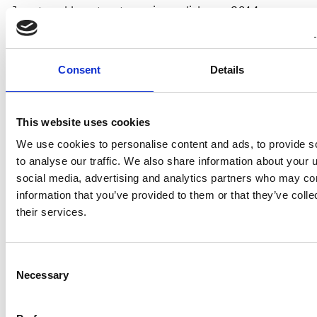
Joustopakkausten tammi-maaliskuun 2014
liikevaihto oli 15,8 miljoonaa euroa (14,4), ja se
kasvoi 10 % vertailukaudesta. Segmentin osuus
koko konsernin liikevaihdosta oli 14 %. Hygienia- ja
Consent
Details
elintarvikepakkausten osuus liikevaihdosta nousi 74
%:iin. Kaupan pakkausten sekä turva- ja
systeemipakkausten osuus laski vertailukaudesta.
This website uses cookies
Segmentin liikevoitto nousi positiiviseksi 0,4
We use cookies to personalise content and ads, to provide s
miljoonaan euroon (0,0). Katsauskaudella ei
to analyse our traffic. We also share information about your u
raportoitu kertaluonteisia eriä.
social media, advertising and analytics partners who may com
information that you’ve provided to them or that they’ve coll
Joustopakkaukset-segmentin liikevaihto parani
their services.
vertailukaudesta kaikissa tuoteryhmissä. Myynti
kehittyi erityisen hyvin Venäjällä. Hyvä
kustannusten hallinta paransi liikevoittoa.
Consent
Vuodenvaihteessa toteutettujen tehostamistoimien
Necessary
Selection
vaikutukset eivät vielä ensimmäisellä
vuosineljänneksellä näkyneet segmentin