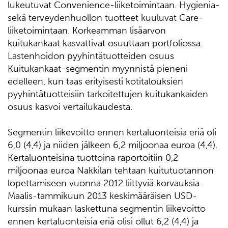
lukeutuvat Convenience-liiketoimintaan. Hygienia-
sekä terveydenhuollon tuotteet kuuluvat Care-
liiketoimintaan. Korkeamman lisäarvon
kuitukankaat kasvattivat osuuttaan portfoliossa.
Lastenhoidon pyyhintätuotteiden osuus
Kuitukankaat-segmentin myynnistä pieneni
edelleen, kun taas erityisesti kotitalouksien
pyyhintätuotteisiin tarkoitettujen kuitukankaiden
osuus kasvoi vertailukaudesta.
Segmentin liikevoitto ennen kertaluonteisia eriä oli
6,0 (4,4) ja niiden jälkeen 6,2 miljoonaa euroa (4,4).
Kertaluonteisina tuottoina raportoitiin 0,2
miljoonaa euroa Nakkilan tehtaan kuitutuotannon
lopettamiseen vuonna 2012 liittyviä korvauksia.
Maalis-tammikuun 2013 keskimääräisen USD-
kurssin mukaan laskettuna segmentin liikevoitto
ennen kertaluonteisia eriä olisi ollut 6,2 (4,4) ja