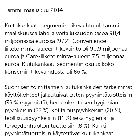
Tammi-maaliskuu 2014
Kuitukankaat -segmentin liikevaihto oli tammi-
maaliskuussa lähellä vertailukauden tasoa 98,4
miljoonassa eurossa (97,2). Convenience-
liiketoiminta-alueen liikevaihto oli 90,9 miljoonaa
euroa ja Care-liiketoiminta-alueen 7,5 miljoonaa
euroa. Kuitukankaat-segmentin osuus koko
konsernin liikevaihdosta oli 86 %.
Suomisen toimittamien kuitukankaiden tärkeimmät
käyttökohteet jakautuivat lasten pyyhintätuotteisiin
(39 % myynnistä), henkilökohtaisen hygienian
pyyhkeisiin (22 %), kotitalouspyyhkeisiin (20 %),
teollisuuspyyhkeisiin (11 %) sekä hygienia- ja
terveydenhuollon tuotteisiin (8 %). Kaikki
pyyhintätuotteisiin käytettävät kuitukankaat