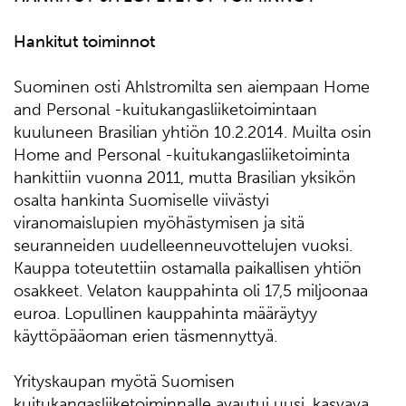
Hankitut toiminnot
Suominen osti Ahlstromilta sen aiempaan Home
and Personal -kuitukangasliiketoimintaan
kuuluneen Brasilian yhtiön 10.2.2014. Muilta osin
Home and Personal -kuitukangasliiketoiminta
hankittiin vuonna 2011, mutta Brasilian yksikön
osalta hankinta Suomiselle viivästyi
viranomaislupien myöhästymisen ja sitä
seuranneiden uudelleenneuvottelujen vuoksi.
Kauppa toteutettiin ostamalla paikallisen yhtiön
osakkeet. Velaton kauppahinta oli 17,5 miljoonaa
euroa. Lopullinen kauppahinta määräytyy
käyttöpääoman erien täsmennyttyä.
Yrityskaupan myötä Suomisen
kuitukangasliiketoiminnalle avautui uusi, kasvava