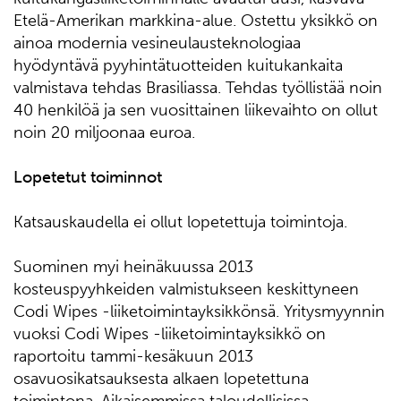
Etelä-Amerikan markkina-alue. Ostettu yksikkö on
ainoa modernia vesineulausteknologiaa
hyödyntävä pyyhintätuotteiden kuitukankaita
valmistava tehdas Brasiliassa. Tehdas työllistää noin
40 henkilöä ja sen vuosittainen liikevaihto on ollut
noin 20 miljoonaa euroa.
Lopetetut toiminnot
Katsauskaudella ei ollut lopetettuja toimintoja.
Suominen myi heinäkuussa 2013
kosteuspyyhkeiden valmistukseen keskittyneen
Codi Wipes -liiketoimintayksikkönsä. Yritysmyynnin
vuoksi Codi Wipes -liiketoimintayksikkö on
raportoitu tammi-kesäkuun 2013
osavuosikatsauksesta alkaen lopetettuna