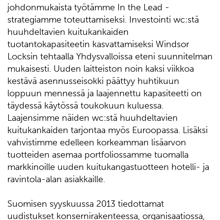
johdonmukaista työtämme In the Lead -
strategiamme toteuttamiseksi. Investointi wc:stä
huuhdeltavien kuitukankaiden
tuotantokapasiteetin kasvattamiseksi Windsor
Locksin tehtaalla Yhdysvalloissa eteni suunnitelman
mukaisesti. Uuden laitteiston noin kaksi viikkoa
kestävä asennusseisokki päättyy huhtikuun
loppuun mennessä ja laajennettu kapasiteetti on
täydessä käytössä toukokuun kuluessa.
Laajensimme näiden wc:stä huuhdeltavien
kuitukankaiden tarjontaa myös Euroopassa. Lisäksi
vahvistimme edelleen korkeamman lisäarvon
tuotteiden asemaa portfoliossamme tuomalla
markkinoille uuden kuitukangastuotteen hotelli- ja
ravintola-alan asiakkaille.
Suomisen syyskuussa 2013 tiedottamat
uudistukset konsernirakenteessa, organisaatiossa,