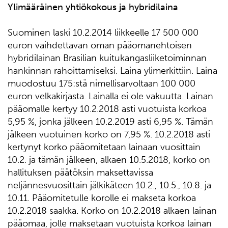
Ylimääräinen yhtiökokous ja hybridilaina
Suominen laski 10.2.2014 liikkeelle 17 500 000
euron vaihdettavan oman pääomanehtoisen
hybridilainan Brasilian kuitukangasliiketoiminnan
hankinnan rahoittamiseksi. Laina ylimerkittiin. Laina
muodostuu 175:stä nimellisarvoltaan 100 000
euron velkakirjasta. Lainalla ei ole vakuutta. Lainan
pääomalle kertyy 10.2.2018 asti vuotuista korkoa
5,95 %, jonka jälkeen 10.2.2019 asti 6,95 %. Tämän
jälkeen vuotuinen korko on 7,95 %. 10.2.2018 asti
kertynyt korko pääomitetaan lainaan vuosittain
10.2. ja tämän jälkeen, alkaen 10.5.2018, korko on
hallituksen päätöksin maksettavissa
neljännesvuosittain jälkikäteen 10.2., 10.5., 10.8. ja
10.11. Pääomitetulle korolle ei makseta korkoa
10.2.2018 saakka. Korko on 10.2.2018 alkaen lainan
pääomaa, jolle maksetaan vuotuista korkoa lainan