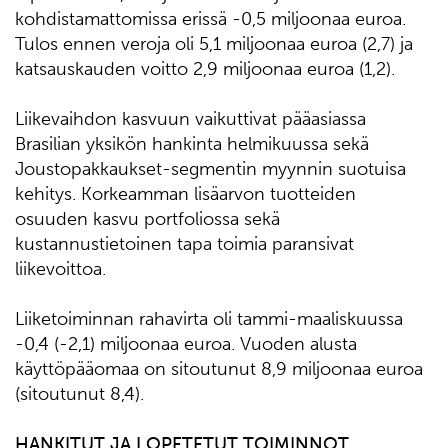
kohdistamattomissa erissä -0,5 miljoonaa euroa.
Tulos ennen veroja oli 5,1 miljoonaa euroa (2,7) ja
katsauskauden voitto 2,9 miljoonaa euroa (1,2).
Liikevaihdon kasvuun vaikuttivat pääasiassa
Brasilian yksikön hankinta helmikuussa sekä
Joustopakkaukset-segmentin myynnin suotuisa
kehitys. Korkeamman lisäarvon tuotteiden
osuuden kasvu portfoliossa sekä
kustannustietoinen tapa toimia paransivat
liikevoittoa.
Liiketoiminnan rahavirta oli tammi-maaliskuussa
-0,4 (-2,1) miljoonaa euroa. Vuoden alusta
käyttöpääomaa on sitoutunut 8,9 miljoonaa euroa
(sitoutunut 8,4).
HANKITUT JA LOPETETUT TOIMINNOT