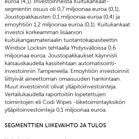
euroa (4,1). Investoinneista Kuitukankaat-
segmentin osuus oli 0,7 miljoonaa euroa (0,1),
Joustopakkausten 0,1 miljoonaa euroa (0,4) ja
emoyhtiön 1,2 miljoonaa euroa (0,1). Kuitukankaat
investoi korkeamman lisäarvon
kuitukangasmateriaalin tuotantokapasiteettin
Windsor Locksin tehtaalla Yhdysvalloissa 0,6
miljoonaa euroa. Joustopakkaukset käynnisti
katsauskaudella kassitehtaan automatisointi-
investoinnin Tampereella. Emoyhtiön investoinnit
liittyivät aineettoman omaisuuden hankintaan.
Muut investoinnit olivat ylläpitoinvestointeja.
Vertailukaudella raportoitiin lopetettujen
toimintojen eli Codi Wipes -liiketoimintayksikön
ylläpitoinvestointeja 0,1 miljoonaa euroa.
SEGMENTTIEN LIIKEVAIHTO JA TULOS