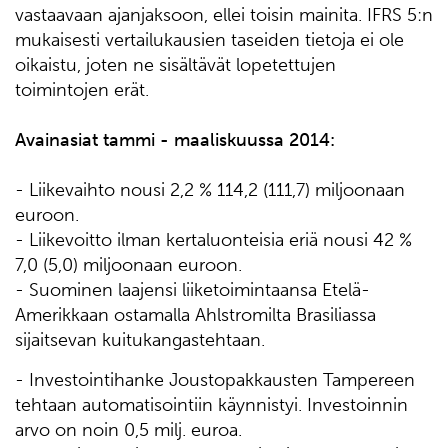
vastaavaan ajanjaksoon, ellei toisin mainita. IFRS 5:n
mukaisesti vertailukausien taseiden tietoja ei ole
oikaistu, joten ne sisältävät lopetettujen
toimintojen erät.
Avainasiat tammi - maaliskuussa 2014:
- Liikevaihto nousi 2,2 % 114,2 (111,7) miljoonaan
euroon.
- Liikevoitto ilman kertaluonteisia eriä nousi 42 %
7,0 (5,0) miljoonaan euroon.
- Suominen laajensi liiketoimintaansa Etelä-
Amerikkaan ostamalla Ahlstromilta Brasiliassa
sijaitsevan kuitukangastehtaan.
- Investointihanke Joustopakkausten Tampereen
tehtaan automatisointiin käynnistyi. Investoinnin
arvo on noin 0,5 milj. euroa.