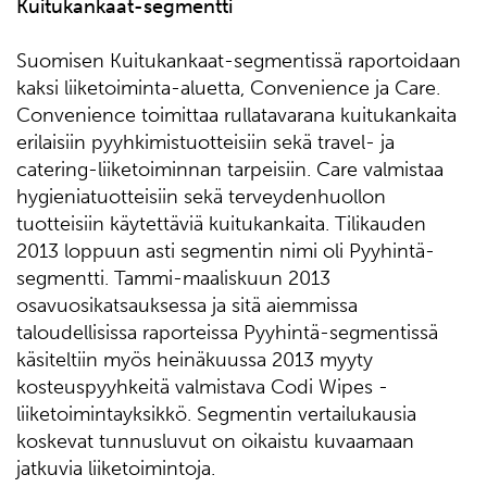
Kuitukankaat-segmentti
Suomisen Kuitukankaat-segmentissä raportoidaan
kaksi liiketoiminta-aluetta, Convenience ja Care.
Convenience toimittaa rullatavarana kuitukankaita
erilaisiin pyyhkimistuotteisiin sekä travel- ja
catering-liiketoiminnan tarpeisiin. Care valmistaa
hygieniatuotteisiin sekä terveydenhuollon
tuotteisiin käytettäviä kuitukankaita. Tilikauden
2013 loppuun asti segmentin nimi oli Pyyhintä-
segmentti. Tammi-maaliskuun 2013
osavuosikatsauksessa ja sitä aiemmissa
taloudellisissa raporteissa Pyyhintä-segmentissä
käsiteltiin myös heinäkuussa 2013 myyty
kosteuspyyhkeitä valmistava Codi Wipes -
liiketoimintayksikkö. Segmentin vertailukausia
koskevat tunnusluvut on oikaistu kuvaamaan
jatkuvia liiketoimintoja.