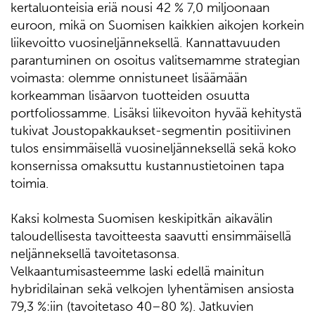
kertaluonteisia eriä nousi 42 % 7,0 miljoonaan
euroon, mikä on Suomisen kaikkien aikojen korkein
liikevoitto vuosineljänneksellä. Kannattavuuden
parantuminen on osoitus valitsemamme strategian
voimasta: olemme onnistuneet lisäämään
korkeamman lisäarvon tuotteiden osuutta
portfoliossamme. Lisäksi liikevoiton hyvää kehitystä
tukivat Joustopakkaukset-segmentin positiivinen
tulos ensimmäisellä vuosineljänneksellä sekä koko
konsernissa omaksuttu kustannustietoinen tapa
toimia.
Kaksi kolmesta Suomisen keskipitkän aikavälin
taloudellisesta tavoitteesta saavutti ensimmäisellä
neljänneksellä tavoitetasonsa.
Velkaantumisasteemme laski edellä mainitun
hybridilainan sekä velkojen lyhentämisen ansiosta
79,3 %:iin (tavoitetaso 40–80 %). Jatkuvien