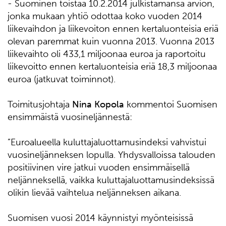
- Suominen toistaa 10.2.2014 julkistamansa arvion,
jonka mukaan yhtiö odottaa koko vuoden 2014
liikevaihdon ja liikevoiton ennen kertaluonteisia eriä
olevan paremmat kuin vuonna 2013. Vuonna 2013
liikevaihto oli 433,1 miljoonaa euroa ja raportoitu
liikevoitto ennen kertaluonteisia eriä 18,3 miljoonaa
euroa (jatkuvat toiminnot).
Toimitusjohtaja
Nina Kopola
kommentoi Suomisen
ensimmäistä vuosineljännestä:
”Euroalueella kuluttajaluottamusindeksi vahvistui
vuosineljänneksen lopulla. Yhdysvalloissa talouden
positiivinen vire jatkui vuoden ensimmäisellä
neljänneksellä, vaikka kuluttajaluottamusindeksissä
olikin lievää vaihtelua neljänneksen aikana.
Suomisen vuosi 2014 käynnistyi myönteisissä