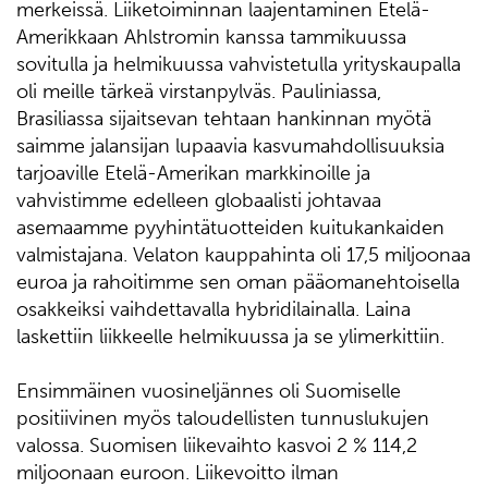
merkeissä. Liiketoiminnan laajentaminen Etelä-
Amerikkaan Ahlstromin kanssa tammikuussa
sovitulla ja helmikuussa vahvistetulla yrityskaupalla
oli meille tärkeä virstanpylväs. Pauliniassa,
Brasiliassa sijaitsevan tehtaan hankinnan myötä
saimme jalansijan lupaavia kasvumahdollisuuksia
tarjoaville Etelä-Amerikan markkinoille ja
vahvistimme edelleen globaalisti johtavaa
asemaamme pyyhintätuotteiden kuitukankaiden
valmistajana. Velaton kauppahinta oli 17,5 miljoonaa
euroa ja rahoitimme sen oman pääomanehtoisella
osakkeiksi vaihdettavalla hybridilainalla. Laina
laskettiin liikkeelle helmikuussa ja se ylimerkittiin.
Ensimmäinen vuosineljännes oli Suomiselle
positiivinen myös taloudellisten tunnuslukujen
valossa. Suomisen liikevaihto kasvoi 2 % 114,2
miljoonaan euroon. Liikevoitto ilman