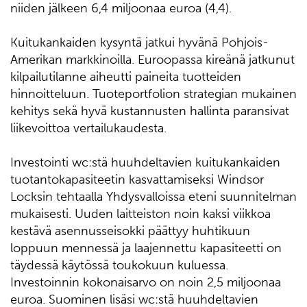
niiden jälkeen 6,4 miljoonaa euroa (4,4).
Kuitukankaiden kysyntä jatkui hyvänä Pohjois-
Amerikan markkinoilla. Euroopassa kireänä jatkunut
kilpailutilanne aiheutti paineita tuotteiden
hinnoitteluun. Tuoteportfolion strategian mukainen
kehitys sekä hyvä kustannusten hallinta paransivat
liikevoittoa vertailukaudesta.
Investointi wc:stä huuhdeltavien kuitukankaiden
tuotantokapasiteetin kasvattamiseksi Windsor
Locksin tehtaalla Yhdysvalloissa eteni suunnitelman
mukaisesti. Uuden laitteiston noin kaksi viikkoa
kestävä asennusseisokki päättyy huhtikuun
loppuun mennessä ja laajennettu kapasiteetti on
täydessä käytössä toukokuun kuluessa.
Investoinnin kokonaisarvo on noin 2,5 miljoonaa
euroa. Suominen lisäsi wc:stä huuhdeltavien