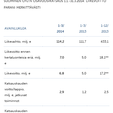
SUOMINEN OYJ:N OSAVUOSIKATSAUS 1.1.-31.3.2014: LIIKEVOITTO
PARANI MERKITTÄVÄSTI
1-3/
1-3/
1-12/
AVAINLUKUJA
2014
2013
2013
Liikevaihto, milj. e
114,2
111,7
433,1
Liikevoitto ennen
kertaluonteisia eriä, milj.
7,0
5,0
18,1**
e
Liikevoitto, milj. e
6,8
5,0
17,2**
Katsauskauden
voitto/tappio,
2,9
1,2
2,5
milj. e, jatkuvat
toiminnot
Katsauskauden