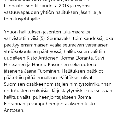
tilinpäätöksen tilikaudelta 2013 ja myönsi
vastuuvapauden yhtiön hallituksen jäsenille ja
toimitusjohtajalle.
Yhtiön hallituksen jäsenten lukumääräksi
vahvistettiin viisi (5). Seuraavaksi toimikaudeksi, joka
päättyy ensimmäisen vaalia seuraavan varsinaisen
yhtiökokouksen päättyessä, hallitukseen valittiin
uudelleen Risto Anttonen, Jorma Eloranta, Suvi
Hintsanen ja Hannu Kasurinen sekä uutena
jäsenenä Jaana Tuominen. Hallituksen palkkiot
päätettiin pitää ennallaan. Päätökset olivat
Suomisen osakkeenomistajien nimitystoimikunnan
ehdotusten mukaisia. Järjestäytymiskokouksessaan
hallitus valitsi puheenjohtajakseen Jorma
Elorannan ja varapuheenjohtajakseen Risto
Anttosen.