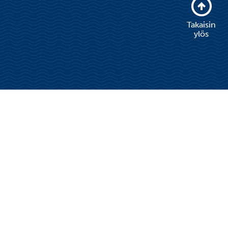
Takaisin
ylös