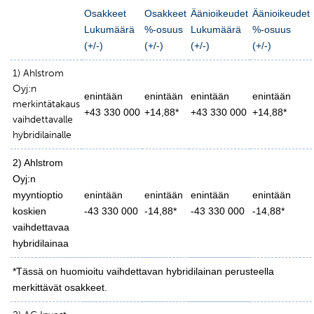
Osakkeet
Osakkeet
Äänioikeudet
Äänioikeudet
Lukumäärä
%-osuus
Lukumäärä
%-osuus
(+/-)
(+/-)
(+/-)
(+/-)
1) Ahlstrom
Oyj:n
enintään
enintään
enintään
enintään
merkintätakaus
+43 330 000
+14,88*
+43 330 000
+14,88*
vaihdettavalle
hybridilainalle
2) Ahlstrom
Oyj:n
myyntioptio
enintään
enintään
enintään
enintään
koskien
-43 330 000
-14,88*
-43 330 000
-14,88*
vaihdettavaa
hybridilainaa
*Tässä on huomioitu vaihdettavan hybridilainan perusteella
merkittävät osakkeet.