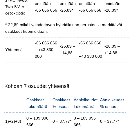
2) AC Invest
enintään
enintään
enintään
enintään
Two B.V.:n
-66 666 666
-26,89*
-66 666 666
-26,89*
osto-optio
*-22,89 mikäli vaihdettavan hybridilainan perusteella merkittävät
osakkeet huomioidaan.
-66 666 666
-66 666 666
-26,89 –
-26,89 –
Yhteensä
– +43 330
–
+14,88
+14,88
000
+43 330 000
Kohdan 7 osuudet yhteensä
Osakkeet
Osakkeet
Äänioikeudet
Äänioikeudet
Lukumäärä
%-osuus
Lukumäärä
%-osuus
0 – 109 996
0 – 109 996
1)+2)+3)
0 – 37,77*
0 – 37,77*
666
666