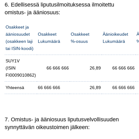
6. Edellisessä liputusilmoituksessa ilmoitettu
omistus- ja ääniosuus:
Osakkeet ja
ääniosuudet
Osakkeet
Osakkeet
Äänioikeudet
Ä
(osakkeen laji
Lukumäärä
%-osuus
Lukumäärä
%
tai ISIN-koodi)
SUY1V
(ISIN
66 666 666
26,89
66 666 666
FI0009010862)
Yhteensä
66 666 666
26,89
66 666 666
7. Omistus- ja ääniosuus liputusvelvollisuuden
synnyttävän oikeustoimen jälkeen: