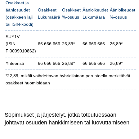
Osakkeet ja
ääniosuudet
Osakkeet
Osakkeet
Äänioikeudet
Äänioikeudet
(osakkeen laji
Lukumäärä
%-osuus
Lukumäärä
%-osuus
tai ISIN-koodi)
SUY1V
(ISIN
66 666 666
26,89*
66 666 666
26,89*
FI0009010862)
Yhteensä
66 666 666
26,89*
66 666 666
26,89*
*22,89, mikäli vaihdettavan hybridilainan perusteella merkittävät
osakkeet huomioidaan
Sopimukset ja järjestelyt, jotka toteutuessaan
johtavat osuuden hankkimiseen tai luovuttamiseen