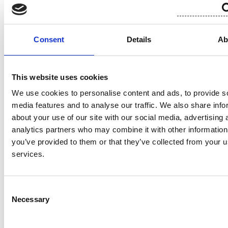
3) 247 934 122
3) 247 934 122
Consent
Details
Ab
9. Suora omistus- ja ääniosuus
This website uses cookies
We use cookies to personalise content and ads, to provide s
media features and to analyse our traffic. We also share info
Osakkeet
Osakkeet
Äänioikeudet
Äänioikeudet
about your use of our site with our social media, advertising 
Lukumäärä
%-osuus
Lukumäärä
%-osuus
analytics partners who may combine it with other information
Ks. kohta 7
Ks. kohta 7
Ks. kohta 7
Ks. kohta 7
you’ve provided to them or that they’ve collected from your us
services.
Consent
10. Lisätiedot sopimuksista ja muista järjestelyistä:’
Necessary
Selection
Sopimuksen tai
Päivä, jolloin sop
muun
Sopimuksen tai muun järjestelyn