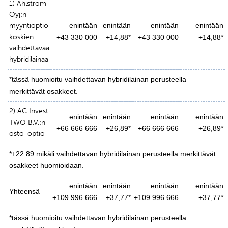
1) Ahlstrom
Oyj:n
myyntioptio
enintään
enintään
enintään
enintään
koskien
+43 330 000
+14,88*
+43 330 000
+14,88*
vaihdettavaa
hybridilainaa
*tässä huomioitu vaihdettavan hybridilainan perusteella
merkittävät osakkeet.
2) AC Invest
enintään
enintään
enintään
enintään
TWO B.V.:n
+66 666 666
+26,89*
+66 666 666
+26,89*
osto-optio
*+22.89 mikäli vaihdettavan hybridilainan perusteella merkittävät
osakkeet huomioidaan.
enintään
enintään
enintään
enintään
Yhteensä
+109 996 666
+37,77*
+109 996 666
+37,77*
*tässä huomioitu vaihdettavan hybridilainan perusteella