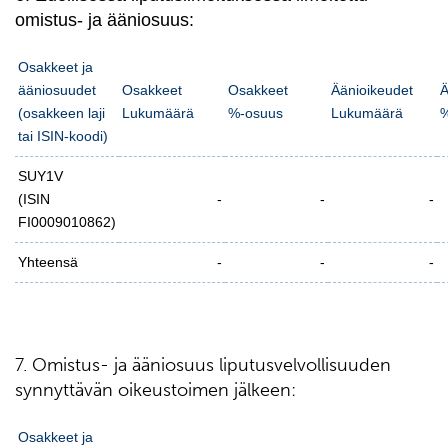
omistus- ja ääniosuus:
Osakkeet ja
ääniosuudet
Osakkeet
Osakkeet
Äänioikeudet
Ä
(osakkeen laji
Lukumäärä
%-osuus
Lukumäärä
%
tai ISIN-koodi)
SUY1V
(ISIN
-
-
-
FI0009010862)
Yhteensä
-
-
-
7. Omistus- ja ääniosuus liputusvelvollisuuden
synnyttävän oikeustoimen jälkeen:
Osakkeet ja