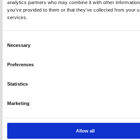
analytics partners who may combine it with other information
you’ve provided to them or that they’ve collected from your us
11. Lisätiedot sopimuksista ja muista järjestelyistä:
services.
Sopimuksen
Sopimuksen tai
tai muun
Consent
Päivä, jolloin sopimuksen tai muun
muun järjestelyn
järjestelyn
Necessary
Selection
järjestelyn on tarkoitus toteutua
voimassaoloaika
luonne
Preferences
Ahlstrom
Oyj:n
Statistics
myyntioptio
9,5 kk
-
koskien
vaihdettavaa
Marketing
hybridilainaa
AC Invest
Two B.V.:n
10 kk
-
Allow all
osto-optio