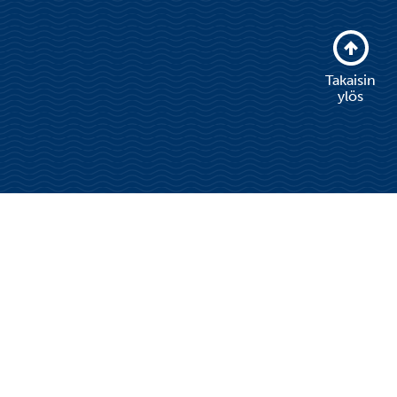
Takaisin
ylös