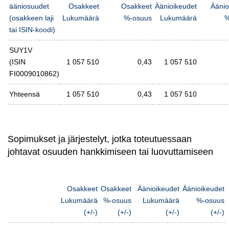
ääniosuudet
Osakkeet
Osakkeet
Äänioikeudet
Äänio
(osakkeen laji
Lukumäärä
%-osuus
Lukumäärä
%
tai ISIN-koodi)
SUY1V
(ISIN
1 057
510
0,43
1 057
510
FI0009010862)
Yhteensä
1 057
510
0,43
1 057
510
Sopimukset ja järjestelyt,
jotka toteutuessaan
johtavat osuuden hankkimiseen tai luovuttamiseen
Osakkeet
Osakkeet
Äänioikeudet
Äänioikeudet
Lukumäärä
%-osuus
Lukumäärä
%-osuus
(+/-)
(+/-)
(+/-)
(+/-)