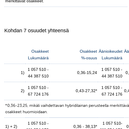
merkittävät osakkeet.
Kohdan 7 osuudet yhteensä
Osakkeet
Osakkeet
Äänioikeudet
Ää
Lukumäärä
%-osuus
Lukumäärä
1 057 510 -
1 057 510 -
1)
0,36-15,24
0
44 387 510
44 387 510
1 057 510 -
1 057 510 -
2)
0,43-27,32*
0,
67 724 176
67 724 176
*0,36-23,25, mikäli vaihdettavan hybridilainan perusteella merkittävä
osakkeet huomioidaan.
1 057 510 -
1 057 510-
1) + 2)
0,36 - 38,13*
0