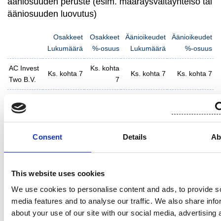
ääniosuuden peruste (esim. määräysvaltayhteisö tai
ääniosuuden luovutus)
Osakkeet
Osakkeet
Äänioikeudet
Äänioikeudet
Lukumäärä
%-osuus
Lukumäärä
%-osuus
AC Invest
Ks. kohta
Ks. kohta 7
Ks. kohta 7
Ks. kohta 7
Two B.V.
7
Ks. kohta
Yhteensä
Ks. kohta 7
Ks. kohta 7
Ks. kohta 7
7
Consent
Details
Ab
10. Määräysvallassa olevien yritysten ketju:
This website uses cookies
AC Invest Two B.V. on Ahlström Capital B.V.:n täysin
We use cookies to personalise content and ads, to provide s
omistama tytäryhtiö ja Ahlström Capital B.V. on
media features and to analyse our traffic. We also share info
Ahlström Capital Oy:n täysin omistama tytäryhtiö.
about your use of our site with our social media, advertising 