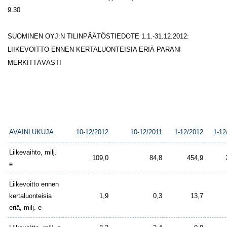
9.30
SUOMINEN OYJ:N TILINPÄÄTÖSTIEDOTE 1.1.-31.12.2012:
LIIKEVOITTO ENNEN KERTALUONTEISIA ERIÄ PARANI
MERKITTÄVÄSTI
AVAINLUKUJA
10-12/2012
10-12/2011
1-12/2012
1-12
Liikevaihto, milj.
109,0
84,8
454,9
e
Liikevoitto ennen
kertaluonteisia
1,9
0,3
13,7
eriä, milj. e