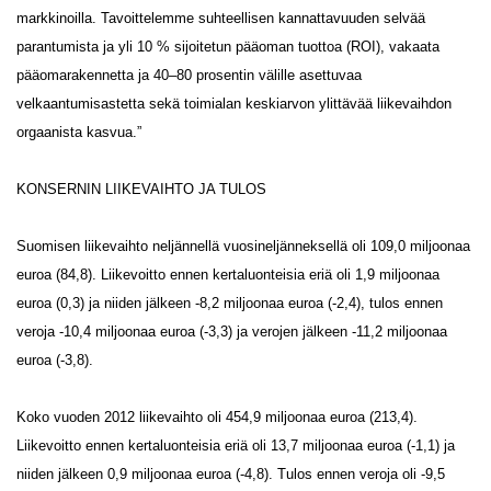
markkinoilla. Tavoittelemme suhteellisen kannattavuuden selvää
parantumista ja yli 10 % sijoitetun pääoman tuottoa (ROI), vakaata
pääomarakennetta ja 40–80 prosentin välille asettuvaa
velkaantumisastetta sekä toimialan keskiarvon ylittävää liikevaihdon
orgaanista kasvua.”
KONSERNIN LIIKEVAIHTO JA TULOS
Suomisen liikevaihto neljännellä vuosineljänneksellä oli 109,0 miljoonaa
euroa (84,8). Liikevoitto ennen kertaluonteisia eriä oli 1,9 miljoonaa
euroa (0,3) ja niiden jälkeen -8,2 miljoonaa euroa (-2,4), tulos ennen
veroja -10,4 miljoonaa euroa (-3,3) ja verojen jälkeen -11,2 miljoonaa
euroa (-3,8).
Koko vuoden 2012 liikevaihto oli 454,9 miljoonaa euroa (213,4).
Liikevoitto ennen kertaluonteisia eriä oli 13,7 miljoonaa euroa (-1,1) ja
niiden jälkeen 0,9 miljoonaa euroa (-4,8). Tulos ennen veroja oli -9,5