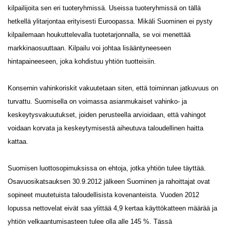
kilpailijoita sen eri tuoteryhmissä. Useissa tuoteryhmissä on tällä
hetkellä ylitarjontaa erityisesti Euroopassa. Mikäli Suominen ei pysty
kilpailemaan houkuttelevalla tuotetarjonnalla, se voi menettää
markkinaosuuttaan. Kilpailu voi johtaa lisääntyneeseen
hintapaineeseen, joka kohdistuu yhtiön tuotteisiin.
Konsernin vahinkoriskit vakuutetaan siten, että toiminnan jatkuvuus on
turvattu. Suomisella on voimassa asianmukaiset vahinko- ja
keskeytysvakuutukset, joiden perusteella arvioidaan, että vahingot
voidaan korvata ja keskeytymisestä aiheutuva taloudellinen haitta
kattaa.
Suomisen luottosopimuksissa on ehtoja, jotka yhtiön tulee täyttää.
Osavuosikatsauksen 30.9.2012 jälkeen Suominen ja rahoittajat ovat
sopineet muutetuista taloudellisista kovenanteista. Vuoden 2012
lopussa nettovelat eivät saa ylittää 4,9 kertaa käyttökatteen määrää ja
yhtiön velkaantumisasteen tulee olla alle 145 %. Tässä