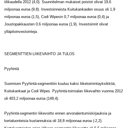
tilikaudella 2012 (4,0). Suunnitelman mukaiset poistot olivat 19,6
miljoonaa euroa (9,8). Investoinneista Kuitukankaiden osuus oli 1,9
miljoonaa euroa (1,5), Codi Wipesin 0,7 miljoonaa euroa (0,4) ja
Joustopakkausten 0,6 miljoonaa euroa (1,9). Investoinnit olivat
ylläpitoinvestointeja.
SEGMENTTIEN LIIKEVAIHTO JA TULOS
Pyyhintä
Suomisen Pyyhintä-segmenttiin kuuluu kaksi liiketoimintayksikköä,
Kuitukankaat ja Codi Wipes. Pyyhintä-toimialan liikevaihto vuonna 2012
oli 403,2 miljoonaa euroa (149,4).
Pyyhintä-segmentin liikevoitto ennen arvonalentumiskirjauksia ja
kertaluonteisia kustannuksia oli 18,8 miljoonaa euroa (-2,2).