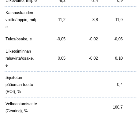
Liikevoitto, milj. e
-8,2
-2,4
0,9
Katsauskauden
voitto/tappio, milj.
-11,2
-3,8
-11,9
e
Tulos/osake, e
-0,05
-0,02
-0,05
Liiketoiminnan
rahavirta/osake,
0,05
-0,02
0,10
e
Sijoitetun
pääoman tuotto
0,4
(ROI), %
Velkaantumisaste
100,7
(Gearing), %