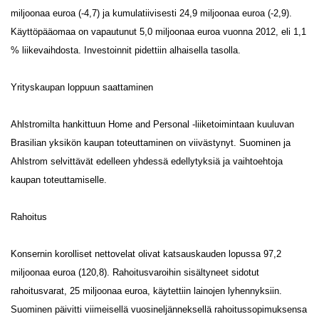
miljoonaa euroa (-4,7) ja kumulatiivisesti 24,9 miljoonaa euroa (-2,9).
Käyttöpääomaa on vapautunut 5,0 miljoonaa euroa vuonna 2012, eli 1,1
% liikevaihdosta. Investoinnit pidettiin alhaisella tasolla.
Yrityskaupan loppuun saattaminen
Ahlstromilta hankittuun Home and Personal -liiketoimintaan kuuluvan
Brasilian yksikön kaupan toteuttaminen on viivästynyt. Suominen ja
Ahlstrom selvittävät edelleen yhdessä edellytyksiä ja vaihtoehtoja
kaupan toteuttamiselle.
Rahoitus
Konsernin korolliset nettovelat olivat katsauskauden lopussa 97,2
miljoonaa euroa (120,8). Rahoitusvaroihin sisältyneet sidotut
rahoitusvarat, 25 miljoonaa euroa, käytettiin lainojen lyhennyksiin.
Suominen päivitti viimeisellä vuosineljänneksellä rahoitussopimuksensa