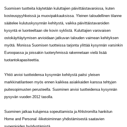
Suomisen tuotteita käytetään kuluttajien päivittäistavaroissa, kuten
kosteuspyyhkeissä ja muovipakkauksissa. Yleinen taloudellinen tilanne
säätelee kulutuskysynnän kehitystä, vaikka päivittäistavaroiden
kysyntä ei luonteeltaan ole kovin syklistä. Kuluttajien varovaisen
ostokäyttäytymisen arvioidaan jatkuvan talouden vaimean kehityksen
myötä. Monissa Suomisen tuotteissa tarjonta ylittää kysynnän varsinkin
Euroopassa ja joissakin tuoteryhmissä rakennetaan vielä lisää
tuotantokapasiteettia.
Yhtiö arvioi tuotteidensa kysynnän kehitystä paitsi yleisen
markkinatilanteen myös ennen kaikkea asiakkaiden kanssa tehtyjen
puitesopimusten perusteella. Suominen arvioi tuotteidensa kysynnän
pysyvän vuoden 2012 tasolla.
Suominen jatkaa kulujensa sopeuttamista ja Ahlstromilta hankitun
Home and Personal -liiketoiminnan yhdistämisestä saatavien
synergioiden hyödyntämistä.