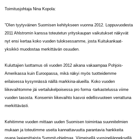
Toimitusjohtaja Nina Kopola:
”OIen tyytyväinen Suomisen kehitykseen vuonna 2012. Loppuvuodesta
2011 Ahlstromin kanssa toteutetun yrityskaupan vaikutukset näkyvät
nyt ensi kertaa koko vuoden tuloksessamme, josta Kuitukankaat-
yksikkö muodostaa merkittävän osuuden.
Kuluttajien luottamus oli vuoden 2012 aikana vakaampaa Pohjois-
Amerikassa kuin Euroopassa, mikä näkyi myös tuotteidemme
erilaisessa kysynnässä näillä markkina-alueilla. Koko vuoden
liikevaihtomme jäi vertailukelpoisessa pro forma -tarkastelussa viime
vuoden tasosta. Konsernin liikevaihto kasvoi edellisvuoteen verrattuna
merkittävästi.
Kehitimme vuoden mittaan uuden Suomisen toimintaa suunnitelmien
mukaan ja toteutimme useita kannattavuutta parantavia hankkeita
osana laajamittaista Summit-ohjelmaa. Viimeisellä vuosineljänneksellä