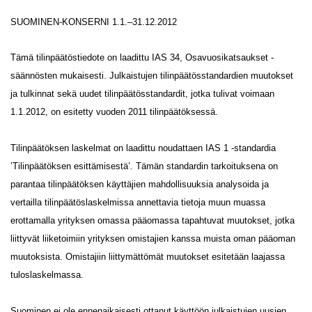
SUOMINEN-KONSERNI 1.1.–31.12.2012
Tämä tilinpäätöstiedote on laadittu IAS 34, Osavuosikatsaukset -
säännösten mukaisesti. Julkaistujen tilinpäätösstandardien muutokset
ja tulkinnat sekä uudet tilinpäätösstandardit, jotka tulivat voimaan
1.1.2012, on esitetty vuoden 2011 tilinpäätöksessä.
Tilinpäätöksen laskelmat on laadittu noudattaen IAS 1 -standardia
’Tilinpäätöksen esittämisestä’
.
Tämän standardin tarkoituksena on
parantaa tilinpäätöksen käyttäjien mahdollisuuksia analysoida ja
vertailla tilinpäätöslaskelmissa annettavia tietoja muun muassa
erottamalla yrityksen omassa pääomassa tapahtuvat muutokset, jotka
liittyvät liiketoimiin yrityksen omistajien kanssa muista oman pääoman
muutoksista. Omistajiin liittymättömät muutokset esitetään laajassa
tuloslaskelmassa.
Suominen ei ole ennenaikaisesti ottanut käyttöön julkaistujen uusien