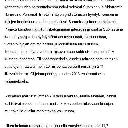
kannattavuuden parantumisessa näkyi selvästi Suomisen ja Ahlstromin
Home and Personal -liiketoimintojen yhdistämisen hyödyt. Konsernin
kulujen karsiminen eteni suunnitellusti Summit-ohjelman mukaisesti.
Projekti käsittää hankitun liiketoiminnan integroinnin osaksi Suomista ja
kattaa synergioiden hyödyntämisen myynnissä, hankinnoissa,
tuotantolinjojen optimoinnissa ja logistisissa ratkaisuissa.
Tehostamistoimilla tavoiteltiin liikevaihtoon suhteutettuna noin 2 %
kustannussäästöä. Tilinpäätöshetkellä vuoden mittaan saavutettujen
säästöjen määrä oli noin 10 miljoonaa euroa (hieman yli 2 %
liikevaihdosta). Ohjelma päättyy vuoden 2013 ensimmäisellä
neljänneksellä.
Suomisen merkittävimmän kustannustekijän, raaka-aineiden, hinnat
vaihtelivat vuoden mittaan, mutta koko vuoden tulokseen hintojen
muutoksilla ei ollut merkittävää vaikutusta.
Liiketoiminnan rahavirta oli neljännellä vuosineljänneksellä 11,7