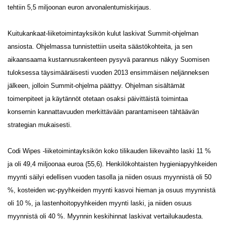
tehtiin 5,5 miljoonan euron arvonalentumiskirjaus.
Kuitukankaat-liiketoimintayksikön kulut laskivat Summit-ohjelman
ansiosta. Ohjelmassa tunnistettiin useita säästökohteita, ja sen
aikaansaama kustannusrakenteen pysyvä parannus näkyy Suomisen
tuloksessa täysimääräisesti vuoden 2013 ensimmäisen neljänneksen
jälkeen, jolloin Summit-ohjelma päättyy. Ohjelman sisältämät
toimenpiteet ja käytännöt otetaan osaksi päivittäistä toimintaa
konsernin kannattavuuden merkittävään parantamiseen tähtäävän
strategian mukaisesti.
Codi Wipes -liiketoimintayksikön koko tilikauden liikevaihto laski 11 %
ja oli 49,4 miljoonaa euroa (55,6). Henkilökohtaisten hygieniapyyhkeiden
myynti säilyi edellisen vuoden tasolla ja niiden osuus myynnistä oli 50
%, kosteiden wc-pyyhkeiden myynti kasvoi hieman ja osuus myynnistä
oli 10 %, ja lastenhoitopyyhkeiden myynti laski, ja niiden osuus
myynnistä oli 40 %. Myynnin keskihinnat laskivat vertailukaudesta.