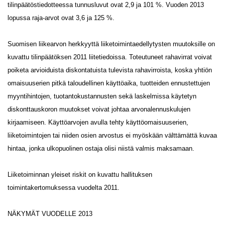
tilinpäätöstiedotteessa tunnusluvut ovat 2,9 ja 101 %. Vuoden 2013
lopussa raja-arvot ovat 3,6 ja 125 %.
Suomisen liikearvon herkkyyttä liiketoimintaedellytysten muutoksille on
kuvattu tilinpäätöksen 2011 liitetiedoissa. Toteutuneet rahavirrat voivat
poiketa arvioiduista diskontatuista tulevista rahavirroista, koska yhtiön
omaisuuserien pitkä taloudellinen käyttöaika, tuotteiden ennustettujen
myyntihintojen, tuotantokustannusten sekä laskelmissa käytetyn
diskonttauskoron muutokset voivat johtaa arvonalennuskulujen
kirjaamiseen. Käyttöarvojen avulla tehty käyttöomaisuuserien,
liiketoimintojen tai niiden osien arvostus ei myöskään välttämättä kuvaa
hintaa, jonka ulkopuolinen ostaja olisi niistä valmis maksamaan.
Liiketoiminnan yleiset riskit on kuvattu hallituksen
toimintakertomuksessa vuodelta 2011.
NÄKYMÄT VUODELLE 2013