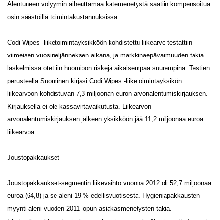
Alentuneen volyymin aiheuttamaa katemenetystä saatiin kompensoitua
osin säästöillä toimintakustannuksissa.
Codi Wipes -liiketoimintayksikköön kohdistettu liikearvo testattiin
viimeisen vuosineljänneksen aikana, ja markkinaepävarmuuden takia
laskelmissa otettiin huomioon riskejä aikaisempaa suurempina. Testien
perusteella Suominen kirjasi Codi Wipes -liiketoimintayksikön
liikearvoon kohdistuvan 7,3 miljoonan euron arvonalentumiskirjauksen.
Kirjauksella ei ole kassavirtavaikutusta. Liikearvon
arvonalentumiskirjauksen jälkeen yksikköön jää 11,2 miljoonaa euroa
liikearvoa.
Joustopakkaukset
Joustopakkaukset-segmentin liikevaihto vuonna 2012 oli 52,7 miljoonaa
euroa (64,8) ja se aleni 19 % edellisvuotisesta. Hygieniapakkausten
myynti aleni vuoden 2011 lopun asiakasmenetysten takia.