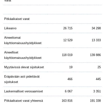
Varat
Pitkäaikaiset varat
Liikearvo
26 715
34 298
Aineettomat
12 529
13 333
käyttöomaisuushyödykkeet
Aineelliset
118 019
139 886
käyttöomaisuushyödykkeet
Myytävissä olevat sijoitukset
19
25
Eräpäivään asti pidettävät
466
445
sijoitukset
Laskennalliset verosaamiset
6 067
3 351
Pitkäaikaiset varat yhteensä
163 816
191 338