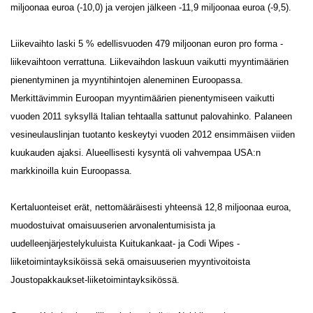
miljoonaa euroa (-10,0) ja verojen jälkeen -11,9 miljoonaa euroa (-9,5).
Liikevaihto laski 5 % edellisvuoden 479 miljoonan euron pro forma -
liikevaihtoon verrattuna. Liikevaihdon laskuun vaikutti myyntimäärien
pienentyminen ja myyntihintojen aleneminen Euroopassa.
Merkittävimmin Euroopan myyntimäärien pienentymiseen vaikutti
vuoden 2011 syksyllä Italian tehtaalla sattunut palovahinko. Palaneen
vesineulauslinjan tuotanto keskeytyi vuoden 2012 ensimmäisen viiden
kuukauden ajaksi. Alueellisesti kysyntä oli vahvempaa USA:n
markkinoilla kuin Euroopassa.
Kertaluonteiset erät, nettomääräisesti yhteensä 12,8 miljoonaa euroa,
muodostuivat omaisuuserien arvonalentumisista ja
uudelleenjärjestelykuluista Kuitukankaat- ja Codi Wipes -
liiketoimintayksiköissä sekä omaisuuserien myyntivoitoista
Joustopakkaukset-liiketoimintayksikössä.