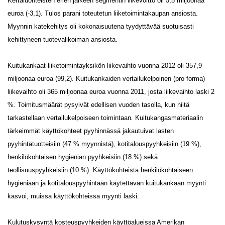
Kertaluonteisten erien jälkeen segmentin liikevoitto oli 5,5 miljoonaa
euroa (-3,1). Tulos parani toteutetun liiketoimintakaupan ansiosta.
Myynnin katekehitys oli kokonaisuutena tyydyttävää suotuisasti
kehittyneen tuotevalikoiman ansiosta.
Kuitukankaat-liiketoimintayksikön liikevaihto vuonna 2012 oli 357,9
miljoonaa euroa (99,2). Kuitukankaiden vertailukelpoinen (pro forma)
liikevaihto oli 365 miljoonaa euroa vuonna 2011, josta liikevaihto laski 2
%
.
Toimitusmäärät pysyivät edellisen vuoden tasolla, kun niitä
tarkastellaan vertailukelpoiseen toimintaan
.
Kuitukangasmateriaalin
tärkeimmät käyttökohteet pyyhinnässä jakautuivat lasten
pyyhintätuotteisiin (47 % myynnistä), kotitalouspyyhkeisiin (19 %),
henkilökohtaisen hygienian pyyhkeisiin (18 %) sekä
teollisuuspyyhkeisiin (10 %). Käyttökohteista henkilökohtaiseen
hygieniaan ja kotitalouspyyhintään käytettävän kuitukankaan myynti
kasvoi, muissa käyttökohteissa myynti laski.
Kulutuskysyntä kosteuspyyhkeiden käyttöalueissa Amerikan