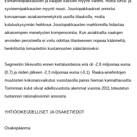
Elintarvikepakkausten ja kaupan kassien myynti väheni, mutta turva- ja
systeemipakkausten myynti nousi. Joustopakkaukset onnistui
korvaamaan asiakasmenetyksiä uusilla tilauksilla, mutta
kulutuskysynnän heikkous Joustopakkausten markkinoilla hidastaa
aikaisempien menetysten kompensointia. Kun asiakkailta saatujen
arvioiden perusteella ei voitu odottaa tilanteeseen nopeaa käännettä,
henkilöstöä lomautettiin kustannusten säästämiseksi.
Segmentin liikevoitto ennen kertaluonteisia eriä oli -2,8 miljoonaa euroa
(0,7) ja niiden jälkeen -2,3 miljoonaa euroa (-0,1). Raaka-ainehintojen
muutosten kokonaisvaikutus vuositasolla painoi hieman kannattavuutta.
Toiminnan kulut olivat edellisvuotista alemmat vuonna 2011 toteutetun
tuotannon rationalisoinnin ansiosta.
YHTIÖOIKEUDELLISET JA OSAKETIEDOT
Osakepääoma