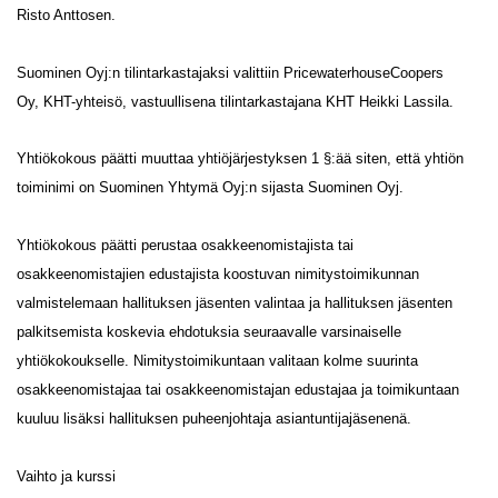
Risto Anttosen.
Suominen Oyj:n tilintarkastajaksi valittiin PricewaterhouseCoopers
Oy, KHT-yhteisö, vastuullisena tilintarkastajana KHT Heikki Lassila.
Yhtiökokous päätti muuttaa yhtiöjärjestyksen 1 §:ää siten, että yhtiön
toiminimi on Suominen Yhtymä Oyj:n sijasta Suominen Oyj.
Yhtiökokous päätti perustaa osakkeenomistajista tai
osakkeenomistajien edustajista koostuvan nimitystoimikunnan
valmistelemaan hallituksen jäsenten valintaa ja hallituksen jäsenten
palkitsemista koskevia ehdotuksia seuraavalle varsinaiselle
yhtiökokoukselle. Nimitystoimikuntaan valitaan kolme suurinta
osakkeenomistajaa tai osakkeenomistajan edustajaa ja toimikuntaan
kuuluu lisäksi hallituksen puheenjohtaja asiantuntijajäsenenä.
Vaihto ja kurssi