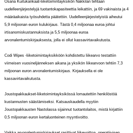
Osana Kuitukankaat-liiketoimintayksikön Nakkilan tehtaan
uudelleenjärjestelyjä tuotantokapasiteettia leikattiin, ja 69 vakinaista ja 4
määräaikaista työsuhdetta päätettiin. Uudelleenjärjestelyistä aiheutui
5,9 miljoonan euron kulukirjaus. Tästä 0,4 miljoonaa euroa johtui
irtisanomiskustannuksista ja 5,5 miljoonaa euroa
arvonalentumiskirjauksesta, jolla ei ollut kassavirtavaikutusta.
Codi Wipes -liiketoimintayksikköön kohdistettu liikearvo testattiin
viimeisen vuosineljänneksen aikana ja yksikön liikearvoon tehtiin 7,3
miljoonan euron arvonalentumiskirjaus. Kirjauksella ei ole
kassavirtavaikutusta.
Joustopakkaukset-liiketoimintayksikössä lomautettiin henkilöstöä
kustannusten säästämiseksi. Katsauskaudella myytiin
Joustopakkausten Nastolassa sijainnut tuotantolaitos, mistä kirjattiin
0,5 miljoonan euron kertaluonteinen myyntivoitto.
Vaikka arvonalentumiskirjaukset rasittivat liikevoittoa, operatiivisen