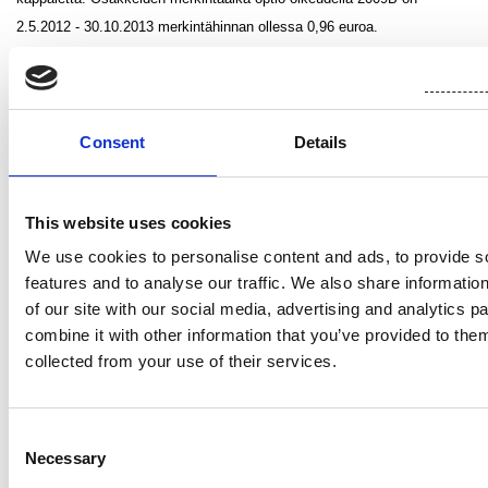
2.5.2012 - 30.10.2013 merkintähinnan ollessa 0,96 euroa.
Kun yhtiön kaupparekisteriin merkitty osakkeiden määrä on 245 934 122
kappaletta, voi se voimassa olevien optio-oikeuksien myötä nousta
enimmillään 246 134 122 kappaleeseen.
Consent
Details
Osakepalkkio-ohjelma
This website uses cookies
Suominen Oyj:n osakepohjaisen kannustinjärjestelmän kohderyhmään
We use cookies to personalise content and ads, to provide s
kuuluu noin 14 henkilöä. Järjestelmän perusteella maksettavat palkkiot
features and to analyse our traffic. We also share informatio
of our site with our social media, advertising and analytics 
vastaavat yhteensä enintään noin 5 050 000 Suomisen osakkeen arvoa
combine it with other information that you’ve provided to them
sisältäen myös rahana maksettavan osuuden. Järjestelmän
collected from your use of their services.
tarkoituksena on yhdistää omistajien ja avainhenkilöiden tavoitteet
yhtiön arvon nostamiseksi sekä sitouttaa avainhenkilöt yhtiöön ja tarjota
heille kilpailukykyinen, yhtiön osakkeiden pitkäjänteiseen omistukseen
Consent
perustuva palkkiojärjestelmä. Osakepalkkiojärjestelmässä on yksi
Necessary
Selection
ansaintajakso, kalenterivuodet 2012 - 2014. Ansaintajakson mahdollinen