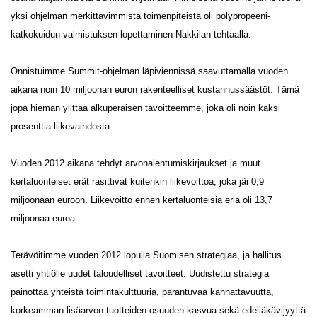
yksi ohjelman merkittävimmistä toimenpiteistä oli polypropeeni-
katkokuidun valmistuksen lopettaminen Nakkilan tehtaalla.
Onnistuimme Summit-ohjelman läpiviennissä saavuttamalla vuoden
aikana noin 10 miljoonan euron rakenteelliset kustannussäästöt. Tämä
jopa hieman ylittää alkuperäisen tavoitteemme, joka oli noin kaksi
prosenttia liikevaihdosta.
Vuoden 2012 aikana tehdyt arvonalentumiskirjaukset ja muut
kertaluonteiset erät rasittivat kuitenkin liikevoittoa, joka jäi 0,9
miljoonaan euroon. Liikevoitto ennen kertaluonteisia eriä oli 13,7
miljoonaa euroa.
Terävöitimme vuoden 2012 lopulla Suomisen strategiaa, ja hallitus
asetti yhtiölle uudet taloudelliset tavoitteet. Uudistettu strategia
painottaa yhteistä toimintakulttuuria, parantuvaa kannattavuutta,
korkeamman lisäarvon tuotteiden osuuden kasvua sekä edelläkävijyyttä