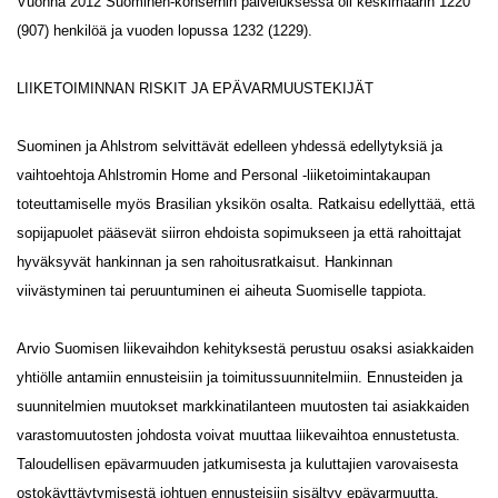
Vuonna 2012 Suominen-konsernin palveluksessa oli keskimäärin 1220
(907) henkilöä ja vuoden lopussa 1232 (1229).
LIIKETOIMINNAN RISKIT JA EPÄVARMUUSTEKIJÄT
Suominen ja Ahlstrom selvittävät edelleen yhdessä edellytyksiä ja
vaihtoehtoja Ahlstromin Home and Personal -liiketoimintakaupan
toteuttamiselle myös Brasilian yksikön osalta. Ratkaisu edellyttää, että
sopijapuolet pääsevät siirron ehdoista sopimukseen ja että rahoittajat
hyväksyvät hankinnan ja sen rahoitusratkaisut. Hankinnan
viivästyminen tai peruuntuminen ei aiheuta Suomiselle tappiota.
Arvio Suomisen liikevaihdon kehityksestä perustuu osaksi asiakkaiden
yhtiölle antamiin ennusteisiin ja toimitussuunnitelmiin. Ennusteiden ja
suunnitelmien muutokset markkinatilanteen muutosten tai asiakkaiden
varastomuutosten johdosta voivat muuttaa liikevaihtoa ennustetusta.
Taloudellisen epävarmuuden jatkumisesta ja kuluttajien varovaisesta
ostokäyttäytymisestä johtuen ennusteisiin sisältyy epävarmuutta.