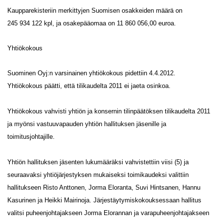
Kaupparekisteriin merkittyjen Suomisen osakkeiden määrä on
245 934 122 kpl, ja osakepääomaa on 11 860 056,00 euroa.
Yhtiökokous
Suominen Oyj:n varsinainen yhtiökokous pidettiin 4.4.2012.
Yhtiökokous päätti, että tilikaudelta 2011 ei jaeta osinkoa.
Yhtiökokous vahvisti yhtiön ja konsernin tilinpäätöksen tilikaudelta 2011
ja myönsi vastuuvapauden yhtiön hallituksen jäsenille ja
toimitusjohtajille.
Yhtiön hallituksen jäsenten lukumääräksi vahvistettiin viisi (5) ja
seuraavaksi yhtiöjärjestyksen mukaiseksi toimikaudeksi valittiin
hallitukseen Risto Anttonen, Jorma Eloranta, Suvi Hintsanen, Hannu
Kasurinen ja Heikki Mairinoja. Järjestäytymiskokouksessaan hallitus
valitsi puheenjohtajakseen Jorma Elorannan ja varapuheenjohtajakseen