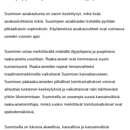
Suomisen asiakaskunta on varsin keskittynyt, mikä lisää
asiakaskohtaista riskiä. Suurimpien asiakkaiden kohdalla pyritään
pitkäaikaisiin sopimuksiin. Käytännössä asiakassuhteet ovat voimassa
useiden vuosien ajan.
Suominen ostaa merkittävällä määrällä öljypohjaisia ja puupitoisia
raaka-aineita vuosittain. Raaka-aineet ovat toiminnassa suurin
kustannuserä. Raaka-aineiden nopeat hinnanvaihtelut
maailmanmarkkinoilla vaikuttavat Suomisen kannattavuuteen.
Suomisen pääraaka-aineiden pitkälliset toimituskatkokset voisivat
aiheuttaa tuotannon keskeytyksiä ja vaikuttaisivat näin häiritsevästi
yhtiön liiketoimintaan. Suomisella on useampia suuria kansainvälisiä
raaka-ainetoimittajia, minkä vuoksi merkittävät toimituskatkokset ovat
epätodennäköisiä.
Suomisella on lukuisia alueellisia, kansallisia ja kansainvälisiä