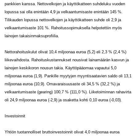
pankkien kanssa. Nettovelkojen ja käyttökatteen suhdeluku vuoden
lopussa sai olla enintään 4,9 ja velkaantumisaste enintään 145 %.
Tilikauden lopussa nettovelkojen ja käyttökatteen suhde oli 2,9 ja
velkaantumisaste 101 %. Rahoitussopimuksella helpotettiin myös
lainojen takaisinmaksuprofiilia.
Nettorahoituskulut olivat 10,4 miljoonaa euroa (5,2) eli 2,3 % (2,4 %)
liikevaihdosta. Rahoituskustannukset nousivat lainamäärän kasvun ja
lainojen keskikoron nousun takia. Käyttöpääomaa vapautui 5,0
miljoonaa euroa (1,9). Pankille myytyjen myyntisaatavien saldo oli 13,1
miljoonaa euroa (10,9). Omavaraisuusaste oli 34,5 % (32,2 %) ja
velkaantumisaste (gearing) 100,7 % (111,0 %). Liiketoiminnan rahavirta
oli 24,9 miljoonaa euroa (-2,9) ja osaketta kohti 0,10 euroa (-0,03).
Investoinnit
Yhtiön tuotannolliset bruttoinvestoinnit olivat 4,0 miljoonaa euroa