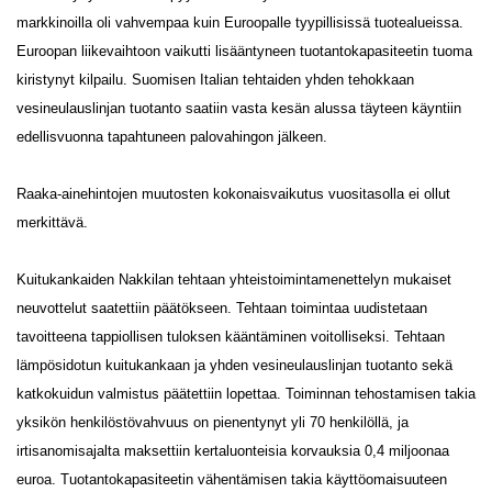
markkinoilla oli vahvempaa kuin Euroopalle tyypillisissä tuotealueissa.
Euroopan liikevaihtoon vaikutti lisääntyneen tuotantokapasiteetin tuoma
kiristynyt kilpailu. Suomisen Italian tehtaiden yhden tehokkaan
vesineulauslinjan tuotanto saatiin vasta kesän alussa täyteen käyntiin
edellisvuonna tapahtuneen palovahingon jälkeen.
Raaka-ainehintojen muutosten kokonaisvaikutus vuositasolla ei ollut
merkittävä.
Kuitukankaiden Nakkilan tehtaan yhteistoimintamenettelyn mukaiset
neuvottelut saatettiin päätökseen. Tehtaan toimintaa uudistetaan
tavoitteena tappiollisen tuloksen kääntäminen voitolliseksi. Tehtaan
lämpösidotun kuitukankaan ja yhden vesineulauslinjan tuotanto sekä
katkokuidun valmistus päätettiin lopettaa. Toiminnan tehostamisen takia
yksikön henkilöstövahvuus on pienentynyt yli 70 henkilöllä, ja
irtisanomisajalta maksettiin kertaluonteisia korvauksia 0,4 miljoonaa
euroa. Tuotantokapasiteetin vähentämisen takia käyttöomaisuuteen