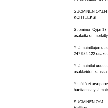
SUOMINEN OYJ:N 
KOHTEEKSI
Suominen Oyj:n 17.7.
osaketta on merkitty
Yllä mainittujen uu
247 934 122 osakett
Yllä mainitut uudet
osakkeiden kanssa 
Yhtiöllä ei arvopape
haettaessa yllä mai
SUOMINEN OYJ
Hallitus