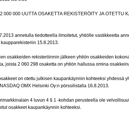
2 000 000 UUTTA OSAKETTA REKISTERÖITY JA OTETTU
2013 annetulla tiedotteella ilmoitetut, yhtiölle vastikkeetta an
 kaupparekisteriin 15.8.2013.
sien osakkeiden rekisteröinnin jälkeen yhtiön osakkeiden koko
a, joista 2 060 298 osaketta on yhtiön hallussa omina osakkein
 osakkeet on otettu julkisen kaupankäynnin kohteeksi yhdessä y
NASDAQ OMX Helsinki Oy:n pörssilistalla 16.8.2013.
rimarkkinalain 4 luvun 4 § 1 -kohdan perusteella ole velvollisuutt
nitut osakkeet kaupankäynnin kohteeksi.