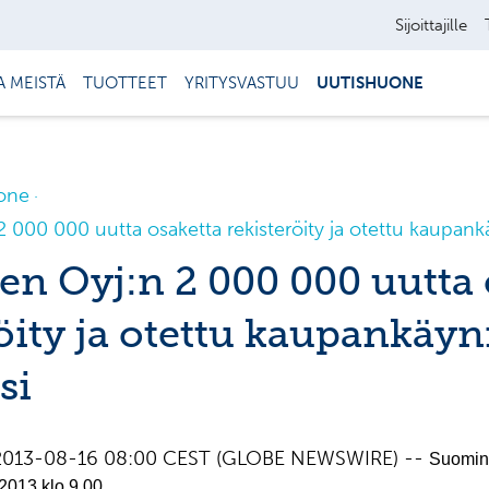
Sijoittajille
A MEISTÄ
TUOTTEET
YRITYSVASTUU
UUTISHUONE
one
 000 000 uutta osaketta rekisteröity ja otettu kaupank
n Oyj:n 2 000 000 uutta 
röity ja otettu kaupankäy
si
, 2013-08-16 08:00 CEST (GLOBE NEWSWIRE) --
Suomin
2013 klo 9.00