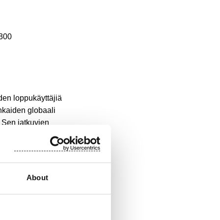
 300
den loppukäyttäjiä
ankaiden globaali
. Sen jatkuvien
ojen liikevoitto
aan NASDAQ OMX:n
About