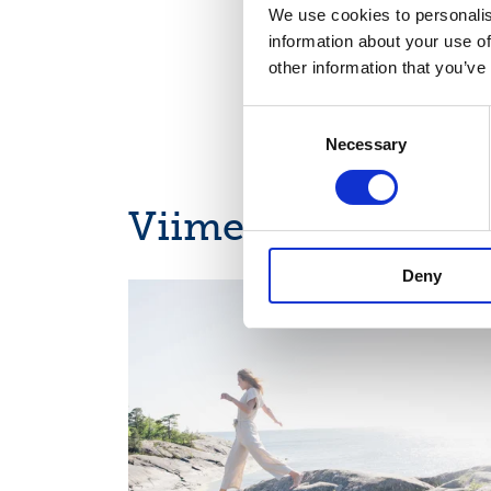
Keskeiset tiedotusv
We use cookies to personalis
www.suominen.fi
information about your use of
other information that you’ve
Consent
Necessary
Selection
Viimeisimmät uuti
Deny
OSAVUOSIKATSAUKSET, EUROPEAN REGULATORY
NEWS