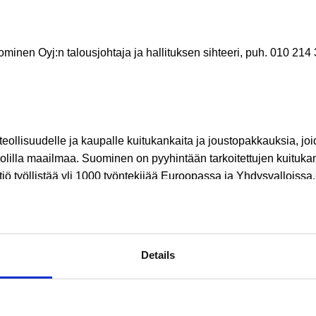
minen Oyj:n talousjohtaja ja hallituksen sihteeri, puh. 010 214
eollisuudelle ja kaupalle kuitukankaita ja joustopakkauksia, joi
puolilla maailmaa. Suominen on pyyhintään tarkoitettujen kuituk
iö työllistää yli 1000 työntekijää Euroopassa ja Yhdysvalloissa
evaihto vuonna 2012 oli 410,4 milj. euroa ja jatkuvien liiketoimint
sia eriä 12,9 milj. euroa. Suomisen osake (SUY1V) noteerat
. Lue lisää:
www.suominen.fi
.
Details
nki Oy