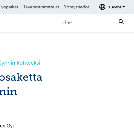
Työpaikat
Tavarantoimittajat
Yhteystiedot
suomi
Search
Sear
äynnin kohteeksi
osaketta
nnin
en Oyj