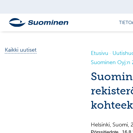
TIETO
Kaikki uutiset
Etusivu
Uutishu
Suominen Oyj:n 2
Suomine
rekiste
kohteek
Helsinki, Suomi
Pörssitiedote 16.8.