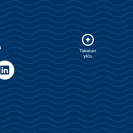
a
Takaisin
ylös