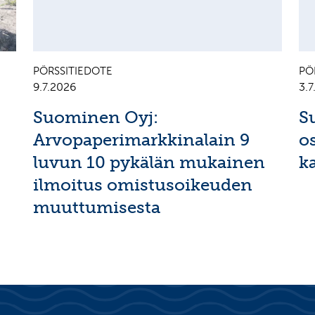
PÖRSSITIEDOTE
PÖ
9.7.2026
3.
Suominen Oyj:
S
Arvopaperimarkkinalain 9
o
luvun 10 pykälän mukainen
k
ilmoitus omistusoikeuden
muuttumisesta