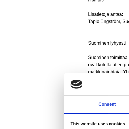
Lisätietoja antaa:
Tapio Engström, Suo
Suominen lyhyesti
Suominen toimittaa t
ovat kuluttajat eri 
markkinajohtaja. Yht
liiketoimintojen liik
ennen kertaluontei
Helsingin pörssissä
Consent
Jakelu:
NASDAQ OMX Helsi
This website uses cookies