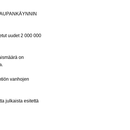
 KAUPANKÄYNNIN
netut uudet 2 000 000
naismäärä on
a.
htiön vanhojen
a julkaista esitettä