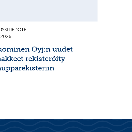
RSSITIEDOTE
7.2026
uominen Oyj:n uudet
sakkeet rekisteröity
aupparekisteriin