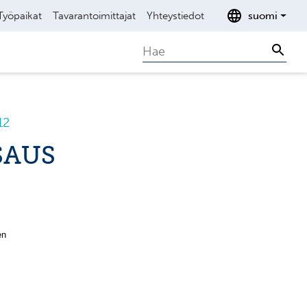
Työpaikat
Tavarantoimittajat
Yhteystiedot
suomi
Search
Sear
12
SAUS
en