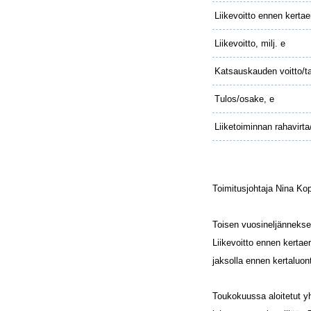
Liikevoitto ennen kertaer
Liikevoitto, milj. e
Katsauskauden voitto/tap
Tulos/osake, e
Liiketoiminnan rahavirta
Toimitusjohtaja Nina Kop
Toisen vuosineljännekse
Liikevoitto ennen kertae
jaksolla ennen kertaluon
Toukokuussa aloitetut y