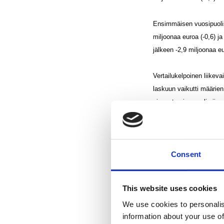
Ensimmäisen vuosipuolisko
miljoonaa euroa (-0,6) ja
jälkeen -2,9 miljoonaa eu
Vertailukelpoinen liikev
laskuun vaikutti määrie
pienentymiseen oli viime
kysyntä oli vahvempaa U
liikevaihto-osuutta pro f
Consent
Liikevoitto ennen kertal
voitolliseksi. Kertaluonte
edellisvuonna oli 2,1 mi
This website uses cookies
muovipohjaisten raaka-a
We use cookies to personalis
vuosineljänneksen alussa
information about your use of
kuluja alemmat.