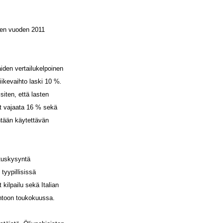
inen vuoden 2011
iden vertailukelpoinen
iikevaihto laski 10 %
.
iten, että lasten
t vajaata 16 % sekä
ntään käytettävän
utuskysyntä
yypillisissä
kilpailu sekä Italian
antoon toukokuussa.