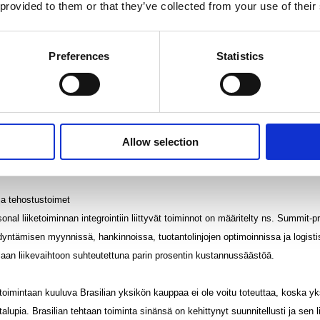
 provided to them or that they’ve collected from your use of their
aan tuotantokapasiteettia päätettiin leikata, mikä johtaa enimmillään 76 henk
 kirjasi alas käyttöomaisuuden arvoa 2,7 miljoonalla eurolla. Kululla ei ole 
Preferences
Statistics
 oli toisella vuosineljänneksellä 11,9 miljoonaa euroa positiivinen, kun se ens
vinen. Koko jaksolla liiketoiminnan rahavirta oli siten +5,4 miljoonaa euroa (2
hieman maaliskuun lopun tilanteesta, mutta vuoden alusta käyttöpääoma on sit
Allow selection
sonal liiketoimintakaupan myyntisaatavat ja ostovelat ovat kertyneet Suomi
isella tasolla.
 ja tehostustoimet
l liiketoiminnan integrointiin liittyvät toiminnot on määritelty ns. Summit-proj
yntämisen myynnissä, hankinnoissa, tuotantolinjojen optimoinnissa ja logisti
llaan liikevaihtoon suhteutettuna parin prosentin kustannussäästöä.
oimintaan kuuluva Brasilian yksikön kauppaa ei ole voitu toteuttaa, koska yk
ntalupia. Brasilian tehtaan toiminta sinänsä on kehittynyt suunnitellusti ja sen 