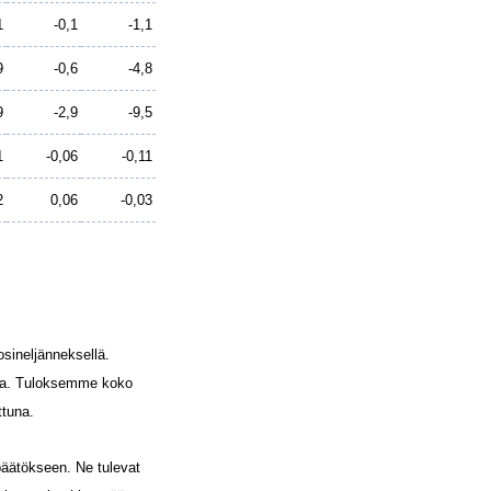
1
-0,1
-1,1
9
-0,6
-4,8
9
-2,9
-9,5
1
-0,06
-0,11
2
0,06
-0,03
sineljänneksellä.
uroa. Tuloksemme koko
ttuna.
päätökseen. Ne tulevat