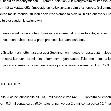
76 henkilön vähentymiseen. Tulemme Nakkilan kuitukangasvalmistuksessa j
, mikä tarkoittaa että lämpösidotun kuitukankaan valmistus loppuu. Suljemm
antaa meille mahdollisuuden saavuttaa olemassa olevilla linjoilla entistä suu
tulevaisuuden kilpailukyvyn.
n säästöohjelmamme toteutuksessa ja olemme vakuuttuneita siitä, että voi
.
iikevaihtoon suhteutettuna parin prosentin kustannussäästö
vähitellen hahmottumassa ja uusi Suominen on muotoutumassa paitsi taloud
pojen sekä kulttuurin luomiseksi tekemämme työn kautta. Tulemme jatkossa
iin ja vahvistamaan sitä sen vastatessa jo tänä päivänä enemmän kuin 75 %
HTO JA TULOS
ella vuosineljänneksellä oli 113,1 miljoonaa euroa (42,6). Liikevoitto oli ennen
keen -0,3 miljoonaa euroa (0,0), tulos ennen veroja-2,8 miljoonaa euroa (-1,4) ja