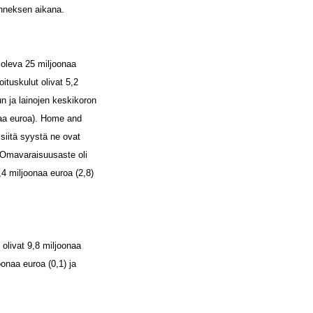
änneksen aikana.
ä oleva 25 miljoonaa
ituskulut olivat 5,2
n ja lainojen keskikoron
naa euroa). Home and
siitä syystä ne ovat
 Omavaraisuusaste oli
4 miljoonaa euroa (2,8)
 olivat 9,8 miljoonaa
oonaa euroa (0,1) ja