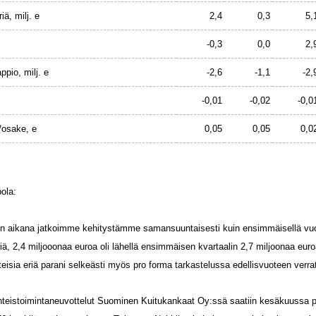
iä, milj. e
2,4
0,3
5,
-0,3
0,0
2,
pio, milj. e
-2,6
-1,1
-2,
-0,01
-0,02
-0,0
/osake, e
0,05
0,05
0,0
ola:
n aikana jatkoimme kehitystämme samansuuntaisesti kuin ensimmäisellä vuo
riä, 2,4 miljooonaa euroa oli lähellä ensimmäisen kvartaalin 2,7 miljoonaa e
teisia eriä parani selkeästi myös pro forma tarkastelussa edellisvuoteen verra
hteistoimintaneuvottelut Suominen Kuitukankaat Oy:ssä saatiin kesäkuussa 