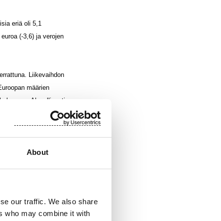
ia eriä oli 5,1
 euroa (-3,6) ja verojen
errattuna. Liikevaihdon
 Euroopan määrien
kokuussa. Alueellisesti
kasvatti USA:n
About
ksen kääntyessä
uksiin vaikuttavat
se our traffic. We also share
poisia edellisvuotisia
ers who may combine it with