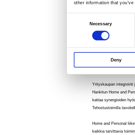
other information that you’ve
Nakkilan kuitukangasteht
Consent
Päätöksen takia Suominen
Necessary
Selection
Liiketoiminnan rahavirta
oli 6,4 miljoonaa negatii
miljoonaa euroa, laski 
Deny
euroa, kun Home and Per
Investoinnit pidettiin alha
Yrityskaupan integrointi
Hankitun Home and Persona
kattaa synergioiden hyöd
Tehostustoimilla tavoite
Home and Personal liiket
kaikkia tarvittavia toimi