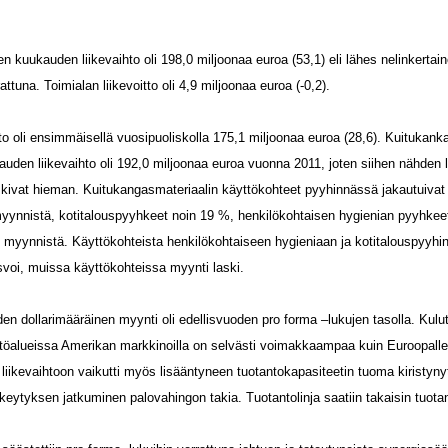
n kuukauden liikevaihto oli 198,0 miljoonaa euroa (53,1) eli lähes nelinkerta
tuna. Toimialan liikevoitto oli 4,9 miljoonaa euroa (-0,2).
to oli ensimmäisellä vuosipuoliskolla 175,1 miljoonaa euroa (28,6). Kuitukanka
uden liikevaihto oli 192,0 miljoonaa euroa vuonna 2011, joten siihen nähden l
kivat hieman. Kuitukangasmateriaalin käyttökohteet pyyhinnässä jakautuivat s
yynnistä, kotitalouspyyhkeet noin 19 %, henkilökohtaisen hygienian pyyhkee
 myynnistä. Käyttökohteista henkilökohtaiseen hygieniaan ja kotitalouspyyhi
voi, muissa käyttökohteissa myynti laski.
en dollarimääräinen myynti oli edellisvuoden pro forma –lukujen tasolla. Kul
öalueissa Amerikan markkinoilla on selvästi voimakkaampaa kuin Euroopalle t
liikevaihtoon vaikutti myös lisääntyneen tuotantokapasiteetin tuoma kiristynyt 
keytyksen jatkuminen palovahingon takia. Tuotantolinja saatiin takaisin tuot