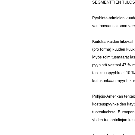
SEGMENTTIEN TULOS
Pyyhintä-toimialan kuude
vastaavaan jaksoon verrat
Kuitukankaiden liikevaih
(pro forma) kuuden kuuka
Myös toimitusmäärät las
pyyhintä vastasi 47 % m
teollisuuspyyhkeet 10 %
kuitukankaan myynti kas
Pohjois-Amerikan tehtaid
kosteuspyyhkeiden käytt
tuotealueissa. Euroopan 
yhden tuotantolinjan kes