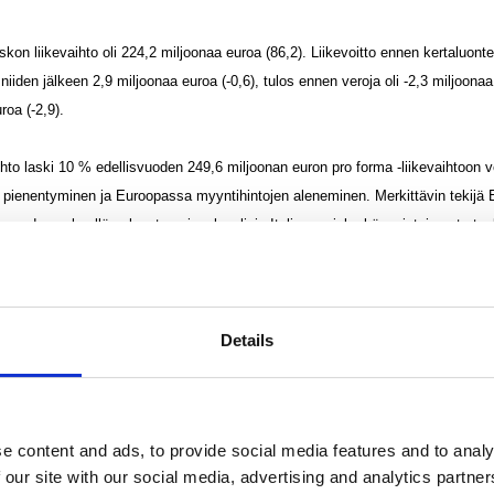
n liikevaihto oli 224,2 miljoonaa euroa (86,2). Liikevoitto ennen kertaluonteis
 niiden jälkeen 2,9 miljoonaa euroa (-0,6), tulos ennen veroja oli -2,3 miljoonaa
roa (-2,9).
aihto laski 10 % edellisvuoden 249,6 miljoonan euron pro forma -liikevaihtoon v
n pienentyminen ja Euroopassa myyntihintojen aleneminen. Merkittävin tekijä
 vuoden syksyllä palanut vesineulauslinja Italiassa, joka käynnistyi vasta tou
SA:n markkinoilla kuin Euroopassa. Dollarin vahvistuminen euroon nähden 
orma -vertailussa.
Details
uonteisia eriä, 5,1 miljoonaa euroa (-0,6), parani Pyyhintä-toimialan liiketulo
iset kulut olivat 2,2 miljoonaa euroa. Pro forma -liikevoitto
ljoonaa euroa, joten siihenkin nähden tulos parani selvästi. Raaka-ainekustann
ineiden hinnat saavuttivat huippunsa toisen
e content and ads, to provide social media features and to analy
 ja kääntyivät sen jälkeen hienoiseen laskuun. Toimintakulut olivat vertailukel
 our site with our social media, advertising and analytics partn