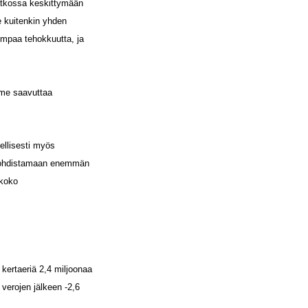
atkossa keskittymään
e kuitenkin yhden
rempaa tehokkuutta, ja
mme saavuttaa
ellisesti myös
 kohdistamaan enemmän
 koko
 kertaeriä 2,4 miljoonaa
 verojen jälkeen -2,6