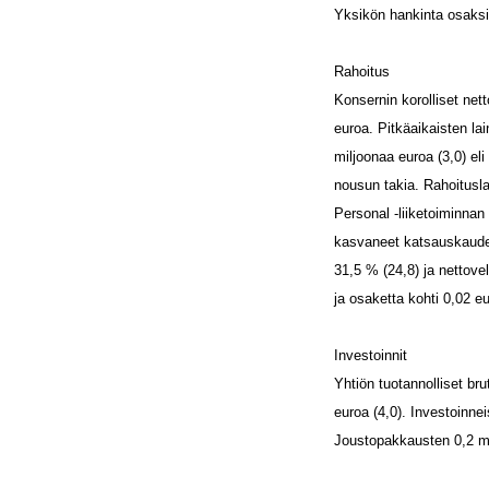
Yksikön hankinta osaksi
Rahoitus
Konsernin korolliset nett
euroa. Pitkäaikaisten lai
miljoonaa euroa (3,0) el
nousun takia. Rahoitusl
Personal -liiketoiminnan
kasvaneet katsauskaudel
31,5 % (24,8) ja nettove
ja osaketta kohti 0,02 eu
Investoinnit
Yhtiön tuotannolliset bru
euroa (4,0). Investoinne
Joustopakkausten 0,2 milj