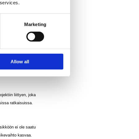
 services.
ilön irtisanomiseen.
vaikutusta kassavirtaan.
Marketing
immäisellä neljänneksellä
,8). Käyttöpääoma, 46,6
onut rahaa 3,4 miljoonaa
Allow all
sen taseeseen.
ektiin liittyen, joka
sissa ratkaisuissa.
sikköön ei ole saatu
liikevaihto kasvaa.