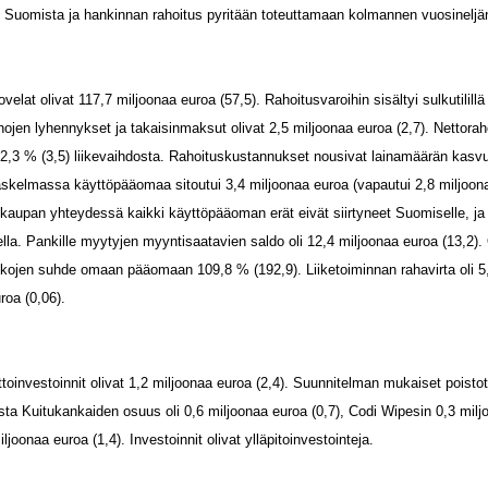
 Suomista ja hankinnan rahoitus pyritään toteuttamaan kolmannen vuosinelj
ovelat olivat 117,7 miljoonaa euroa (57,5). Rahoitusvaroihin sisältyi sulkutilill
nojen lyhennykset ja takaisinmaksut olivat 2,5 miljoonaa euroa (2,7). Nettoraho
i 2,3 % (3,5) liikevaihdosta. Rahoituskustannukset nousivat lainamäärän kasvu
askelmassa käyttöpääomaa sitoutui 3,4 miljoonaa euroa (vapautui 2,8 miljoo
 kaupan yhteydessä kaikki käyttöpääoman erät eivät siirtyneet Suomiselle, ja 
la. Pankille myytyjen myyntisaatavien saldo oli 12,4 miljoonaa euroa (13,2).
lkojen suhde omaan pääomaan 109,8 % (192,9). Liiketoiminnan rahavirta oli 5,
roa (0,06).
ttoinvestoinnit olivat 1,2 miljoonaa euroa (2,4). Suunnitelman mukaiset poistot
ista Kuitukankaiden osuus oli 0,6 miljoonaa euroa (0,7), Codi Wipesin 0,3 milj
oonaa euroa (1,4). Investoinnit olivat ylläpitoinvestointeja.