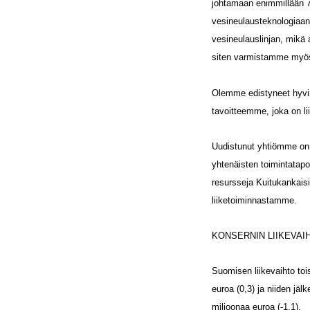
johtamaan enimmillään 
vesineulausteknologiaan
vesineulauslinjan, mikä 
siten varmistamme myös 
Olemme edistyneet hyvi
tavoitteemme, joka on l
Uudistunut yhtiömme on 
yhtenäisten toimintata
resursseja Kuitukankais
liiketoiminnastamme.
KONSERNIN LIIKEVAI
Suomisen liikevaihto tois
euroa (0,3) ja niiden jäl
miljoonaa euroa (-1,1).