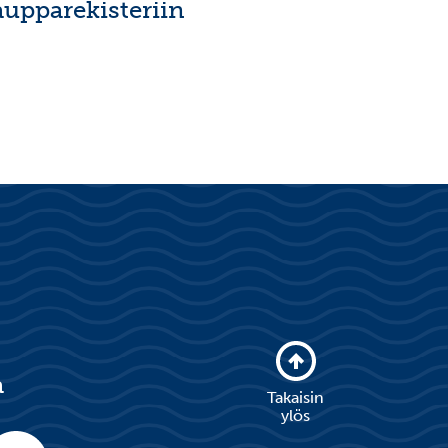
aupparekisteriin
a
Takaisin
ylös