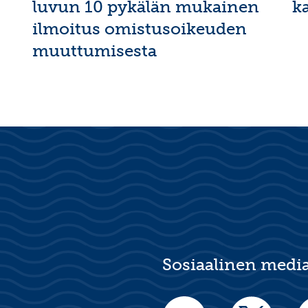
luvun 10 pykälän mukainen
k
ilmoitus omistusoikeuden
muuttumisesta
Sosiaalinen medi