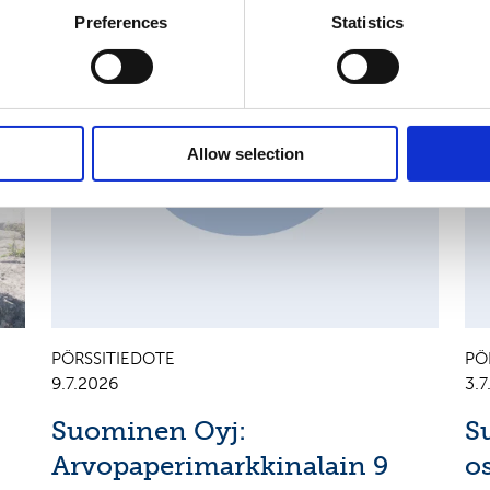
Preferences
Statistics
MAJOR SHAREHOLDER ANNOUNCEMENTS, EUROPEAN
C
REGULATORY NEWS
R
Allow selection
PÖRSSITIEDOTE
PÖ
9.7.2026
3.
Suominen Oyj:
S
Arvopaperimarkkinalain 9
o