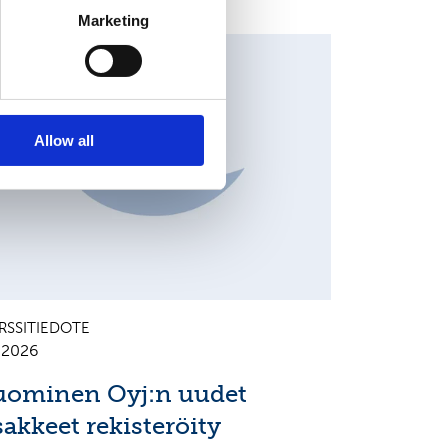
Marketing
HANGES IN SHARE CAPITAL AND VOTES, EUROPEAN
EGULATORY NEWS
Allow all
RSSITIEDOTE
7.2026
uominen Oyj:n uudet
sakkeet rekisteröity