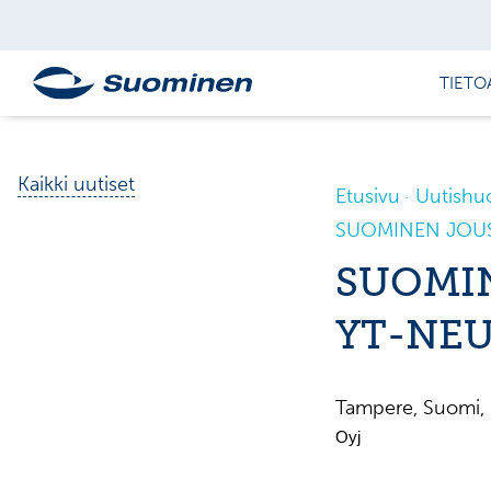
TIETO
Kaikki uutiset
Etusivu
Uutishu
SUOMINEN JOUS
SUOMI
YT-NE
Tampere, Suomi
Oyj Pörssit