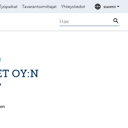
Työpaikat
Tavarantoimittajat
Yhteystiedot
suomi
Search
Sear
T
T OY:N
T
nen