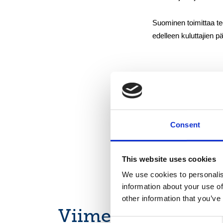
Suominen toimittaa te
edelleen kuluttajien p
Jakelu:
NASDAQ OMX Helsin
Keskeiset tiedotusväl
www.suominen.fi
Consent
This website uses cookies
We use cookies to personalis
information about your use of
other information that you’ve
Viimeisimmät uuti
Consent