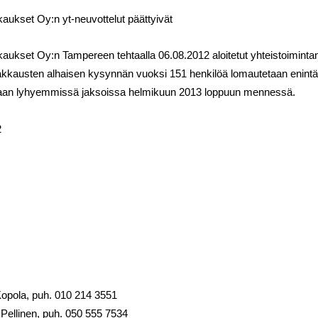
ukset Oy:n yt-neuvottelut päättyivät
kset Oy:n Tampereen tehtaalla 06.08.2012 aloitetut yhteistoimintan
kkausten alhaisen kysynnän vuoksi 151 henkilöä lomautetaan enintää
taan lyhyemmissä jaksoissa helmikuun 2013 loppuun mennessä.
2
Kopola, puh. 010 214 3551
 Pellinen, puh. 050 555 7534