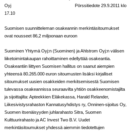
Oyj Pörssitiedote 29.9.2011 klo
17.10
Suomisen suunnitteleman osakeannin merkintäsitoumukset
ovat nousseet 86,2 miljoonaan euroon
Suominen Yhtymä Oyj:n (Suominen) ja Ahlstrom Oyj:n välisen
liiketoimintakaupan rahoittaminen edellyttää osakeantia.
Osakeantiin liittyen Suomisen hallitus on saanut aiempien
yhteensä 80.265.000 euron sitoumusten lisäksi kirjalliset
sitoumukset uusien osakkeiden merkitsemisestä Suomisen
tulevassa osakeannissa seuraavilta yhtiön osakkeenomistajilta
ja sijoittajilta: Apteekkien Eläkekassa, Harald Relander,
Liikesivistysrahaston Kannatusyhdistys ry, Onninen-sijoitus Oy,
Suomen itsenäisyyden juhlarahasto Sitra, Suomen
Kulttuurirahasto ja AC Invest Two B.V. Uudet
merkintäsitoumukset yhdessä aiemmin tiedotettujen