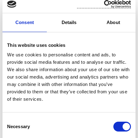
Lisätietoja:
Consent
Details
About
toimitusjohtaja Petri Rolig, puh. 010 214 300
talousjohtaja Arto Kiiskinen, puh. 010 214 300
This website uses cookies
We use cookies to personalise content and ads, to
Suominen valmistaa korkealaatuisia joustopakkauksia,
provide social media features and to analyse our traffic.
We also share information about your use of our site with
kosteuspyyhkeitä ja kuitukankaita teollisuuden ja kaupan
our social media, advertising and analytics partners who
käyttöön. Yhtiö on merkittävä toimija Euroopassa jokaisella
may combine it with other information that you’ve
liiketoiminta-alueellaan. Suomisen yksiköt sijaitsevat
provided to them or that they’ve collected from your use
Suomessa, Puolassa, Hollannissa ja Venäjällä. Yhtiön liikevaihto
of their services.
oli vuonna 2010 noin 173 miljoonaa euroa ja henkilöstömäärä
900. Suominen on listattuna NASDAQ OMX Helsingissä.
www.suominen.fi
Consent
Necessary
Selection