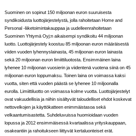
Suominen on sopinut 150 miljoonan euron suuruisesta
syndikoidusta luottojärjestelystä, jolla rahoitetaan Home and
Personal -liiketoimintakauppaa ja uudelleenrahoitetaan
Suominen Yhtymä Oyj:n aikaisempi syndikoitu 44 miljoonan
luotto. Luottojärjestely koostuu 85 miljoonan euron määräisestä
viiden vuoden lyhennyslainasta, 45 miljoonan euron lainasta
sekä 20 miljoonan euron limiittiluotosta. Ensimmäinen laina
lyhenee 10 miljoonan vuosierin ja viidentenä vuotena siinä on 45
miljoonan euron loppumaksu. Toinen laina on voimassa kaksi
vuotta, siten että vuoden päästä se lyhenee 10 miljoonalla
eurolla. Limiittiluotto on voimassa kolme vuotta. Luottojärjestelyt
ovat vakuudellisia ja niihin sisältyvät taloudelliset ehdot koskevat
nettovelkojen ja käyttökatteen enimmäistasoa sekä
velkaantumisastetta. Suhdeluvuissa huomioidaan vuoden
lopussa ja 2012 ensimmäisessä kvartaalissa yrityskauppaan,
osakeantiin ja rahoitukseen liittyvät kertaluonteiset erät.