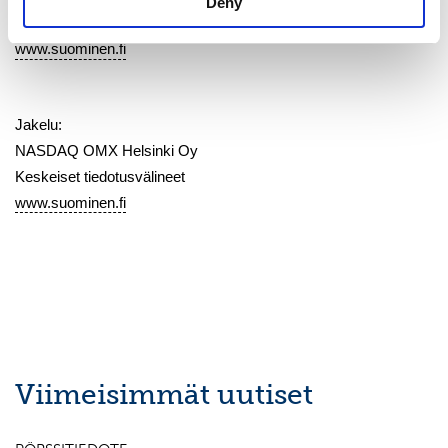
Deny
900. Suominen on listattuna NASDAQ OMX Helsingissä.
www.suominen.fi
Jakelu:
NASDAQ OMX Helsinki Oy
Keskeiset tiedotusvälineet
www.suominen.fi
Viimeisimmät uutiset