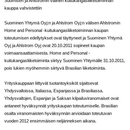
Suomisen ja Ahlstromin välinen kuitukangasliiketoiminnan
kauppa vahvistettiin
Suominen Yhtymä Oyj:n ja Ahlstrom Oyj:n välisen Ahlstromin
Home and Personal -kuitukangasliiketoiminnan kaupan
toteutumisen edellytykset ovat täyttyneet ja Suominen Yhtymä
Oyj ja Ahlstrom Oyj ovat 20.10.2011 sopineet kaupan
voimaansaattamisesta. Home and Personal -
kuitukangasliiketoiminta siirtyy Suominen Yhtymälle 31.10.2011,
pois lukien myöhemmin siirtyvä Brasilian liiketoiminta.
Yrityskauppaan liittyvät tuotantoyksiköt sijaitsevat
Yhdysvalloissa, Italiassa, Espanjassa ja Brasiliassa.
Yhdysvaltojen, Espanjan ja Saksan kilpailuviranomaiset ovat
antaneet hyväksynnät yrityskaupan toteutumiselle. Brasilian
osalta viranomaisten hyväksynnän arvioidaan toteutuvan
vuoden 2012 ensimmäisen neljänneksen aikana.