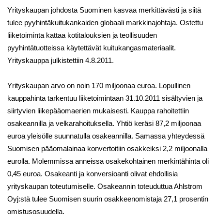
Yrityskaupan johdosta Suominen kasvaa merkittävästi ja siitä
tulee pyyhintäkuitukankaiden globaali markkinajohtaja. Ostettu
liiketoiminta kattaa kotitalouksien ja teollisuuden
pyyhintätuotteissa käytettävät kuitukangasmateriaalit.
Yrityskauppa julkistettiin 4.8.2011.
Yrityskaupan arvo on noin 170 miljoonaa euroa. Lopullinen
kauppahinta tarkentuu liiketoimintaan 31.10.2011 sisältyvien ja
siirtyvien liikepääomaerien mukaisesti. Kauppa rahoitettiin
osakeannilla ja velkarahoituksella. Yhtiö keräsi 87,2 miljoonaa
euroa yleisölle suunnatulla osakeannilla. Samassa yhteydessä
Suomisen pääomalainaa konvertoitiin osakkeiksi 2,2 miljoonalla
eurolla. Molemmissa anneissa osakekohtainen merkintähinta oli
0,45 euroa. Osakeanti ja konversioanti olivat ehdollisia
yrityskaupan toteutumiselle. Osakeannin toteuduttua Ahlstrom
Oyj:stä tulee Suomisen suurin osakkeenomistaja 27,1 prosentin
omistusosuudella.