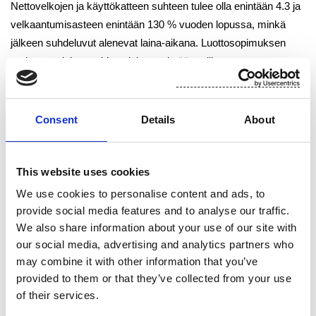
Nettovelkojen ja käyttökatteen suhteen tulee olla enintään 4.3 ja
velkaantumisasteen enintään 130 % vuoden lopussa, minkä
jälkeen suhdeluvut alenevat laina-aikana. Luottosopimuksen
mukaan osinkoa voidaan jakaa enintään miljoona euroa vuonna
2012 ja enintään 3 miljoonaa euroa vuonna 2013. Luoton
rahoittajina ovat tasaosuuksilla Sampo Pankki, Pohjola Pankki,
Nordea Pankki sekä Skandinaviska Enskilda Banken.
Consent
Details
About
Yrityskaupan toteutumisen myötä Suomisen 12.9.2011 pidetyn
This website uses cookies
ylimääräisen yhtiökokouksen ehdolliset päätökset koskien
Yhtiön yhtiöjärjestyksen muuttamista, hallituksen kokoonpanoa,
We use cookies to personalise content and ads, to
hallituksen jäsenten palkkioita sekä nimitystoimikunnan
provide social media features and to analyse our traffic.
perustamista tulevat voimaan. Suominen on aikaisemmin
We also share information about your use of our site with
our social media, advertising and analytics partners who
antanut ylimääräisen yhtiökokouksen päätöksiä koskevan
may combine it with other information that you’ve
pörssitiedotteen 12.9.2011.
provided to them or that they’ve collected from your use
of their services.